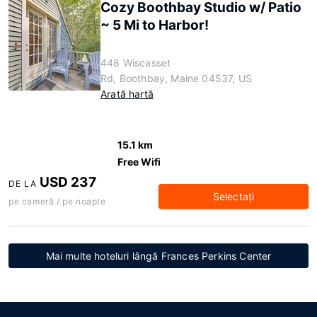
Cozy Boothbay Studio w/ Patio
~ 5 Mi to Harbor!
448 Wiscasset
Rd, Boothbay, Maine 04537, US
Arată hartă
15.1 km
Free Wifi
USD 237
DE LA
Selectaţi
pe cameră / pe noapte
Mai multe hoteluri lângă Frances Perkins Center