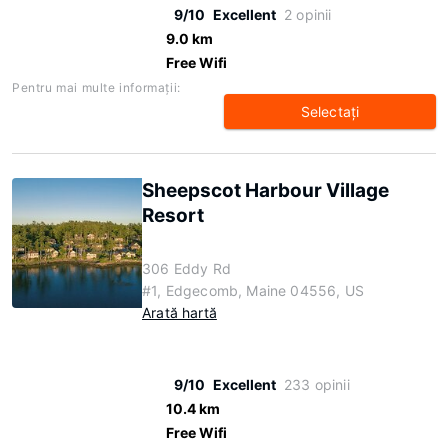
9/10
Excellent
2 opinii
9.0 km
Free Wifi
Pentru mai multe informaţii:
Selectaţi
Sheepscot Harbour Village
Resort
306 Eddy Rd
#1, Edgecomb, Maine 04556, US
Arată hartă
9/10
Excellent
233 opinii
10.4 km
Free Wifi