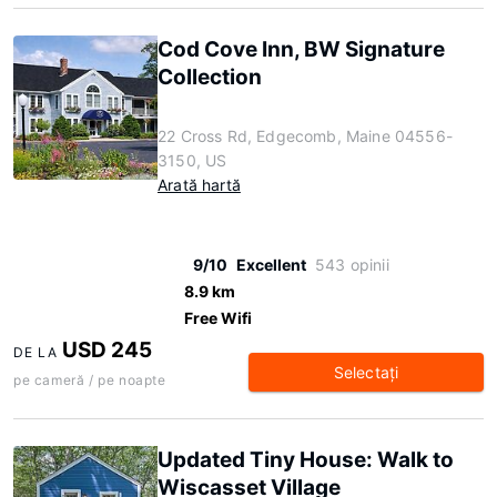
Cod Cove Inn, BW Signature
Collection
22 Cross Rd, Edgecomb, Maine 04556-
3150, US
Arată hartă
9/10
Excellent
543 opinii
8.9 km
Free Wifi
USD 245
DE LA
Selectaţi
pe cameră / pe noapte
Updated Tiny House: Walk to
Wiscasset Village