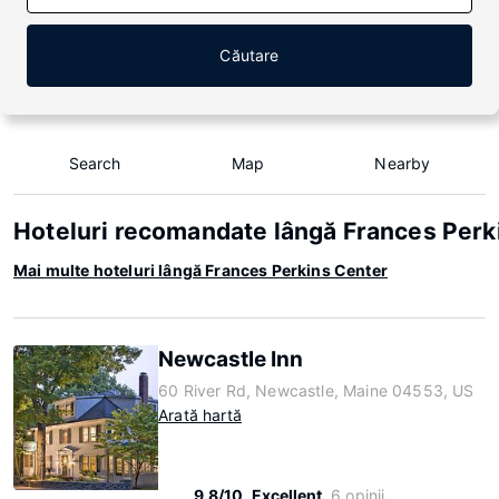
Căutare
Search
Map
Nearby
Hoteluri recomandate lângă Frances Perk
Mai multe hoteluri lângă Frances Perkins Center
Newcastle Inn
60 River Rd, Newcastle, Maine 04553, US
Arată hartă
9.8/10
Excellent
6 opinii