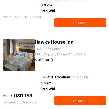
0.9 km
Free Wifi
Pentru mai multe informaţii:
Selectaţi
Hawks House Inn
349 State Route
129, Walpole, Maine 04573, US
Arată hartă
9.8/10
Excellent
251 opinii
6.8 km
Free Wifi
USD 159
DE LA
Selectaţi
pe cameră / pe noapte