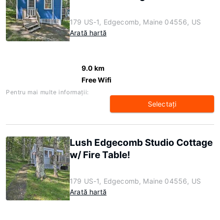
179 US-1, Edgecomb, Maine 04556, US
Arată hartă
9.0 km
Free Wifi
Pentru mai multe informaţii:
Selectaţi
Lush Edgecomb Studio Cottage
w/ Fire Table!
179 US-1, Edgecomb, Maine 04556, US
Arată hartă