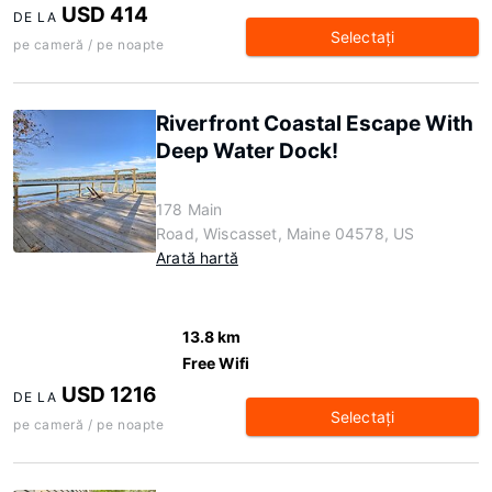
USD 414
DE LA
Selectaţi
pe cameră / pe noapte
Riverfront Coastal Escape With
Deep Water Dock!
178 Main
Road, Wiscasset, Maine 04578, US
Arată hartă
13.8 km
Free Wifi
USD 1216
DE LA
Selectaţi
pe cameră / pe noapte