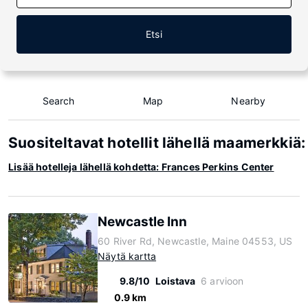
Etsi
Search
Map
Nearby
Suositeltavat hotellit lähellä maamerkkiä
Lisää hotelleja lähellä kohdetta: Frances Perkins Center
Newcastle Inn
60 River Rd, Newcastle, Maine 04553, US
Näytä kartta
9.8/10
Loistava
6 arvioon
0.9 km