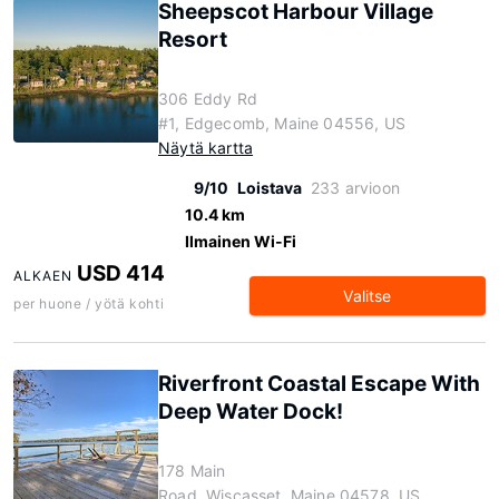
Sheepscot Harbour Village
Resort
306 Eddy Rd
#1, Edgecomb, Maine 04556, US
Näytä kartta
9/10
Loistava
233 arvioon
10.4 km
Ilmainen Wi-Fi
USD 414
ALKAEN
Valitse
per huone / yötä kohti
Riverfront Coastal Escape With
Deep Water Dock!
178 Main
Road, Wiscasset, Maine 04578, US