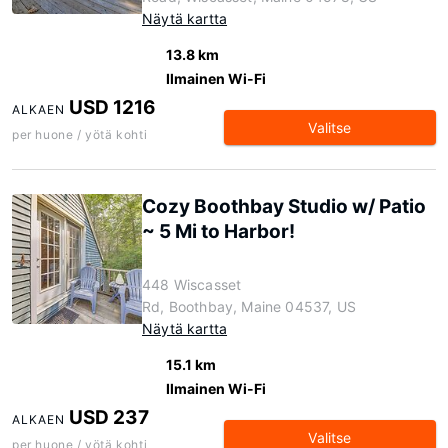
Näytä kartta
13.8 km
Ilmainen Wi-Fi
USD 1216
ALKAEN
Valitse
per huone / yötä kohti
Cozy Boothbay Studio w/ Patio
~ 5 Mi to Harbor!
448 Wiscasset
Rd, Boothbay, Maine 04537, US
Näytä kartta
15.1 km
Ilmainen Wi-Fi
USD 237
ALKAEN
Valitse
per huone / yötä kohti