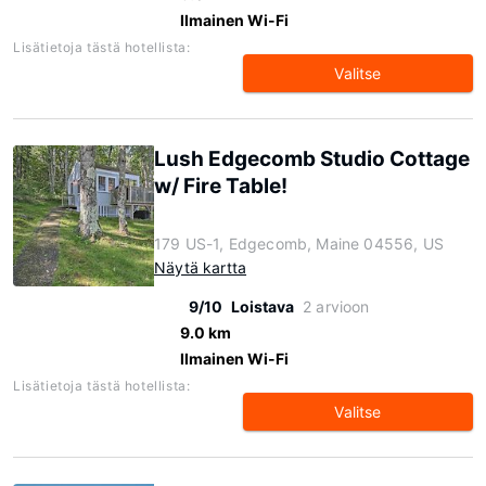
Ilmainen Wi-Fi
Lisätietoja tästä hotellista:
Valitse
Lush Edgecomb Studio Cottage
w/ Fire Table!
179 US-1, Edgecomb, Maine 04556, US
Näytä kartta
9/10
Loistava
2 arvioon
9.0 km
Ilmainen Wi-Fi
Lisätietoja tästä hotellista:
Valitse