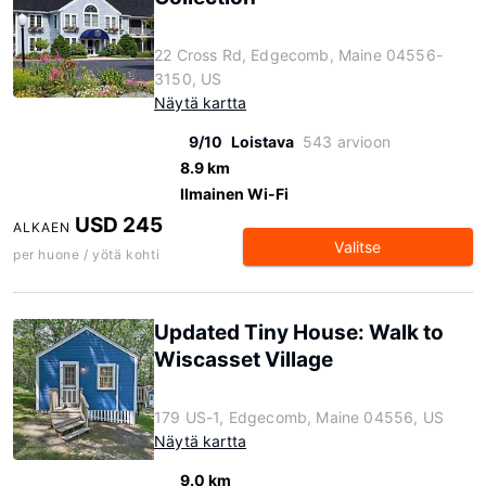
22 Cross Rd, Edgecomb, Maine 04556-
3150, US
Näytä kartta
9/10
Loistava
543 arvioon
8.9 km
Ilmainen Wi-Fi
USD 245
ALKAEN
Valitse
per huone / yötä kohti
Updated Tiny House: Walk to
Wiscasset Village
179 US-1, Edgecomb, Maine 04556, US
Näytä kartta
9.0 km