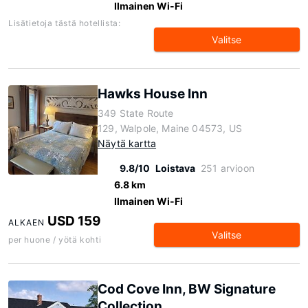
Ilmainen Wi-Fi
Lisätietoja tästä hotellista:
Valitse
Hawks House Inn
349 State Route
129, Walpole, Maine 04573, US
Näytä kartta
9.8/10
Loistava
251 arvioon
6.8 km
Ilmainen Wi-Fi
USD 159
ALKAEN
Valitse
per huone / yötä kohti
Cod Cove Inn, BW Signature
Collection