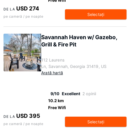
Free Wifi
USD 274
DE LA
Selectaţi
pe cameră / pe noapte
Savannah Haven w/ Gazebo,
Grill & Fire Pit
112 Laurens
Ln, Savannah, Georgia 31419, US
Arată hartă
9/10
Excellent
2 opinii
10.2 km
Free Wifi
USD 395
DE LA
Selectaţi
pe cameră / pe noapte