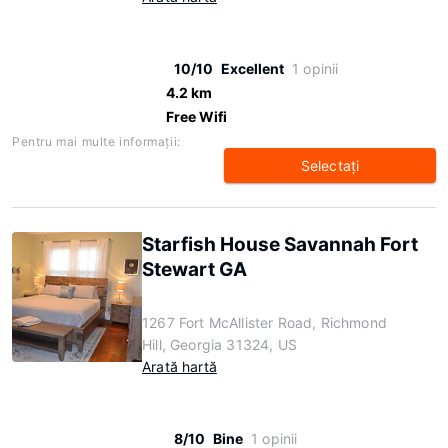
10/10
Excellent
1 opinii
4.2 km
Free Wifi
Pentru mai multe informaţii:
Selectaţi
Starfish House Savannah Fort
Stewart GA
1267 Fort McAllister Road, Richmond
Hill, Georgia 31324, US
Arată hartă
8/10
Bine
1 opinii