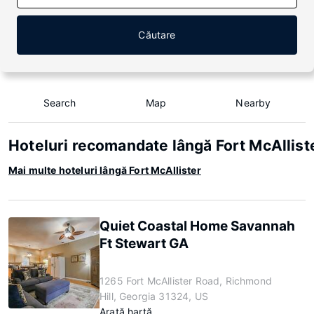
Căutare
Search
Map
Nearby
Hoteluri recomandate lângă Fort McAllist
Mai multe hoteluri lângă Fort McAllister
Quiet Coastal Home Savannah
Ft Stewart GA
1265 Fort McAllister Road, Richmond
Hill, Georgia 31324, US
Arată hartă