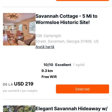
Savannah Cottage - 5 Mi to
Wormsloe Historic Site!
536 Cartwright
Street, Savannah, Georgia 31406, US
Arată hartă
10/10
Excellent
1 opinii
9.3 km
Free Wifi
USD 219
DE LA
Selectaţi
pe cameră / pe noapte
Elegant Savannah Hideaway w/