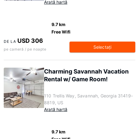
Arată hartă
9.7 km
Free Wifi
USD 306
DE LA
Selectaţi
pe cameră / pe noapte
Charming Savannah Vacation
Rental w/ Game Room!
110 Trellis Way, Savannah, Georgia 31419-
8819, US
Arată hartă
9.7 km