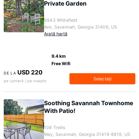
Private Garden
9943 Whitefield
Ave, Savannah, Georgia 31406, US
Arată hartă
9.4 km
Free Wifi
USD 220
DE LA
Selectaţi
pe cameră / pe noapte
Soothing Savannah Townhome
With Patio!
108 Trellis
Way, Savannah, Georgia 31419-8819, US