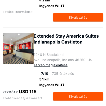
4.2 km
Ingyenes Wi-Fi
További információk:
Kiválasztás
Extended Stay America Suites
Indianapolis Castleton
7940 N Shadeland
Ave, Indianapolis, Indiana 46250, US
Térkép megjelenítése
7/10
735 értékelés
5.1 km
Ingyenes Wi-Fi
USD 115
KEZDŐÁR
Kiválasztás
szobánként / éjszakánként