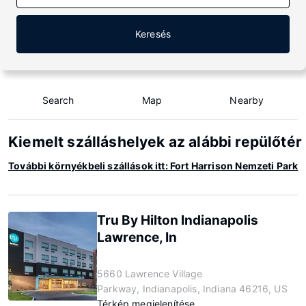
Keresés
Search
Map
Nearby
Kiemelt szálláshelyek az alábbi repülőté
További környékbeli szállások itt: Fort Harrison Nemzeti Park
Tru By Hilton Indianapolis
Lawrence, In
5660 Lawrence Village
Parkway, Indianapolis, Indiana 46216, US
Térkép megjelenítése