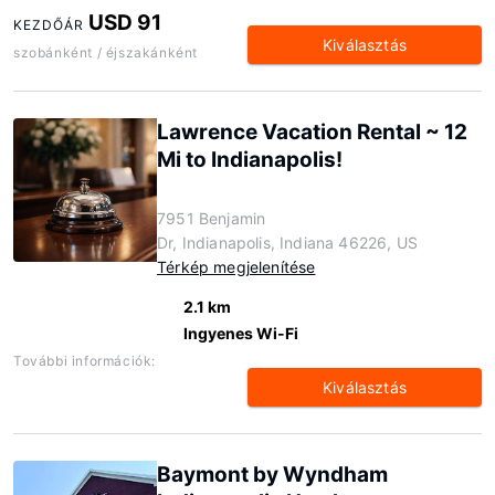
USD 91
KEZDŐÁR
Kiválasztás
szobánként / éjszakánként
Lawrence Vacation Rental ~ 12
Mi to Indianapolis!
7951 Benjamin
Dr, Indianapolis, Indiana 46226, US
Térkép megjelenítése
2.1 km
Ingyenes Wi-Fi
További információk:
Kiválasztás
Baymont by Wyndham