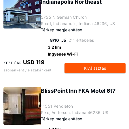
Indianapolis Northeast
5755 N German Church
Road, Indianapolis, Indiana 46236, US
Térkép megjelenítése
8/10
Jó
211 értékelés
3.2 km
Ingyenes Wi-Fi
USD 119
KEZDŐÁR
Kiválasztás
szobánként / éjszakánként
BlissPoint Inn FKA Motel 6t7
11551 Pendleton
Pike, Anderson, Indiana 46236, US
Térkép megjelenítése