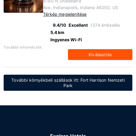
8180 N Shadeland
Ave, Indianapolis, Indiana 46250, US
Térkép megjelenítése
9.4/10
Excellent
1374 értékelés
5.4 km
Ingyenes Wi-Fi
További információk:
Kiválasztás
További környékbeli szállások itt: Fort Harrison Nemzeti
Park