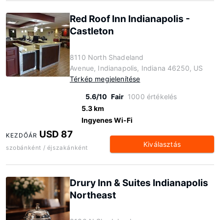
Red Roof Inn Indianapolis -
Castleton
8110 North Shadeland
Avenue, Indianapolis, Indiana 46250, US
Térkép megjelenítése
5.6/10
Fair
1000 értékelés
5.3 km
Ingyenes Wi-Fi
USD 87
KEZDŐÁR
Kiválasztás
szobánként / éjszakánként
Drury Inn & Suites Indianapolis
Northeast