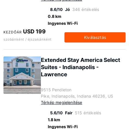
8.6/10
Jó
346 értékelés
0.8 km
Ingyenes Wi-Fi
USD 199
KEZDŐÁR
Kiválasztás
szobánként / éjszakánként
Extended Stay America Select
Suites - Indianapolis -
Lawrence
9515 Pendleton
Pike, Indianapolis, Indiana 46236, US
Térkép megjelenítése
5.6/10
Fair
515 értékelés
1.8 km
Ingyenes Wi-Fi