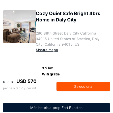
Cozy Quiet Safe Bright 4brs
Home in Daly City
280 88th Street Daly City California
94015 United States of America, Daly
City, California 94015, US
Mostra mapa
3.2 km
Wifi gratis
USD 570
DES DE
Selecciona
per habitació / per nit
Més hotels a prop Fort Funston