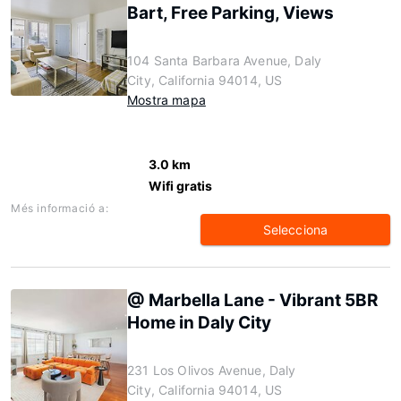
Bart, Free Parking, Views
104 Santa Barbara Avenue, Daly
City, California 94014, US
Mostra mapa
3.0 km
Wifi gratis
Més informació a:
Selecciona
@ Marbella Lane - Vibrant 5BR
Home in Daly City
231 Los Olivos Avenue, Daly
City, California 94014, US