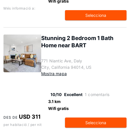
Wifi gratis
Més informació a:
Selecciona
Stunning 2 Bedroom 1 Bath
Home near BART
771 Niantic Ave, Daly
City, California 94014, US
Mostra mapa
10/10
Excellent
1 comentaris
3.1 km
Wifi gratis
USD 311
DES DE
Selecciona
per habitació / per nit