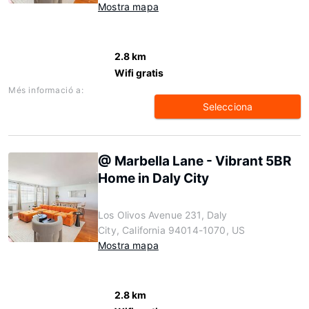
Mostra mapa
2.8 km
Wifi gratis
Més informació a:
Selecciona
@ Marbella Lane - Vibrant 5BR
Home in Daly City
Los Olivos Avenue 231, Daly
City, California 94014-1070, US
Mostra mapa
2.8 km