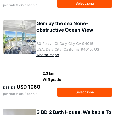
Selecciona
per habitació / per nit
Gem by the sea None-
obstructive Ocean View
30 Roslyn Ct Daly City CA 94015
USA, Daly City, California 94015, US
Mostra mapa
2.3 km
Wifi gratis
USD 1060
DES DE
Selecciona
per habitació / per nit
3 BD 2 Bath House, Walkable To