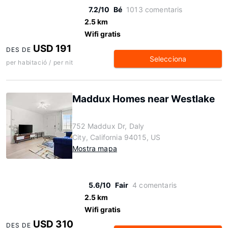
7.2/10
Bé
1013 comentaris
2.5 km
Wifi gratis
USD 191
DES DE
Selecciona
per habitació / per nit
Maddux Homes near Westlake
752 Maddux Dr, Daly
City, California 94015, US
Mostra mapa
5.6/10
Fair
4 comentaris
2.5 km
Wifi gratis
USD 310
DES DE