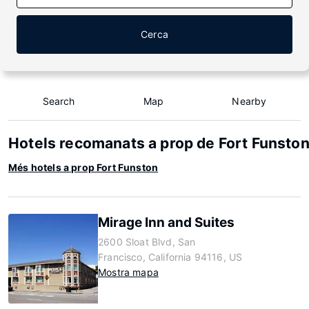
Cerca
Search
Map
Nearby
Hotels recomanats a prop de Fort Funsto
Més hotels a prop Fort Funston
Mirage Inn and Suites
2600 Sloat Blvd, San
Francisco, California 94116, US
Mostra mapa