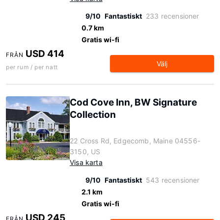
9/10
Fantastiskt
233 recensioner
0.7 km
Gratis wi-fi
USD 414
FRÅN
Välj
per rum / per natt
Cod Cove Inn, BW Signature
Collection
22 Cross Rd, Edgecomb, Maine 04556-
3150, US
Visa karta
9/10
Fantastiskt
543 recensioner
2.1 km
Gratis wi-fi
USD 245
FRÅN