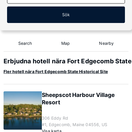
Sök
Search
Map
Nearby
Erbjudna hotell nära Fort Edgecomb State 
Fler hotell nära Fort Edgecomb State Historical Site
Sheepscot Harbour Village
Resort
306 Eddy Rd
#1, Edgecomb, Maine 04556, US
Visa karta