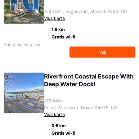
179 US-1, Edgecomb, Maine 04556, US
Visa karta
1.9 km
Gratis wi-fi
Här får du veta mer:
Välj
Riverfront Coastal Escape With
Deep Water Dock!
178 Main
Road, Wiscasset, Maine 04578, US
Visa karta
3.6 km
Gratis wi-fi