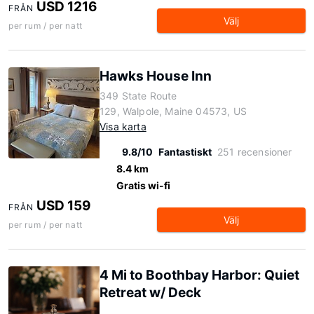
USD 1216
FRÅN
Välj
per rum / per natt
Hawks House Inn
349 State Route
129, Walpole, Maine 04573, US
Visa karta
9.8/10
Fantastiskt
251 recensioner
8.4 km
Gratis wi-fi
USD 159
FRÅN
Välj
per rum / per natt
4 Mi to Boothbay Harbor: Quiet
Retreat w/ Deck