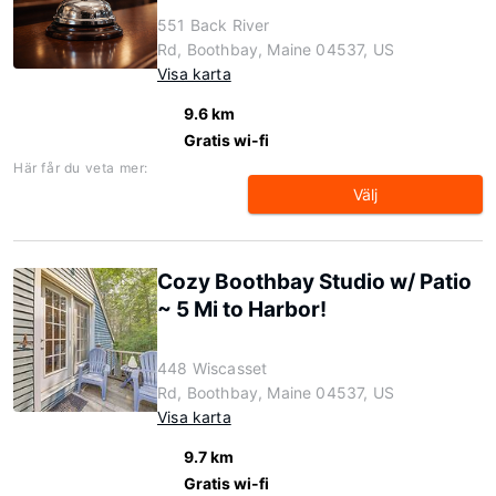
551 Back River
Rd, Boothbay, Maine 04537, US
Visa karta
9.6 km
Gratis wi-fi
Här får du veta mer:
Välj
Cozy Boothbay Studio w/ Patio
~ 5 Mi to Harbor!
448 Wiscasset
Rd, Boothbay, Maine 04537, US
Visa karta
9.7 km
Gratis wi-fi