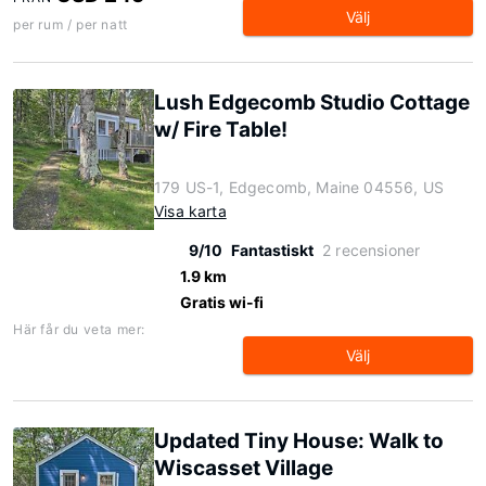
Välj
per rum / per natt
Lush Edgecomb Studio Cottage
w/ Fire Table!
179 US-1, Edgecomb, Maine 04556, US
Visa karta
9/10
Fantastiskt
2 recensioner
1.9 km
Gratis wi-fi
Här får du veta mer:
Välj
Updated Tiny House: Walk to
Wiscasset Village