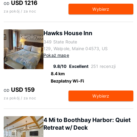
USD 1216
OD
Wybierz
za pokój / za noc
Hawks House Inn
349 State Route
129, Walpole, Maine 04573, US
Pokaż mapę
9.8/10
Excellent
251 recenzji
8.4 km
Bezpłatny Wi-Fi
USD 159
OD
Wybierz
za pokój / za noc
4 Mi to Boothbay Harbor: Quiet
Retreat w/ Deck