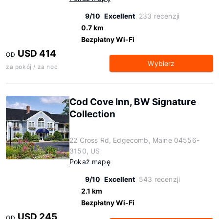
9/10
Excellent
233 recenzji
0.7 km
Bezpłatny Wi-Fi
USD 414
OD
Wybierz
za pokój / za noc
Cod Cove Inn, BW Signature
Collection
22 Cross Rd, Edgecomb, Maine 04556-
3150, US
Pokaż mapę
9/10
Excellent
543 recenzji
2.1 km
Bezpłatny Wi-Fi
USD 245
OD