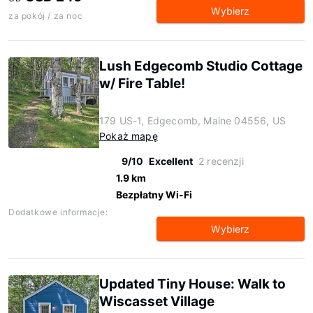
Wybierz
za pokój / za noc
Lush Edgecomb Studio Cottage
w/ Fire Table!
179 US-1, Edgecomb, Maine 04556, US
Pokaż mapę
9/10
Excellent
2 recenzji
1.9 km
Bezpłatny Wi-Fi
Dodatkowe informacje:
Wybierz
Updated Tiny House: Walk to
Wiscasset Village