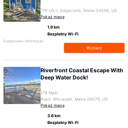
179 US-1, Edgecomb, Maine 04556, US
Pokaż mapę
1.9 km
Bezpłatny Wi-Fi
Dodatkowe informacje:
Wybierz
Riverfront Coastal Escape With
Deep Water Dock!
178 Main
Road, Wiscasset, Maine 04578, US
Pokaż mapę
3.6 km
Bezpłatny Wi-Fi