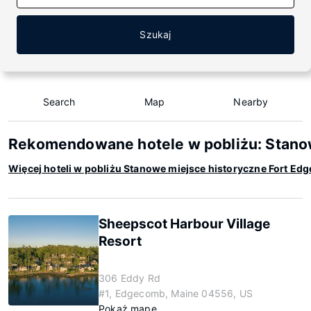
Szukaj
Search
Map
Nearby
Rekomendowane hotele w pobliżu: Stano
Więcej hoteli w pobliżu Stanowe miejsce historyczne Fort E
Sheepscot Harbour Village
Resort
306 Eddy Rd
#1, Edgecomb, Maine 04556, US
Pokaż mapę