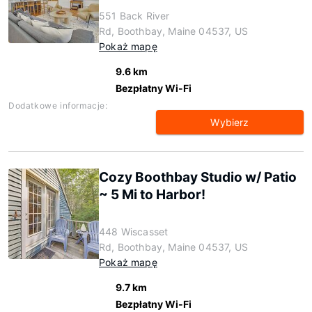
551 Back River
Rd, Boothbay, Maine 04537, US
Pokaż mapę
9.6 km
Bezpłatny Wi-Fi
Dodatkowe informacje:
Wybierz
Cozy Boothbay Studio w/ Patio
~ 5 Mi to Harbor!
448 Wiscasset
Rd, Boothbay, Maine 04537, US
Pokaż mapę
9.7 km
Bezpłatny Wi-Fi