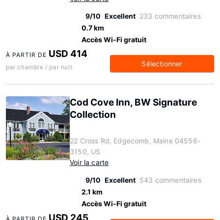
9/10
Excellent
233 commentaires
0.7 km
Accès Wi-Fi gratuit
USD 414
À PARTIR DE
Sélectionner
par chambre / par nuit
Cod Cove Inn, BW Signature
Collection
22 Cross Rd, Edgecomb, Maine 04556-
3150, US
Voir la carte
9/10
Excellent
543 commentaires
2.1 km
Accès Wi-Fi gratuit
USD 245
À PARTIR DE