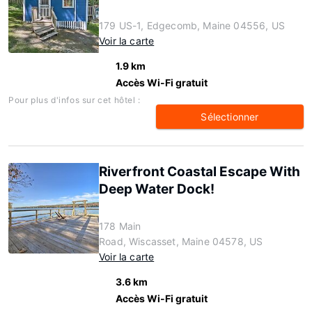
179 US-1, Edgecomb, Maine 04556, US
Voir la carte
1.9 km
Accès Wi-Fi gratuit
Pour plus d'infos sur cet hôtel :
Sélectionner
Riverfront Coastal Escape With
Deep Water Dock!
178 Main
Road, Wiscasset, Maine 04578, US
Voir la carte
3.6 km
Accès Wi-Fi gratuit