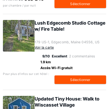
Sélectionner
par chambre / par nuit
Lush Edgecomb Studio Cottage
w/ Fire Table!
179 US-1, Edgecomb, Maine 04556, US
Voir la carte
9/10
Excellent
2 commentaires
1.9 km
Accès Wi-Fi gratuit
Pour plus d'infos sur cet hôtel :
Sélectionner
Updated Tiny House: Walk to
Wiscasset Village