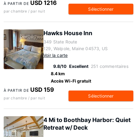
USD 1216
À PARTIR DE
Sélectionner
par chambre / par nuit
Hawks House Inn
349 State Route
129, Walpole, Maine 04573, US
Voir la carte
9.8/10
Excellent
251 commentaires
8.4 km
Accès Wi-Fi gratuit
USD 159
À PARTIR DE
Sélectionner
par chambre / par nuit
4 Mi to Boothbay Harbor: Quiet
Retreat w/ Deck