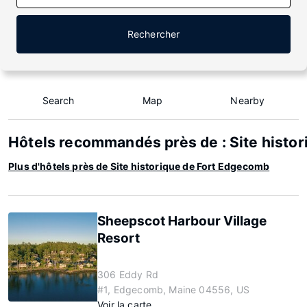
Rechercher
Search
Map
Nearby
Hôtels recommandés près de : Site histo
Plus d'hôtels près de Site historique de Fort Edgecomb
Sheepscot Harbour Village
Resort
306 Eddy Rd
#1, Edgecomb, Maine 04556, US
Voir la carte