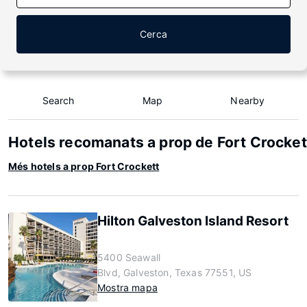
Cerca
Search
Map
Nearby
Hotels recomanats a prop de Fort Crocket
Més hotels a prop Fort Crockett
Hilton Galveston Island Resort
5400 Seawall
Blvd, Galveston, Texas 77551, US
Mostra mapa