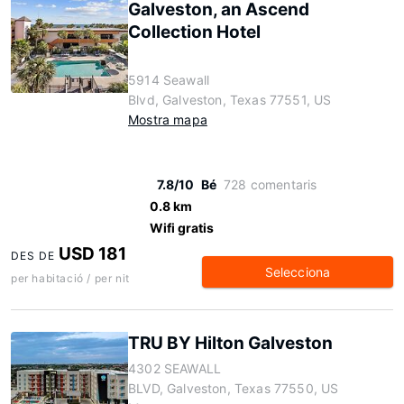
Galveston, an Ascend
Collection Hotel
5914 Seawall
Blvd, Galveston, Texas 77551, US
Mostra mapa
7.8/10
Bé
728 comentaris
0.8 km
Wifi gratis
USD 181
DES DE
Selecciona
per habitació / per nit
TRU BY Hilton Galveston
4302 SEAWALL
BLVD, Galveston, Texas 77550, US