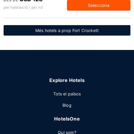
Selecciona
per habitació / per nit
Més hotels a prop Fort Crockett
Explore Hotels
Tots el països
Blog
HotelsOne
Qui som?