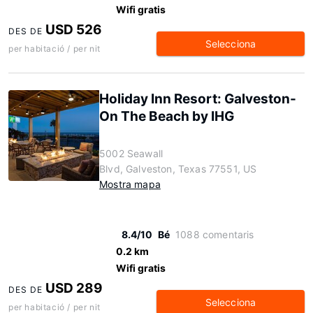
Wifi gratis
USD 526
DES DE
Selecciona
per habitació / per nit
Holiday Inn Resort: Galveston-
On The Beach by IHG
5002 Seawall
Blvd, Galveston, Texas 77551, US
Mostra mapa
8.4/10
Bé
1088 comentaris
0.2 km
Wifi gratis
USD 289
DES DE
Selecciona
per habitació / per nit