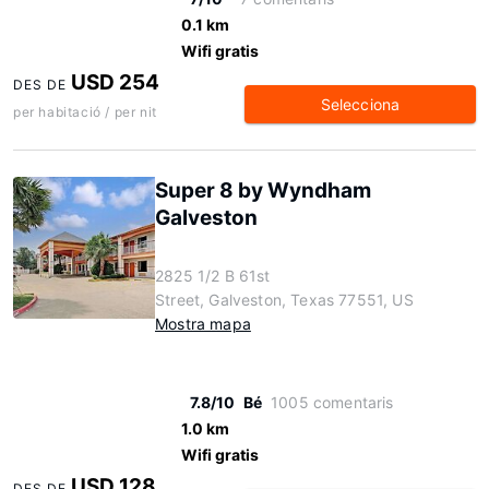
0.1 km
Wifi gratis
USD 254
DES DE
Selecciona
per habitació / per nit
Super 8 by Wyndham
Galveston
2825 1/2 B 61st
Street, Galveston, Texas 77551, US
Mostra mapa
7.8/10
Bé
1005 comentaris
1.0 km
Wifi gratis
USD 128
DES DE