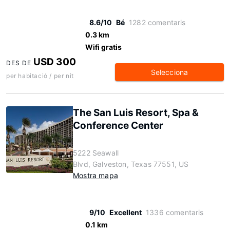
8.6/10
Bé
1282 comentaris
0.3 km
Wifi gratis
USD 300
DES DE
Selecciona
per habitació / per nit
The San Luis Resort, Spa &
Conference Center
5222 Seawall
Blvd, Galveston, Texas 77551, US
Mostra mapa
9/10
Excellent
1336 comentaris
0.1 km