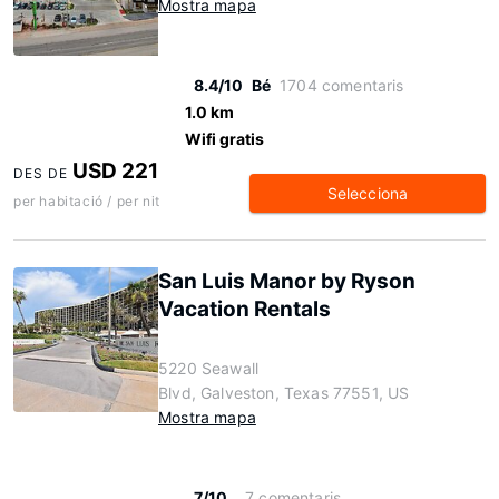
Mostra mapa
8.4/10
Bé
1704 comentaris
1.0 km
Wifi gratis
USD 221
DES DE
Selecciona
per habitació / per nit
San Luis Manor by Ryson
Vacation Rentals
5220 Seawall
Blvd, Galveston, Texas 77551, US
Mostra mapa
7/10
7 comentaris