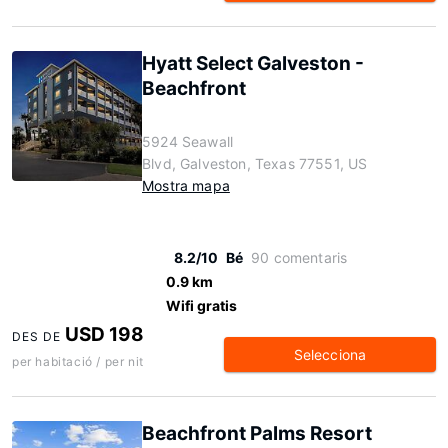
Hyatt Select Galveston -
Beachfront
5924 Seawall
Blvd, Galveston, Texas 77551, US
Mostra mapa
8.2/10
Bé
90 comentaris
0.9 km
Wifi gratis
USD 198
DES DE
Selecciona
per habitació / per nit
Beachfront Palms Resort