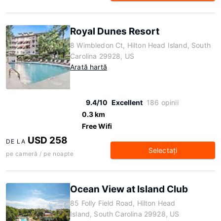
Royal Dunes Resort
8 Wimbledon Ct, Hilton Head Island, South
Carolina 29928, US
Arată hartă
9.4/10
Excellent
186 opinii
0.3 km
Free Wifi
USD 258
DE LA
Selectaţi
pe cameră / pe noapte
Ocean View at Island Club
85 Folly Field Road, Hilton Head
Island, South Carolina 29928, US