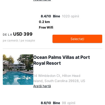
8.4/10
Bine
1020 opinii
0.2 km
Free Wifi
USD 399
DE LA
Selectaţi
pe cameră / pe noapte
Ocean Palms Villas at Port
Royal Resort
14 Wimbledon Ct, Hilton Head
Island, South Carolina 29928, US
Arată hartă
8.6/10
Bine
98 opinii