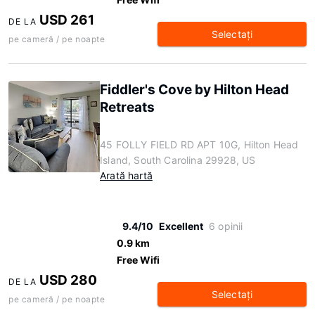
USD 261
DE LA
Selectaţi
pe cameră / pe noapte
Fiddler's Cove by Hilton Head
Retreats
45 FOLLY FIELD RD APT 10G, Hilton Head
Island, South Carolina 29928, US
Arată hartă
9.4/10
Excellent
6 opinii
0.9 km
Free Wifi
USD 280
DE LA
Selectaţi
pe cameră / pe noapte