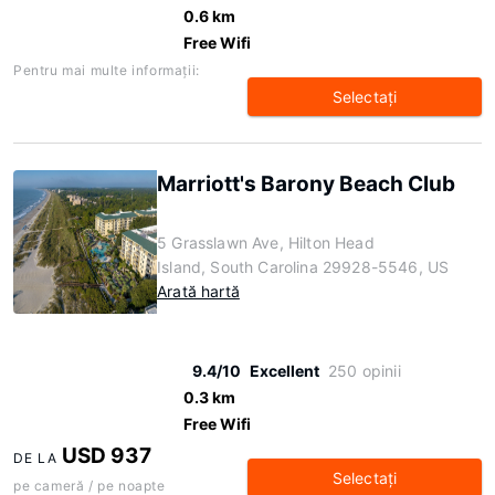
0.6 km
Free Wifi
Pentru mai multe informaţii:
Selectaţi
Marriott's Barony Beach Club
5 Grasslawn Ave, Hilton Head
Island, South Carolina 29928-5546, US
Arată hartă
9.4/10
Excellent
250 opinii
0.3 km
Free Wifi
USD 937
DE LA
Selectaţi
pe cameră / pe noapte