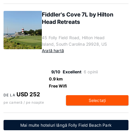
Fiddler's Cove 7L by Hilton
Head Retreats
45 Folly Field Road, Hilton Head
Island, South Carolina 29928, US
Arată hartă
9/10
Excellent
6 opinii
0.9 km
Free Wifi
USD 252
DE LA
Selectaţi
pe cameră / pe noapte
Mai multe hoteluri lângă Folly Field Beach Park