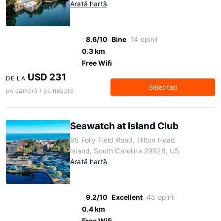
Arată hartă
8.6/10
Bine
14 opinii
0.3 km
Free Wifi
USD 231
DE LA
Selectaţi
pe cameră / pe noapte
Seawatch at Island Club
85 Folly Field Road, Hilton Head
Island, South Carolina 29928, US
Arată hartă
9.2/10
Excellent
45 opinii
0.4 km
Free Wifi