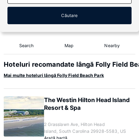
Căutare
Search
Map
Nearby
Hoteluri recomandate lângă Folly Field B
Mai multe hoteluri lângă Folly Field Beach Park
The Westin Hilton Head Island
Resort & Spa
2 Grasslawn Ave, Hilton Head
Island, South Carolina 29928-5583, US
Arată hartă