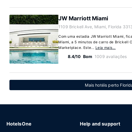
JW Marriott Miami
1109 Brickell Ave, Miami, Florida 331
Com uma estadia JW Marriott Miami, fic
Miami, a 5 minutos de carro de Brickell 
Marketplace. Este...
Leia mais…
8.4/10
Bom
1009 avaliações
Mais hotéis perto Flori
HotelsOne
Help and support