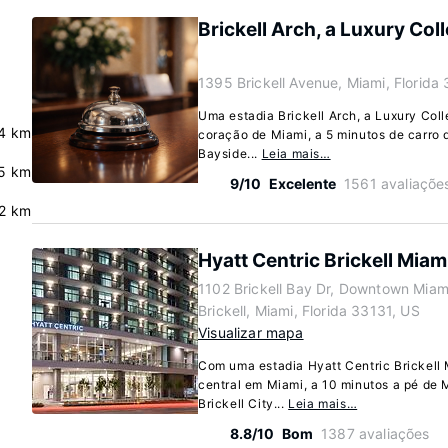
Brickell Arch, a Luxury Col
1395 Brickell Avenue, Miami, Florida
Uma estadia Brickell Arch, a Luxury Col
4 km
coração de Miami, a 5 minutos de carro d
Bayside...
Leia mais…
5 km
9/10
Excelente
1561 avaliaçõe
.2 km
Hyatt Centric Brickell Miam
1102 Brickell Bay Dr, Downtown Miam
Brickell, Miami, Florida 33131, US
Visualizar mapa
Com uma estadia Hyatt Centric Brickell 
central em Miami, a 10 minutos a pé de M
Brickell City...
Leia mais…
8.8/10
Bom
1387 avaliações