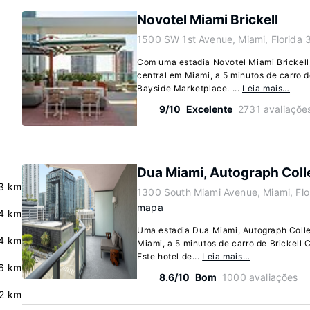
Novotel Miami Brickell
1500 SW 1st Avenue, Miami, Florida 
Com uma estadia Novotel Miami Brickell,
central em Miami, a 5 minutos de carro d
Bayside Marketplace. ...
Leia mais…
9/10
Excelente
2731 avaliaçõe
Dua Miami, Autograph Coll
.3 km
1300 South Miami Avenue, Miami, Fl
mapa
.4 km
Uma estadia Dua Miami, Autograph Colle
4 km
Miami, a 5 minutos de carro de Brickell 
Este hotel de...
Leia mais…
6 km
8.6/10
Bom
1000 avaliações
.2 km