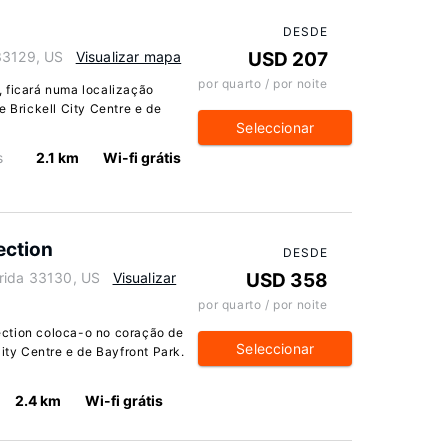
DESDE
33129, US
Visualizar mapa
USD 207
por quarto / por noite
 ficará numa localização
e Brickell City Centre e de
Seleccionar
s
2.1 km
Wi-fi grátis
ection
DESDE
orida 33130, US
Visualizar
USD 358
por quarto / por noite
ction coloca-o no coração de
Seleccionar
City Centre e de Bayfront Park.
2.4 km
Wi-fi grátis