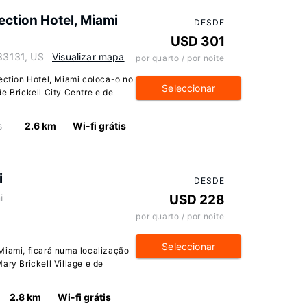
lection Hotel, Miami
DESDE
USD 301
 33131, US
Visualizar mapa
por quarto / por noite
lection Hotel, Miami coloca-o no
Seleccionar
e Brickell City Centre e de
s
2.6 km
Wi-fi grátis
i
DESDE
i
USD 228
por quarto / por noite
Seleccionar
Miami, ficará numa localização
ary Brickell Village e de
2.8 km
Wi-fi grátis