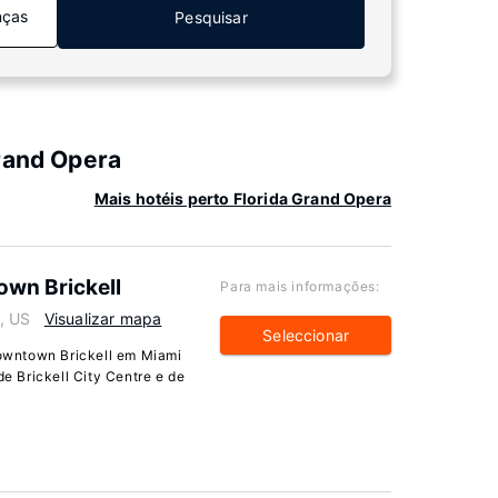
nças
Pesquisar
rand Opera
Mais hotéis perto Florida Grand Opera
wn Brickell
Para mais informações:
, US
Visualizar mapa
Seleccionar
owntown Brickell em Miami
de Brickell City Centre e de