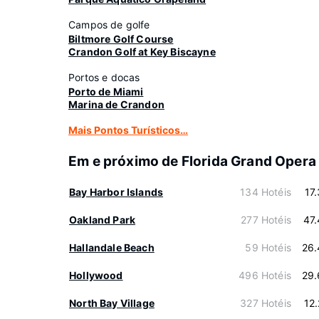
Campos de golfe
Biltmore Golf Course
Crandon Golf at Key Biscayne
Portos e docas
Porto de Miami
Marina de Crandon
Mais Pontos Turísticos…
Em e próximo de Florida Grand Opera
Bay Harbor Islands
134 Hotéis
17
Oakland Park
277 Hotéis
47
Hallandale Beach
59 Hotéis
26.
Hollywood
496 Hotéis
29.
North Bay Village
327 Hotéis
12