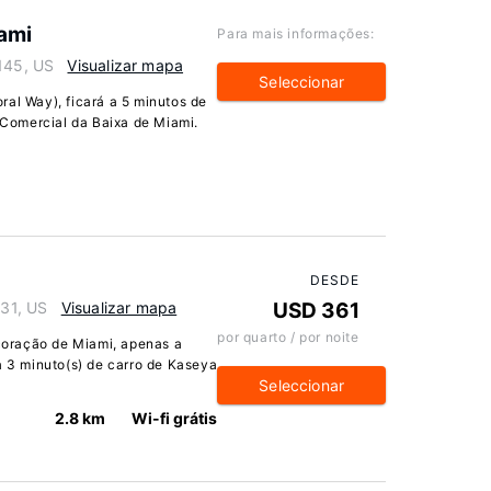
ami
Para mais informações:
3145, US
Visualizar mapa
Seleccionar
ral Way), ficará a 5 minutos de
o Comercial da Baixa de Miami.
DESDE
131, US
Visualizar mapa
USD 361
por quarto / por noite
oração de Miami, apenas a
a 3 minuto(s) de carro de Kaseya
Seleccionar
2.8 km
Wi-fi grátis