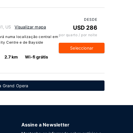
DESDE
31, US
Visualizar mapa
USD 286
por quarto / por noite
ará numa localização central em
City Centre e de Bayside
Seleccionar
2.7 km
Wi-fi grátis
da Grand Opera
Assine a Newsletter