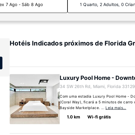
ex 7 Ago - Sáb 8 Ago
1 Quarto, 2 Adultos, 0 Cria
Hotéis Indicados próximos de Florida G
Luxury Pool Home - Downto
34 SW 26th Rd, Miami, Florida 33129
Com uma estadia Luxury Pool Home - D
(Coral Way), ficará a 5 minutos de carro 
Bayside Marketplace. ...
Leia mais…
1.0 km
Wi-fi grátis