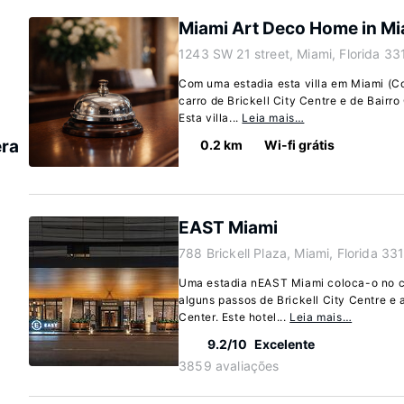
Miami Art Deco Home in Mi
1243 SW 21 street, Miami, Florida 3
Com uma estadia esta villa em Miami (Co
carro de Brickell City Centre e de Bairr
Esta villa...
Leia mais…
era
0.2 km
Wi-fi grátis
EAST Miami
788 Brickell Plaza, Miami, Florida 33
Uma estadia nEAST Miami coloca-o no c
alguns passos de Brickell City Centre e 
Center. Este hotel...
Leia mais…
9.2/10
Excelente
3859 avaliações