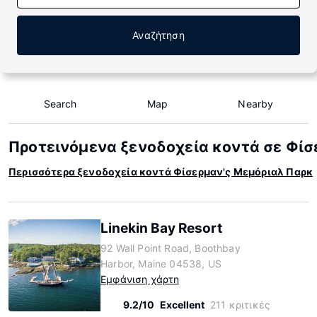
Αναζήτηση
Search
Map
Nearby
Προτεινόμενα ξενοδοχεία κοντά σε Φίσ
Περισσότερα ξενοδοχεία κοντά Φίσερμαν'ς Μεμόριαλ Παρκ
Linekin Bay Resort
92 Wall Point Road, Boothbay
Harbor, Maine 04538, US
Εμφάνιση χάρτη
9.2/10
Excellent
211 κριτικές