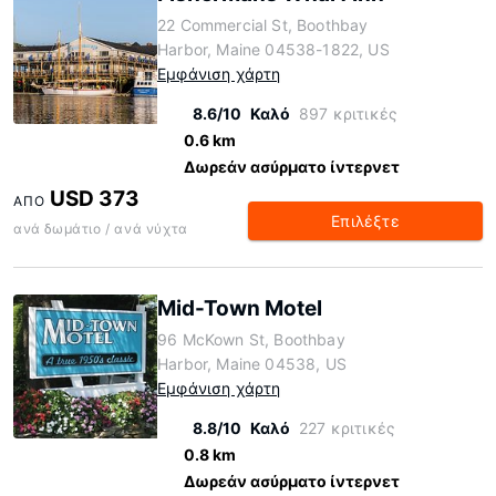
22 Commercial St, Boothbay
Harbor, Maine 04538-1822, US
Εμφάνιση χάρτη
8.6/10
Καλό
897 κριτικές
0.6 km
Δωρεάν ασύρματο ίντερνετ
USD 373
ΑΠΌ
Επιλέξτε
ανά δωμάτιο / ανά νύχτα
Mid-Town Motel
96 McKown St, Boothbay
Harbor, Maine 04538, US
Εμφάνιση χάρτη
8.8/10
Καλό
227 κριτικές
0.8 km
Δωρεάν ασύρματο ίντερνετ