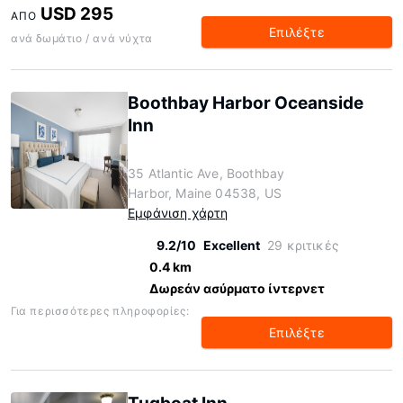
USD 295
ΑΠΌ
Επιλέξτε
ανά δωμάτιο / ανά νύχτα
Boothbay Harbor Oceanside
Inn
35 Atlantic Ave, Boothbay
Harbor, Maine 04538, US
Εμφάνιση χάρτη
9.2/10
Excellent
29 κριτικές
0.4 km
Δωρεάν ασύρματο ίντερνετ
Για περισσότερες πληροφορίες:
Επιλέξτε