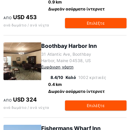
0.9 km
Δωρεάν ασύρματο ίντερνετ
USD 453
ΑΠΌ
Επιλέξτε
ανά δωμάτιο / ανά νύχτα
Boothbay Harbor Inn
31 Atlantic Ave, Boothbay
Harbor, Maine 04538, US
Εμφάνιση χάρτη
8.4/10
Καλό
1002 κριτικές
0.4 km
Δωρεάν ασύρματο ίντερνετ
USD 324
ΑΠΌ
Επιλέξτε
ανά δωμάτιο / ανά νύχτα
Fishermans Wharf Inn