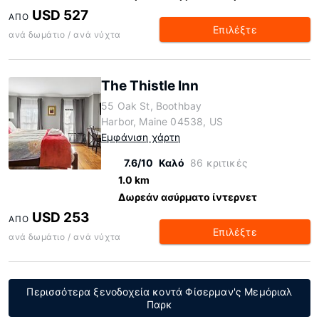
USD 527
ΑΠΌ
Επιλέξτε
ανά δωμάτιο / ανά νύχτα
The Thistle Inn
55 Oak St, Boothbay
Harbor, Maine 04538, US
Εμφάνιση χάρτη
7.6/10
Καλό
86 κριτικές
1.0 km
Δωρεάν ασύρματο ίντερνετ
USD 253
ΑΠΌ
Επιλέξτε
ανά δωμάτιο / ανά νύχτα
Περισσότερα ξενοδοχεία κοντά Φίσερμαν'ς Μεμόριαλ
Παρκ