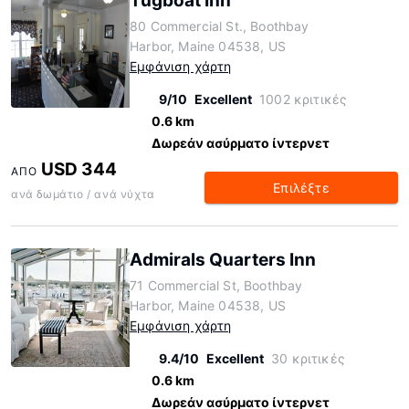
Tugboat Inn
80 Commercial St., Boothbay
Harbor, Maine 04538, US
Εμφάνιση χάρτη
9/10
Excellent
1002 κριτικές
0.6 km
Δωρεάν ασύρματο ίντερνετ
USD 344
ΑΠΌ
Επιλέξτε
ανά δωμάτιο / ανά νύχτα
Admirals Quarters Inn
71 Commercial St, Boothbay
Harbor, Maine 04538, US
Εμφάνιση χάρτη
9.4/10
Excellent
30 κριτικές
0.6 km
Δωρεάν ασύρματο ίντερνετ