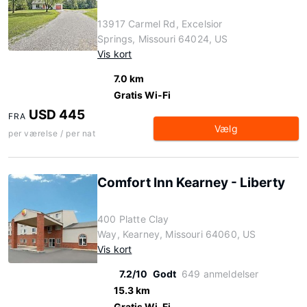
13917 Carmel Rd, Excelsior
Springs, Missouri 64024, US
Vis kort
7.0 km
Gratis Wi-Fi
USD 445
FRA
Vælg
per værelse / per nat
Comfort Inn Kearney - Liberty
400 Platte Clay
Way, Kearney, Missouri 64060, US
Vis kort
7.2/10
Godt
649 anmeldelser
15.3 km
Gratis Wi-Fi