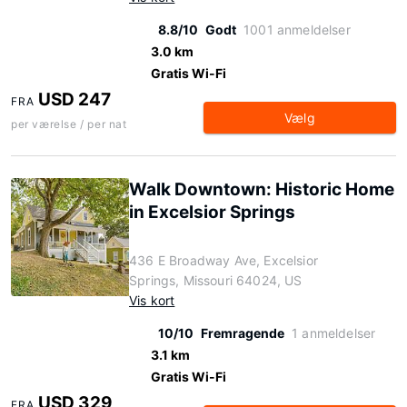
8.8/10
Godt
1001 anmeldelser
3.0 km
Gratis Wi-Fi
USD 247
FRA
Vælg
per værelse / per nat
Walk Downtown: Historic Home
in Excelsior Springs
436 E Broadway Ave, Excelsior
Springs, Missouri 64024, US
Vis kort
10/10
Fremragende
1 anmeldelser
3.1 km
Gratis Wi-Fi
USD 329
FRA