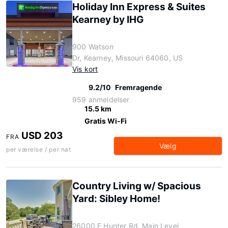
Holiday Inn Express & Suites
Kearney by IHG
900 Watson
Dr, Kearney, Missouri 64060, US
Vis kort
9.2/10
Fremragende
959 anmeldelser
15.5 km
Gratis Wi-Fi
USD 203
FRA
Vælg
per værelse / per nat
Country Living w/ Spacious
Yard: Sibley Home!
26000 E Hunter Rd, Main Level