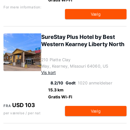
For mere information:
Vælg
SureStay Plus Hotel by Best
Western Kearney Liberty North
210 Platte Clay
Way, Kearney, Missouri 64060, US
Vis kort
8.2/10
Godt
1020 anmeldelser
15.3 km
Gratis Wi-Fi
USD 103
FRA
Vælg
per værelse / per nat