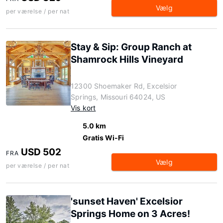
Vælg
per værelse / per nat
Stay & Sip: Group Ranch at
Shamrock Hills Vineyard
12300 Shoemaker Rd, Excelsior
Springs, Missouri 64024, US
Vis kort
5.0 km
Gratis Wi-Fi
USD 502
FRA
Vælg
per værelse / per nat
'sunset Haven' Excelsior
Springs Home on 3 Acres!