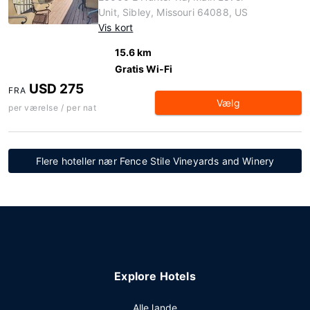
Unit, Sibley, Missouri 64088, US
Vis kort
15.6 km
Gratis Wi-Fi
USD 275
FRA
Vælg
per værelse / per nat
Flere hoteller nær Fence Stile Vineyards and Winery
Explore Hotels
Alle lande