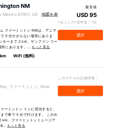
mington NM
最安値
Mexico 87401, US
地図を表
USD 95
1泊ごとの1室料金 / 1泊
ム ファーミントン NMは、アニマ
選択
で 5 分かからない場所にありま
ターまで 2 km、サンファン リー
場所にあります。...
もっと見る
 km
WiFi (無料)
このホテルの詳細情報：
ott Ave, ファーミントン, New
選択
ァーミントン インに宿泊すると、
で車で 5 分で行けます。 このホ
2 km、ファーミントンミュージア
...
もっと見る