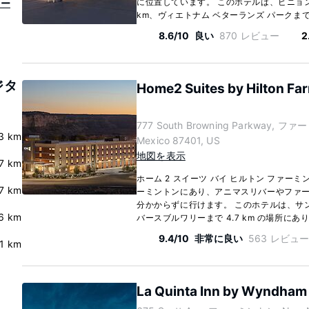
に位置しています。 このホテルは、ピニョン
ター
km、ヴィエトナム ベターランズ パークまで 5.
8.6/10
良い
870 レビュー
2
ジタ
Home2 Suites by Hilton Fa
777 South Browning Parkway, フ
3 km
Mexico 87401, US
地図を表示
7 km
ホーム 2 スイーツ バイ ヒルトン ファーミ
7 km
ーミントンにあり、アニマスリバーやファー
分かからずに行けます。 このホテルは、サンフ
.6 km
バースブルワリーまで 4.7 km の場所にありま
9.4/10
非常に良い
563 レビュ
.1 km
La Quinta Inn by Wyndham