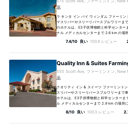
675 Scott Ave, ファーミントン, New Me
示
ラ キンタ イン バイ ウィンダム ファー
マスリバーやスリーリバースブルワリーまで車
のホテルは、E3子供博物館と科学センターまで
ナル メディカルセンターまで 2.6 km の場
7.4/10
良い
1004 レビュー
Quality Inn & Suites Farmi
555 Scott Ave, ファーミントン, New M
示
クオリティ イン & スイーツ ファーミン
スリバーやスリーリバースブルワリーまで車で
ホテルは、E3子供博物館と科学センターまで 
ル メディカルセンターまで 2.9 km の場所
8/10
良い
1003 レビュー
2.