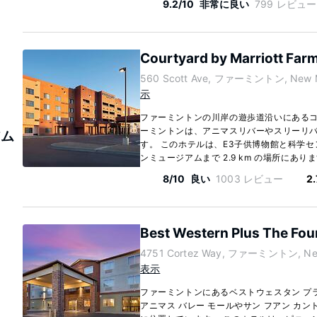
9.2/10
非常に良い
799 レビュー
Courtyard by Marriott Far
560 Scott Ave, ファーミントン, New M
示
ファーミントンの川岸の遊歩道沿いにあるコー
ーミントンは、アニマスリバーやスリーリバ
アム
す。 このホテルは、E3子供博物館と科学セン
ンミュージアムまで 2.9 km の場所にあります
8/10
良い
1003 レビュー
2.
Best Western Plus The Fou
4751 Cortez Way, ファーミントン, New
表示
ファーミントンにあるベストウェスタン プラ
アニマス バレー モールやサン フアン カン