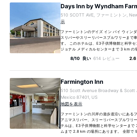
Days Inn by Wyndham Far
510 SCOTT AVE, ファーミントン, New 
示
ファーミントンのデイズ イン バイ ウィンダ
スリバーやスリーリバースブルワリーまで車
す。 このホテルは、E3子供博物館と科学セン
ジョナル メディカルセンターまで 3 km の
8/10
良い
614 レビュー
2.6
Farmington Inn
510 Scott Avenue Broadway & Sc
Mexico 87401, US
地図を表示
ファーミントンの川岸の遊歩道沿いにあるフ
アニマスリバー、スリーリバースブルワリーま
テルは、E3子供博物館と科学センターまで 
ムまで 2.8 km の場所にあります。 全部で 98