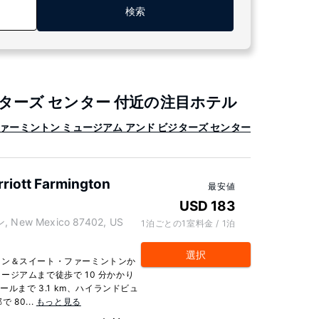
検索
ターズ センター 付近の注目ホテル
ァーミントン ミュージアム アンド ビジターズ センター
arriott Farmington
最安値
USD 183
, New Mexico 87402, US
1泊ごとの1室料金 / 1泊
選択
イン＆スイート・ファーミントンか
ジアムまで徒歩で 10 分かかり
ルまで 3.1 km、ハイランドビュ
 80...
もっと見る