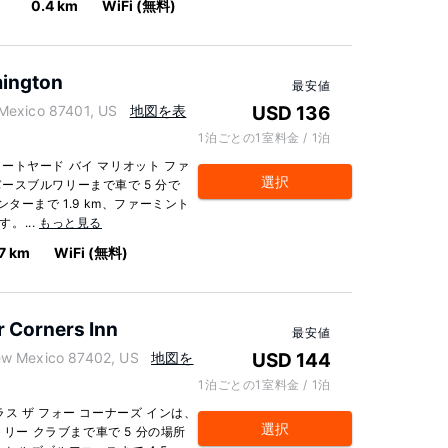
0.4 km
WiFi (無料)
mington
最安値
exico 87401, US
地図を表
USD 136
1泊ごとの1室料金 / 1泊
トヤード バイ マリオット ファ
選択
ースブルワリーまで車で 5 分で
ターまで 1.9 km、ファーミント
。...
もっと見る
7 km
WiFi (無料)
r Corners Inn
最安値
 Mexico 87402, US
地図を
USD 144
1泊ごとの1室料金 / 1泊
ス ザ フォー コーナーズ インは、
選択
トリー クラブまで車で 5 分の場所