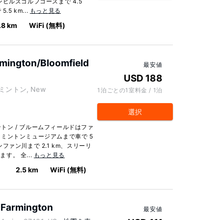
ヒルズゴルフコースまで 4.5
5 km...
もっと見る
.8 km
WiFi (無料)
rmington/Bloomfield
最安値
USD 188
ァーミントン, New
1泊ごとの1室料金 / 1泊
選択
ントン / ブルームフィールドはファ
ミントンミュージアムまで車で 5
ァン川まで 2.1 km、スリーリ
す。 全...
もっと見る
ー
2.5 km
WiFi (無料)
 Farmington
最安値