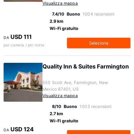
Visualizza mappa
7.4/10
Buono
1004 recensioni
2.9 km
Wi-Fi gratuito
USD 111
DA
Seleziona
per camera / per notte
Quality Inn & Suites Farmington
555 Scott Ave, Farmington, New
Mexico 87401, US
Visualizza mappa
8/10
Buono
1003 recensioni
2.7 km
Wi-Fi gratuito
USD 124
DA