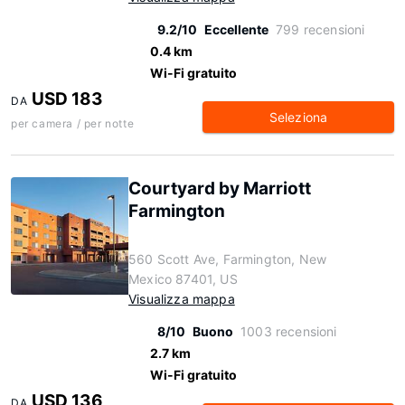
9.2/10
Eccellente
799 recensioni
0.4 km
Wi-Fi gratuito
USD 183
DA
Seleziona
per camera / per notte
Courtyard by Marriott
Farmington
560 Scott Ave, Farmington, New
Mexico 87401, US
Visualizza mappa
8/10
Buono
1003 recensioni
2.7 km
Wi-Fi gratuito
USD 136
DA