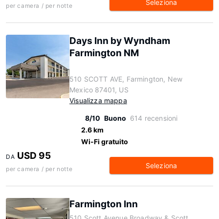
Seleziona
per camera / per notte
Days Inn by Wyndham
Farmington NM
510 SCOTT AVE, Farmington, New
Mexico 87401, US
Visualizza mappa
8/10
Buono
614 recensioni
2.6 km
Wi-Fi gratuito
USD 95
DA
Seleziona
per camera / per notte
Farmington Inn
510 Scott Avenue Broadway & Scott