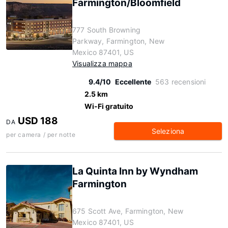
Farmington/Bloomfield
777 South Browning
Parkway, Farmington, New
Mexico 87401, US
Visualizza mappa
9.4/10
Eccellente
563 recensioni
2.5 km
Wi-Fi gratuito
USD 188
DA
Seleziona
per camera / per notte
La Quinta Inn by Wyndham
Farmington
675 Scott Ave, Farmington, New
Mexico 87401, US