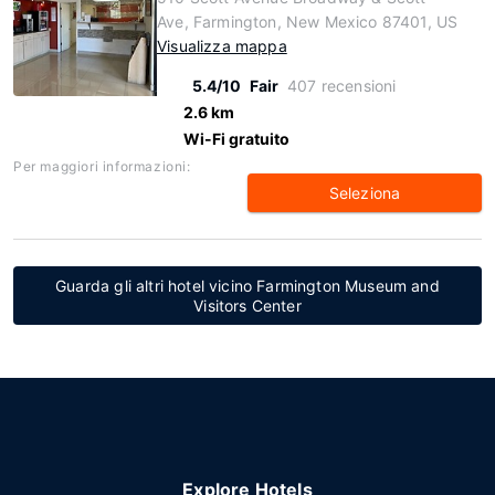
Ave, Farmington, New Mexico 87401, US
Visualizza mappa
5.4/10
Fair
407 recensioni
2.6 km
Wi-Fi gratuito
Per maggiori informazioni:
Seleziona
Guarda gli altri hotel vicino Farmington Museum and
Visitors Center
Explore Hotels