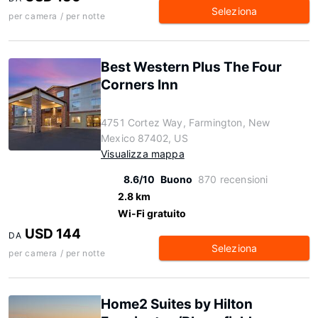
Seleziona
per camera / per notte
Best Western Plus The Four
Corners Inn
4751 Cortez Way, Farmington, New
Mexico 87402, US
Visualizza mappa
8.6/10
Buono
870 recensioni
2.8 km
Wi-Fi gratuito
USD 144
DA
Seleziona
per camera / per notte
Home2 Suites by Hilton