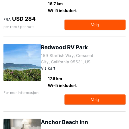
16.7 km
Wi-fi inkludert
USD 284
FRA
Velg
per rom / per natt
Redwood RV Park
159 Starfish Way, Crescent
City, California 95531, US
Vis kart
17.6 km
Wi-fi inkludert
For mer informasjon:
Velg
Anchor Beach Inn