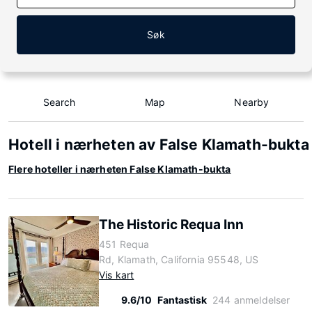
Søk
Search
Map
Nearby
Hotell i nærheten av False Klamath-bukta
Flere hoteller i nærheten False Klamath-bukta
The Historic Requa Inn
451 Requa
Rd, Klamath, California 95548, US
Vis kart
9.6/10
Fantastisk
244 anmeldelser