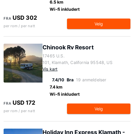
6.5 km
Wi-fi inkludert
USD 302
FRA
Velg
per rom / per natt
Chinook Rv Resort
17465 U.S.
101, Klamath, California 95548, US
Vis kart
7.4/10
Bra
19 anmeldelser
7.4 km
Wi-fi inkludert
USD 172
FRA
Velg
per rom / per natt
Holiday Inn Express Klamath -