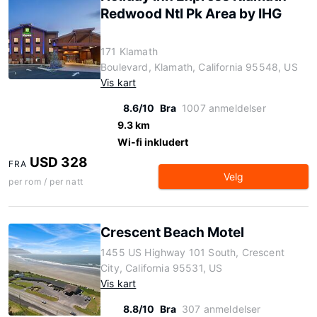
Redwood Ntl Pk Area by IHG
171 Klamath
Boulevard, Klamath, California 95548, US
Vis kart
8.6/10
Bra
1007 anmeldelser
9.3 km
Wi-fi inkludert
USD 328
FRA
Velg
per rom / per natt
Crescent Beach Motel
1455 US Highway 101 South, Crescent
City, California 95531, US
Vis kart
8.8/10
Bra
307 anmeldelser