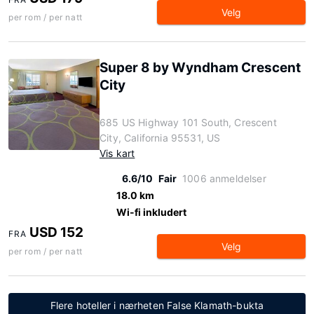
Velg
per rom / per natt
Super 8 by Wyndham Crescent
City
685 US Highway 101 South, Crescent
City, California 95531, US
Vis kart
6.6/10
Fair
1006 anmeldelser
18.0 km
Wi-fi inkludert
USD 152
FRA
Velg
per rom / per natt
Flere hoteller i nærheten False Klamath-bukta