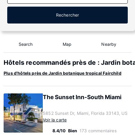
Rechercher
Search
Map
Nearby
Hôtels recommandés près de : Jardin botan
Plus d'hôtels près de Jardin botanique tropical Fairchild
The Sunset Inn-South Miami
5852 Sunset Dr, Miami, Florida 33143, US
Voir la carte
8.4/10
Bien
173 commentaires