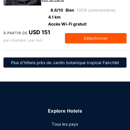
8.6/10
Bien
1008 commentaires
4.1 km
Accès Wi-Fi gratuit
USD 151
À PARTIR DE
Sélectionner
par chambre / par nuit
Plus d'hôtels près de Jardin botanique tropical Fairchild
Explore Hotels
Tous les pays