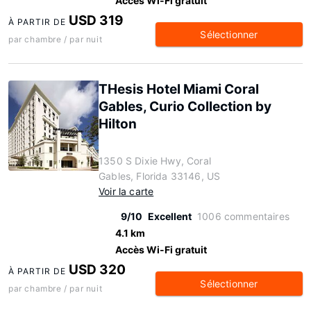
Accès Wi-Fi gratuit
USD 319
À PARTIR DE
Sélectionner
par chambre / par nuit
THesis Hotel Miami Coral
Gables, Curio Collection by
Hilton
1350 S Dixie Hwy, Coral
Gables, Florida 33146, US
Voir la carte
9/10
Excellent
1006 commentaires
4.1 km
Accès Wi-Fi gratuit
USD 320
À PARTIR DE
Sélectionner
par chambre / par nuit