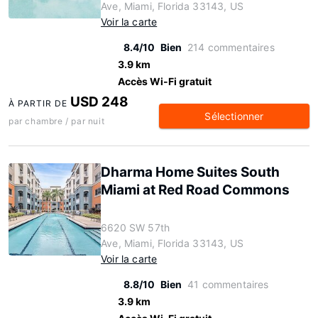
Ave, Miami, Florida 33143, US
Voir la carte
8.4/10
Bien
214 commentaires
3.9 km
Accès Wi-Fi gratuit
USD 248
À PARTIR DE
Sélectionner
par chambre / par nuit
Dharma Home Suites South
Miami at Red Road Commons
6620 SW 57th
Ave, Miami, Florida 33143, US
Voir la carte
8.8/10
Bien
41 commentaires
3.9 km