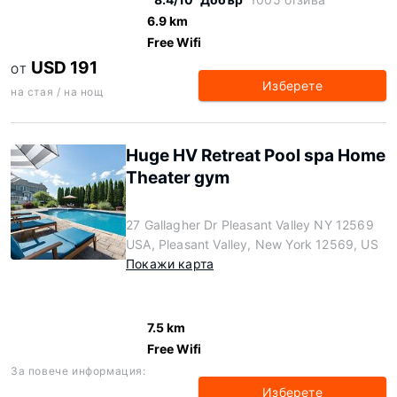
6.9 km
Free Wifi
USD 191
ОТ
Изберете
на стая / на нощ
Huge HV Retreat Pool spa Home
Theater gym
27 Gallagher Dr Pleasant Valley NY 12569
USA, Pleasant Valley, New York 12569, US
Покажи карта
7.5 km
Free Wifi
За повече информация:
Изберете