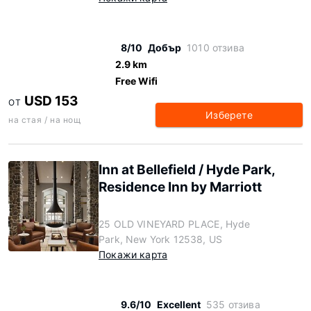
8/10
Добър
1010 отзива
2.9 km
Free Wifi
USD 153
ОТ
Изберете
на стая / на нощ
Inn at Bellefield / Hyde Park,
Residence Inn by Marriott
25 OLD VINEYARD PLACE, Hyde
Park, New York 12538, US
Покажи карта
9.6/10
Excellent
535 отзива