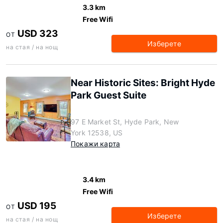
3.3 km
Free Wifi
USD 323
ОТ
Изберете
на стая / на нощ
Near Historic Sites: Bright Hyde
Park Guest Suite
97 E Market St, Hyde Park, New
York 12538, US
Покажи карта
3.4 km
Free Wifi
USD 195
ОТ
Изберете
на стая / на нощ