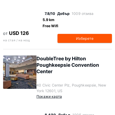
7.8/10
Добър
1009 отзива
5.9 km
Free Wifi
USD 126
ОТ
Изберете
на стая / на нощ
DoubleTree by Hilton
Poughkeepsie Convention
Center
40 Civic Center Plz, Poughkeepsie, New
York 12601, US
Покажи карта
8.4/10
Добър
1005 отзива