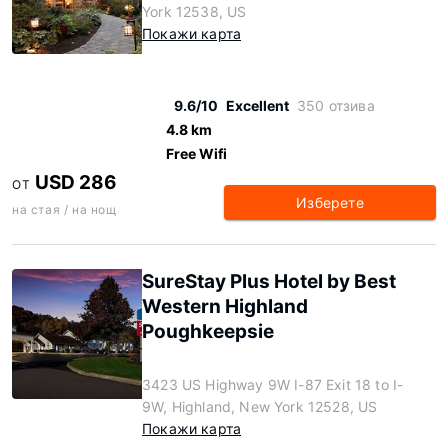
York 12538, US
Покажи карта
9.6/10
Excellent
350 отзива
4.8 km
Free Wifi
USD 286
ОТ
Изберете
на стая / на нощ
SureStay Plus Hotel by Best
Western Highland
Poughkeepsie
3423 US Highway 9W I-87 Exit 18 to I-
9W, Highland, New York 12528, US
Покажи карта