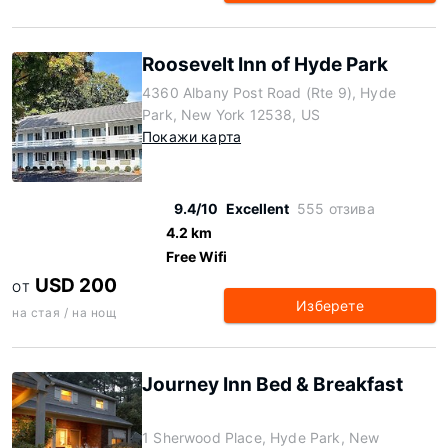
Roosevelt Inn of Hyde Park
4360 Albany Post Road (Rte 9), Hyde
Park, New York 12538, US
Покажи карта
9.4/10
Excellent
555 отзива
4.2 km
Free Wifi
USD 200
ОТ
Изберете
на стая / на нощ
Journey Inn Bed & Breakfast
1 Sherwood Place, Hyde Park, New