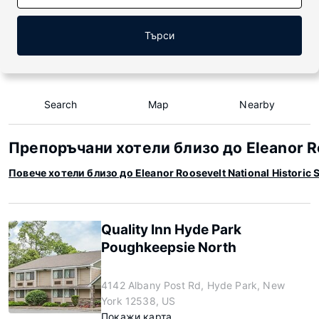
Търси
Search
Map
Nearby
Препоръчани хотели близо до Eleanor Roo
Повече хотели близо до Eleanor Roosevelt National Historic S
Quality Inn Hyde Park
Poughkeepsie North
4142 Albany Post Rd, Hyde Park, New
York 12538, US
Покажи карта