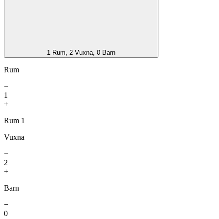
1 Rum, 2 Vuxna, 0 Barn
Rum
−
1
+
Rum 1
Vuxna
−
2
+
Barn
−
0