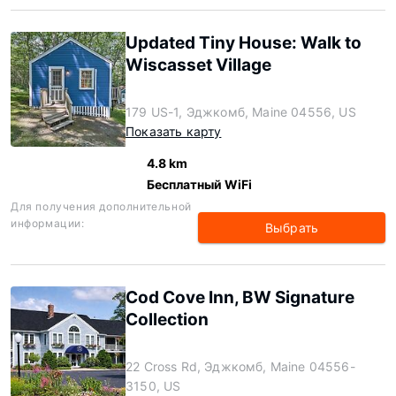
Updated Tiny House: Walk to
Wiscasset Village
179 US-1, Эджкомб, Maine 04556, US
Показать карту
4.8 km
Бесплатный WiFi
Для получения дополнительной
информации:
Выбрать
Cod Cove Inn, BW Signature
Collection
22 Cross Rd, Эджкомб, Maine 04556-
3150, US