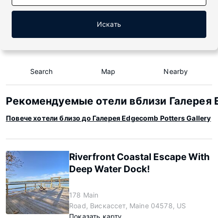
Искать
Search
Map
Nearby
Рекомендуемые отели вблизи Галерея E
Повече хотели близо до Галерея Edgecomb Potters Gallery
Riverfront Coastal Escape With
Deep Water Dock!
178 Main
Road, Вискассет, Maine 04578, US
Показать карту