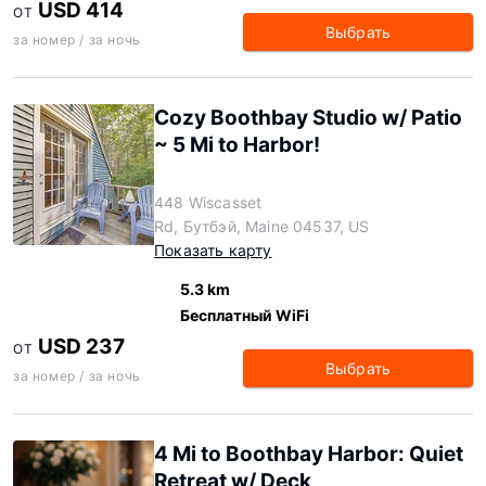
USD 414
ОТ
Выбрать
за номер / за ночь
Cozy Boothbay Studio w/ Patio
~ 5 Mi to Harbor!
448 Wiscasset
Rd, Бутбэй, Maine 04537, US
Показать карту
5.3 km
Бесплатный WiFi
USD 237
ОТ
Выбрать
за номер / за ночь
4 Mi to Boothbay Harbor: Quiet
Retreat w/ Deck