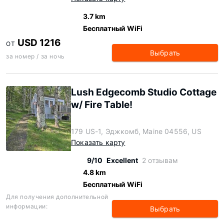
3.7 km
Бесплатный WiFi
USD 1216
ОТ
Выбрать
за номер / за ночь
Lush Edgecomb Studio Cottage
w/ Fire Table!
179 US-1, Эджкомб, Maine 04556, US
Показать карту
9/10
Excellent
2 отзывам
4.8 km
Бесплатный WiFi
Для получения дополнительной
информации:
Выбрать