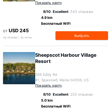
Показать карту
9/10
Excellent
543 отзывам
4.9 km
Бесплатный WiFi
USD 245
ОТ
Выбрать
за номер / за ночь
Sheepscot Harbour Village
Resort
306 Eddy Rd
#1, Эджкомб, Maine 04556, US
Показать карту
9/10
Excellent
233 отзывам
5.0 km
Бесплатный WiFi