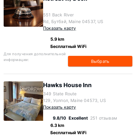
551 Back River
Rd, Бутбэй, Maine 04537, US
Показать карту
5.9 km
Бесплатный WiFi
Для получения дополнительной
информации:
Выбрать
Hawks House Inn
349 State Route
129, Уолпол, Maine 04573, US
Показать карту
9.8/10
Excellent
251 отзывам
6.3 km
Бесплатный WiFi