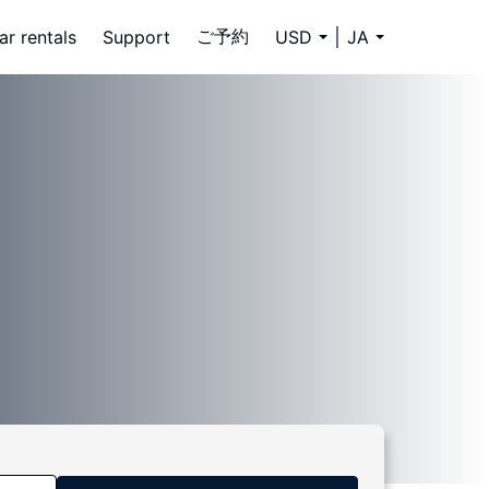
ご予約
ar rentals
Support
USD
JA