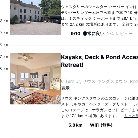
ウェスタリーのシェルター ハーバー インは
チやバーリンゲーム州立公園まで車で 10 
は、ミスティック シーポートまで 28.1 k
2 km
まで 27.2 km の場所にあります。 全部で 24
9 km
9/10
非常に良い
174 レビュー
6 km
Kayaks, Deck & Pond Acces
.7 km
Retreat!
3 km
6 Tern Dr, サウス キングスタウン, Rhode
表示
サウス キングスタウンのこのコテージに泊まれ
スト ミルやカーペンターズ・グリスト・ミル
このコテージは、ナラガンセット ビーチまで 
まで 17.1 km の場所にあります。...
もっと
5.8 km
WiFi (無料)