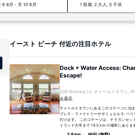
 9 8月 - 月 10 8月
1 部屋, 2 大人, 0 子供
イースト ビーチ 付近の注目ホテル
Dock + Water Access: Cha
Escape!
23B Nutmeg Ln, チャールスタウン, Rhod
を表示
チャールスタウンにあるこのコテージに泊
ブレラ・ファクトリーやサミュエル E. ペリー
行けます。 このコテージは、ナラガンセット 
イランド大学まで 19.5 km の場所にあります
3.8 km
WiFi (無料)