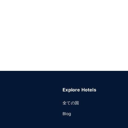
Explore Hotels
全ての国
Blog