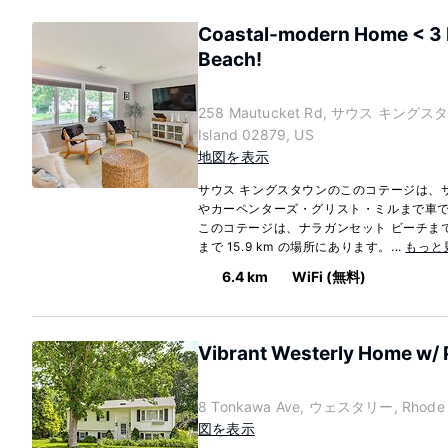
Coastal-modern Home < 3 
Beach!
258 Mautucket Rd, サウス キングスタ
Island 02879, US
地図を表示
サウス キングスタウンのこのコテージは、サミ
やカーペンターズ・グリスト・ミルまで車で
このコテージは、ナラガンセット ビーチまで 
まで 15.9 km の場所にあります。...
もっと
6.4 km
WiFi (無料)
Vibrant Westerly Home w/ P
8 Tonkawa Ave, ウェスタリー, Rhode I
図を表示