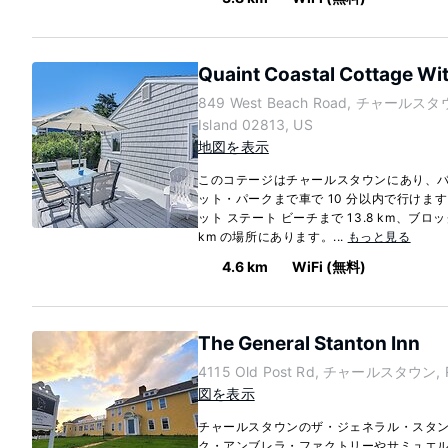
Quaint Coastal Cottage Wit
849 West Beach Road, チャールスタ
Island 02813, US
地図を表示
このコテージはチャールスタウンにあり、
ット・パークまで車で 10 分以内で行けま
ット ステート ビーチまで 13.8 km、ブロッ
km の場所にあります。...
もっと見る
4.6 km
WiFi (無料)
The General Stanton Inn
4115 Old Post Rd, チャールスタウン, Rh
図を表示
チャールスタウンのザ・ジェネラル・スタ
ク・アンブレラ・ファクトリーやサミュエル E