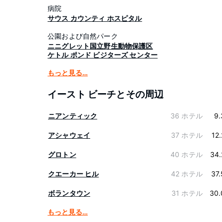
病院
サウス カウンティ ホスピタル
公園および自然パーク
ニニグレット国立野生動物保護区
ケトル ポンド ビジターズ センター
もっと見る…
イースト ビーチとその周辺
ニアンティック
36 ホテル
9.
アシャウェイ
37 ホテル
12
グロトン
40 ホテル
34.
クエーカー ヒル
42 ホテル
37
ボランタウン
31 ホテル
30.
もっと見る…