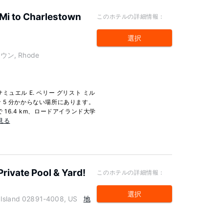
Mi to Charlestown
このホテルの詳細情報：
選択
ウン, Rhode
ュエル E. ペリー グリスト ミル
 5 分かからない場所にあります。
16.4 km、ロードアイランド大学
見る
rivate Pool & Yard!
このホテルの詳細情報：
選択
sland 02891-4008, US
地