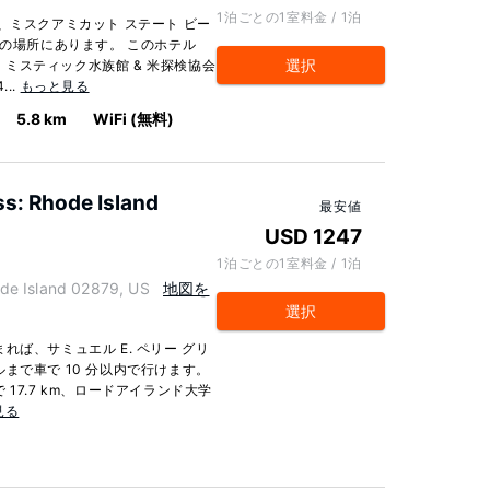
1泊ごとの1室料金 / 1泊
、ミスクアミカット ステート ビー
分の場所にあります。 このホテル
選択
m、ミスティック水族館 & 米探検協会
...
もっと見る
5.8 km
WiFi (無料)
s: Rhode Island
最安値
USD 1247
1泊ごとの1室料金 / 1泊
 Island 02879, US
地図を
選択
ば、サミュエル E. ペリー グリ
まで車で 10 分以内で行けます。
17.7 km、ロードアイランド大学
見る