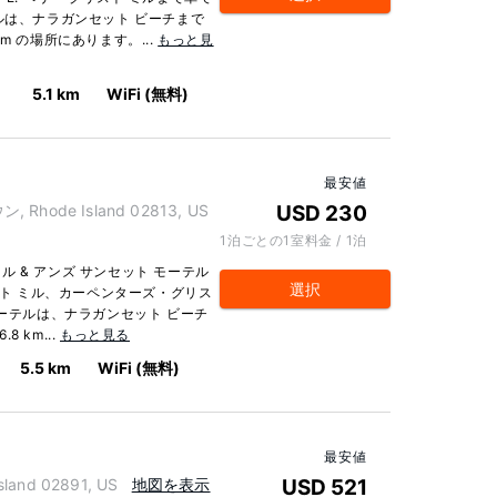
ルは、ナラガンセット ビーチまで
km の場所にあります。...
もっと見
5.1 km
WiFi (無料)
最安値
 Rhode Island 02813, US
USD 230
1泊ごとの1室料金 / 1泊
 & アンズ サンセット モーテル
選択
スト ミル、カーペンターズ・グリス
モーテルは、ナラガンセット ビーチ
8 km...
もっと見る
5.5 km
WiFi (無料)
最安値
land 02891, US
地図を表示
USD 521