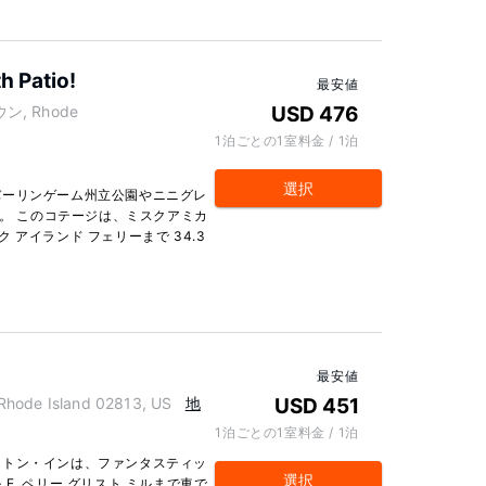
h Patio!
最安値
ウン, Rhode
USD 476
1泊ごとの1室料金 / 1泊
選択
バーリンゲーム州立公園やニニグレ
す。 このコテージは、ミスクアミカ
ク アイランド フェリーまで 34.3
最安値
ode Island 02813, US
地
USD 451
1泊ごとの1室料金 / 1泊
ントン・インは、ファンタスティッ
選択
. ペリー グリスト ミルまで車で