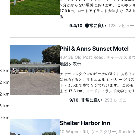
5 分かからない場所にあります。 このホテ
17.9 km、ロードアイランド大学まで 17.3 
る
9.4/10
非常に良い
123 レビュー
Phil & Anns Sunset Motel
4043B Old Post Road, チャールスタウン,
地図を表示
3 km
チャールスタウンのビーチの近くにあるフィル
に宿泊すると、サミュエル E. ペリー グリ
.2 km
ト・ミルまで車で 5 分で行けます。 この
まで 17.8 km、ロードアイランド大学まで 16.
2 km
9/10
非常に良い
293 レビュー
.5 km
0 km
Shelter Harbor Inn
10 Wagner Rd, ウェスタリー, Rhode Is