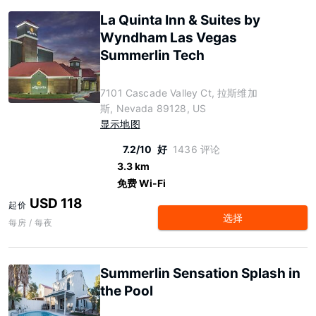
La Quinta Inn & Suites by
Wyndham Las Vegas
Summerlin Tech
7101 Cascade Valley Ct, 拉斯维加
斯, Nevada 89128, US
显示地图
7.2/10
好
1436 评论
3.3 km
免费 Wi-Fi
USD 118
起价
选择
每房 / 每夜
Summerlin Sensation Splash in
the Pool