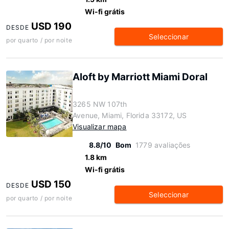
Wi-fi grátis
USD 190
DESDE
Seleccionar
por quarto / por noite
Aloft by Marriott Miami Doral
3265 NW 107th
Avenue, Miami, Florida 33172, US
Visualizar mapa
8.8/10
Bom
1779 avaliações
1.8 km
Wi-fi grátis
USD 150
DESDE
Seleccionar
por quarto / por noite