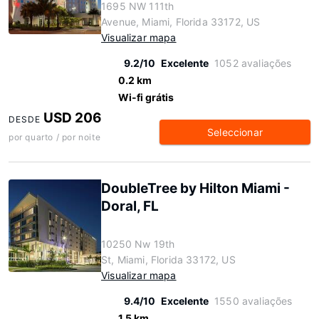
1695 NW 111th
Avenue, Miami, Florida 33172, US
Visualizar mapa
9.2/10
Excelente
1052 avaliações
0.2 km
Wi-fi grátis
USD 206
DESDE
Seleccionar
por quarto / por noite
DoubleTree by Hilton Miami -
Doral, FL
10250 Nw 19th
St, Miami, Florida 33172, US
Visualizar mapa
9.4/10
Excelente
1550 avaliações
1.5 km