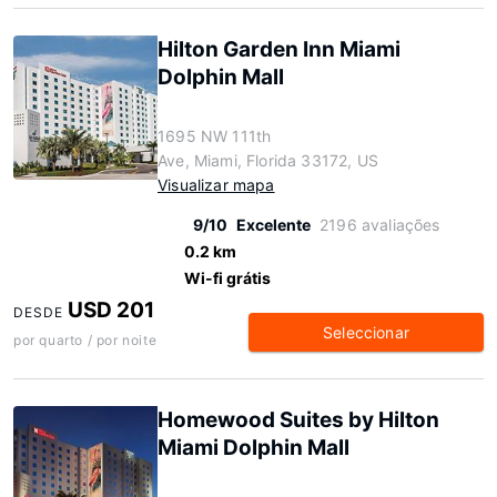
Hilton Garden Inn Miami
Dolphin Mall
1695 NW 111th
Ave, Miami, Florida 33172, US
Visualizar mapa
9/10
Excelente
2196 avaliações
0.2 km
Wi-fi grátis
USD 201
DESDE
Seleccionar
por quarto / por noite
Homewood Suites by Hilton
Miami Dolphin Mall