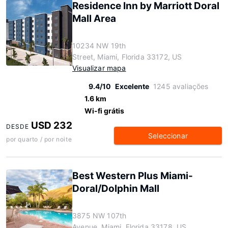
Residence Inn by Marriott Doral
Mall Area
10234 NW 19th
Street, Miami, Florida 33172, US
Visualizar mapa
9.4/10
Excelente
1245 avaliações
1.6 km
Wi-fi grátis
USD 232
DESDE
Seleccionar
por quarto / por noite
Best Western Plus Miami-
Doral/Dolphin Mall
3875 NW 107th
Avenue, Miami, Florida 33178, US