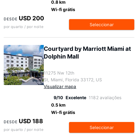
0.8 km
Wi-fi grátis
USD 200
DESDE
Seleccionar
por quarto / por noite
Courtyard by Marriott Miami at
Dolphin Mall
11275 Nw 12th
St, Miami, Florida 33172, US
Visualizar mapa
9/10
Excelente
1182 avaliações
0.5 km
Wi-fi grátis
USD 188
DESDE
Seleccionar
por quarto / por noite