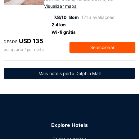
Visualizar mapa
7.8/10
Bom
1716 avaliações
2.4 km
Wi-fi grátis
USD 135
DESDE
Seleccionar
por quarto / por noite
Mais hotéis perto Dolphin Mall
Explore Hotels