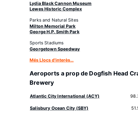
Lydia Black Cannon Museum
Lewes Historic Complex
Parks and Natural Sites
Milton Memorial Park
George H.P. Smith Park
Sports Stadiums
Georgetown Speedway
Més Llocs d'interès…
Aeroports a prop de Dogfish Head Cr
Brewery
Atlantic City International (ACY)
98.
Salisbury Ocean City (SBY)
51