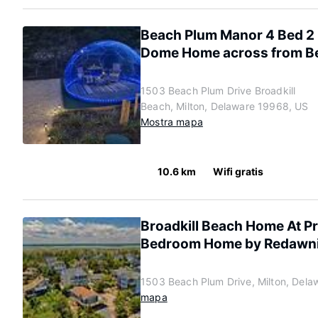
Beach Plum Manor 4 Bed 2 
Dome Home across from B
1503 Beach Plum Drive Broadkill
Beach, Milton, Delaware 19968, US
Mostra mapa
10.6 km
Wifi gratis
Broadkill Beach Home At Pr
Bedroom Home by Redawn
1503 Beach Plum Drive, Milton, Del
mapa