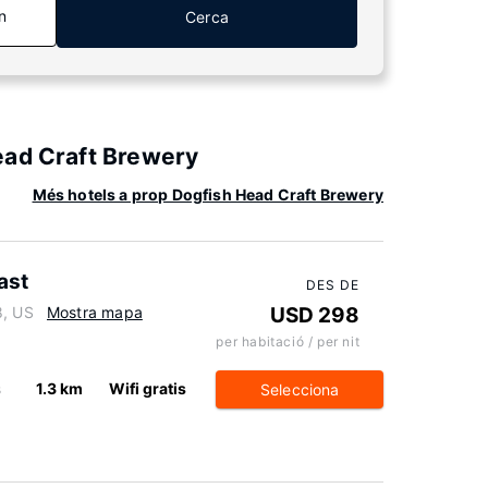
n
Cerca
ead Craft Brewery
Més hotels a prop Dogfish Head Craft Brewery
ast
DES DE
8, US
Mostra mapa
USD 298
per habitació / per nit
s
1.3 km
Wifi gratis
Selecciona