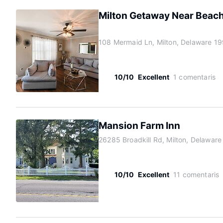
Milton Getaway Near Beach
108 Mermaid Ln, Milton, Delaware 1
10/10
Excellent
1 comentaris
Mansion Farm Inn
26285 Broadkill Rd, Milton, Delawar
10/10
Excellent
11 comentaris