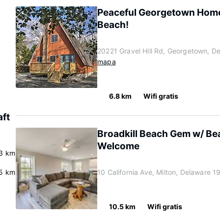
Peaceful Georgetown Home 
Beach!
20221 Gravel Hill Rd, Georgetown, D
mapa
6.8 km
Wifi gratis
aft
Broadkill Beach Gem w/ Be
Welcome
3 km
.5 km
10 California Ave, Milton, Delaware 
10.5 km
Wifi gratis