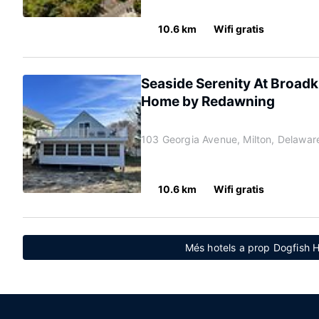
10.6 km
Wifi gratis
Seaside Serenity At Broadk
Home by Redawning
103 Georgia Avenue, Milton, Delawa
10.6 km
Wifi gratis
Més hotels a prop Dogfish 