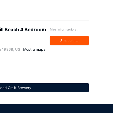
ill Beach 4 Bedroom
Més informació a:
Selecciona
re 19968, US
Mostra mapa
Head Craft Brewery