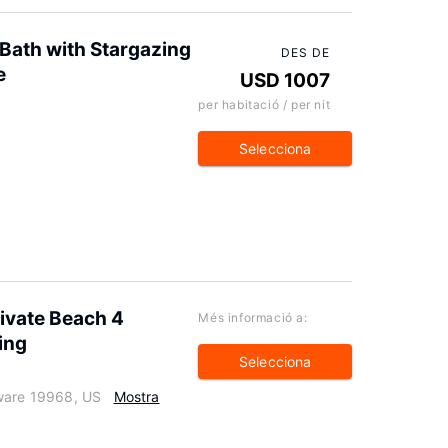
Bath with Stargazing
DES DE
e
USD 1007
per habitació / per nit
Selecciona
ivate Beach 4
Més informació a:
ing
Selecciona
aware 19968, US
Mostra