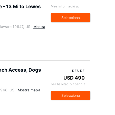
- 13 Mi to Lewes
Més informació a:
Selecciona
elaware 19947, US
Mostra
ach Access, Dogs
DES DE
USD 490
per habitació / per nit
19968, US
Mostra mapa
Selecciona