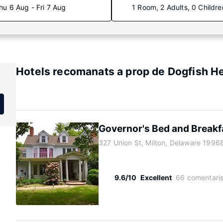
hu 6 Aug - Fri 7 Aug
1 Room, 2 Adults, 0 Childre
Hotels recomanats a prop de Dogfish H
Governor's Bed and Breakf
327 Union St, Milton, Delaware 1996
9.6/10
Excellent
66 comentari