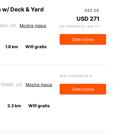
 w/ Deck & Yard
DES DE
USD 271
9968, US
Mostra mapa
per habitació / per nit
Selecciona
1.8 km
Wifi gratis
Més informació a:
e 19968, US
Mostra mapa
Selecciona
3.3 km
Wifi gratis