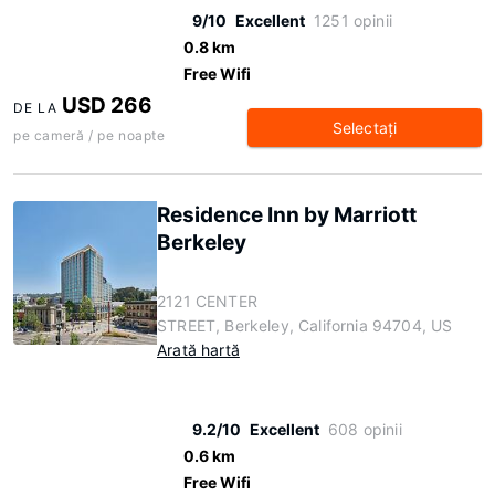
9/10
Excellent
1251 opinii
0.8 km
Free Wifi
USD 266
DE LA
Selectaţi
pe cameră / pe noapte
Residence Inn by Marriott
Berkeley
2121 CENTER
STREET, Berkeley, California 94704, US
Arată hartă
9.2/10
Excellent
608 opinii
0.6 km
Free Wifi