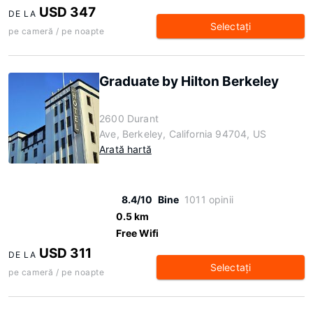
USD 347
DE LA
Selectaţi
pe cameră / pe noapte
Graduate by Hilton Berkeley
2600 Durant
Ave, Berkeley, California 94704, US
Arată hartă
8.4/10
Bine
1011 opinii
0.5 km
Free Wifi
USD 311
DE LA
Selectaţi
pe cameră / pe noapte