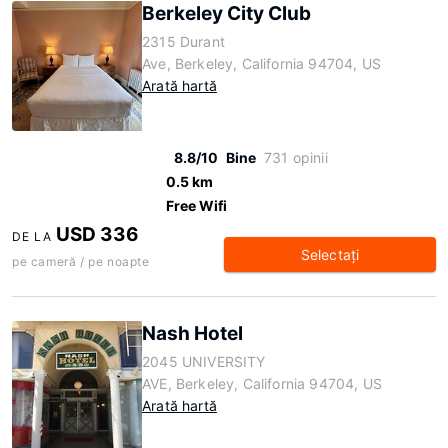
Berkeley City Club
2315 Durant
Ave, Berkeley, California 94704, US
Arată hartă
8.8/10
Bine
731 opinii
0.5 km
Free Wifi
USD 336
DE LA
Selectaţi
pe cameră / pe noapte
Nash Hotel
2045 UNIVERSITY
AVE, Berkeley, California 94704, US
Arată hartă