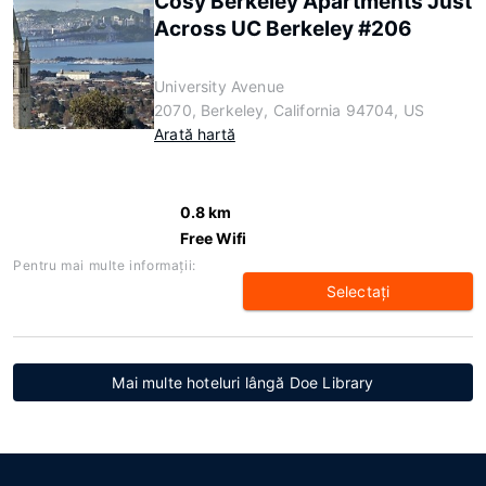
Cosy Berkeley Apartments Just
Across UC Berkeley #206
University Avenue
2070, Berkeley, California 94704, US
Arată hartă
0.8 km
Free Wifi
Pentru mai multe informaţii:
Selectaţi
Mai multe hoteluri lângă Doe Library