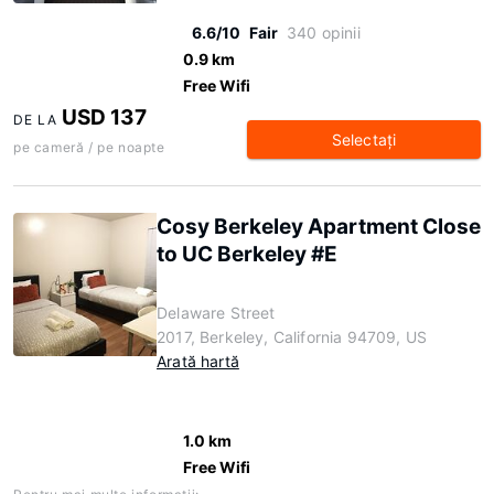
6.6/10
Fair
340 opinii
0.9 km
Free Wifi
USD 137
DE LA
Selectaţi
pe cameră / pe noapte
Cosy Berkeley Apartment Close
to UC Berkeley #E
Delaware Street
2017, Berkeley, California 94709, US
Arată hartă
1.0 km
Free Wifi