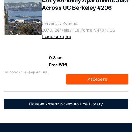
Cosy Berkeley Apartments Just
Across UC Berkeley #206
University Avenue
2070, Berkeley, California 94704, US
Покажи карта
0.8 km
Free Wifi
За повече информация:
Изберете
Повече хотели близо до Doe Library