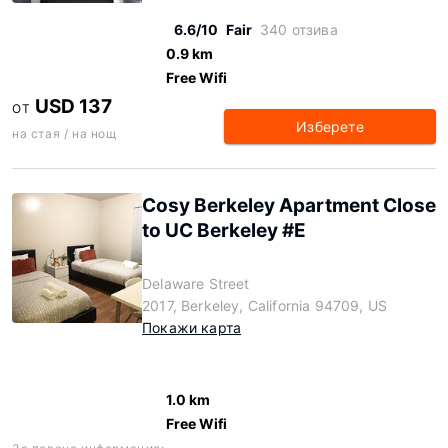
6.6/10
Fair
340 отзива
0.9 km
Free Wifi
USD 137
ОТ
Изберете
на стая / на нощ
Cosy Berkeley Apartment Close
to UC Berkeley #E
Delaware Street
2017, Berkeley, California 94709, US
Покажи карта
1.0 km
Free Wifi