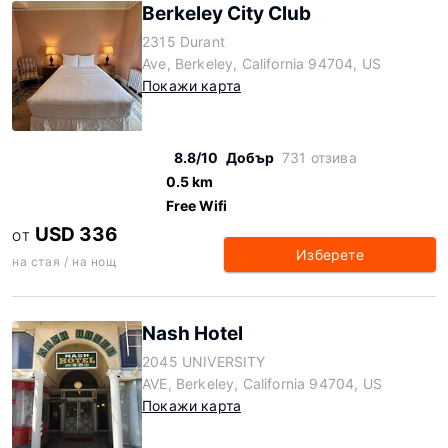
Berkeley City Club
2315 Durant
Ave, Berkeley, California 94704, US
Покажи карта
8.8/10
Добър
731 отзива
0.5 km
Free Wifi
USD 336
ОТ
Изберете
на стая / на нощ
Nash Hotel
2045 UNIVERSITY
AVE, Berkeley, California 94704, US
Покажи карта