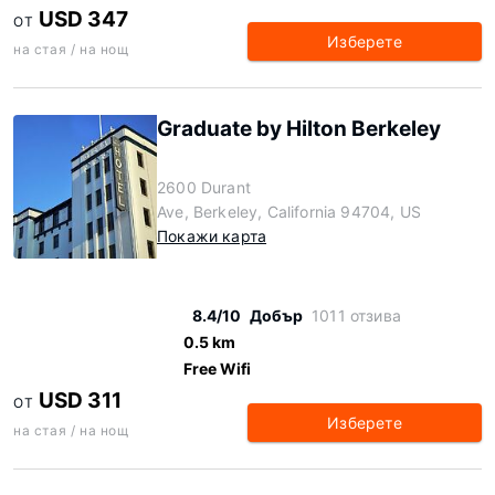
USD 347
ОТ
Изберете
на стая / на нощ
Graduate by Hilton Berkeley
2600 Durant
Ave, Berkeley, California 94704, US
Покажи карта
8.4/10
Добър
1011 отзива
0.5 km
Free Wifi
USD 311
ОТ
Изберете
на стая / на нощ