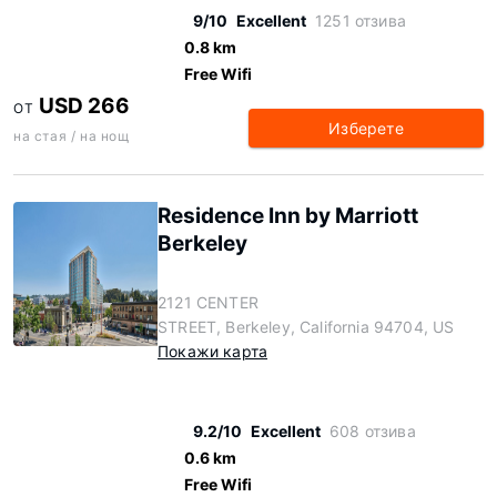
9/10
Excellent
1251 отзива
0.8 km
Free Wifi
USD 266
ОТ
Изберете
на стая / на нощ
Residence Inn by Marriott
Berkeley
2121 CENTER
STREET, Berkeley, California 94704, US
Покажи карта
9.2/10
Excellent
608 отзива
0.6 km
Free Wifi