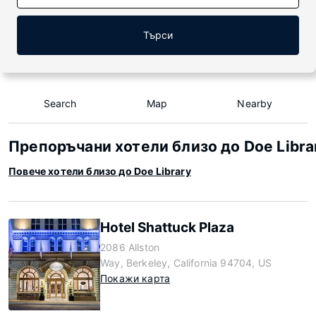
Търси
Search
Map
Nearby
Препоръчани хотели близо до Doe Libra
Повече хотели близо до Doe Library
Hotel Shattuck Plaza
2086 Allston
Way, Berkeley, California 94704, US
Покажи карта