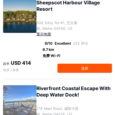
Sheepscot Harbour Village
Resort
306 Eddy Rd #1, 艾吉康
柏, Maine 04556, US
显示地图
9/10
Excellent
233 评论
6.7 km
免费 Wi-Fi
USD 414
起价
选择
每房 / 每夜
Riverfront Coastal Escape With
Deep Water Dock!
178 Main Road, 威斯卡西
特, Maine 04578, US