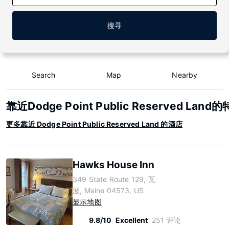
搜寻
Search
Map
Nearby
靠近Dodge Point Public Reserved Lan
更多靠近 Dodge Point Public Reserved Land 的酒店
Hawks House Inn
349 State Route 129, 瓦
波, Maine 04573, US
显示地图
9.8/10
Excellent
251 评论