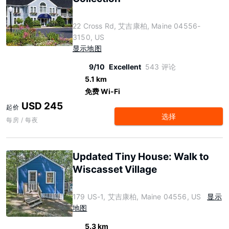
22 Cross Rd, 艾吉康柏, Maine 04556-
3150, US
显示地图
9/10
Excellent
543 评论
5.1 km
免费 Wi-Fi
USD 245
起价
选择
每房 / 每夜
Updated Tiny House: Walk to
Wiscasset Village
179 US-1, 艾吉康柏, Maine 04556, US
显示
地图
5.3 km