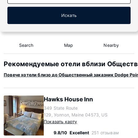
Искать
Search
Map
Nearby
Рекомендуемые отели вблизи Обществе
Повече хотели близо до Общественный заказник Dodge Poi
Hawks House Inn
349 State Route
129, Уолпол, Maine 04573, US
Показать карту
9.8/10
Excellent
251 отзывам