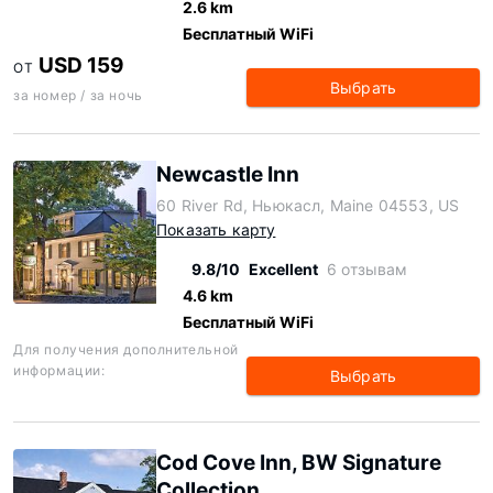
2.6 km
Бесплатный WiFi
USD 159
ОТ
Выбрать
за номер / за ночь
Newcastle Inn
60 River Rd, Ньюкасл, Maine 04553, US
Показать карту
9.8/10
Excellent
6 отзывам
4.6 km
Бесплатный WiFi
Для получения дополнительной
информации:
Выбрать
Cod Cove Inn, BW Signature
Collection