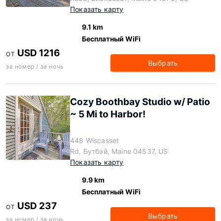
Показать карту
9.1 km
Бесплатный WiFi
USD 1216
ОТ
Выбрать
за номер / за ночь
Cozy Boothbay Studio w/ Patio
~ 5 Mi to Harbor!
448 Wiscasset
Rd, Бутбэй, Maine 04537, US
Показать карту
9.9 km
Бесплатный WiFi
USD 237
ОТ
Выбрать
за номер / за ночь