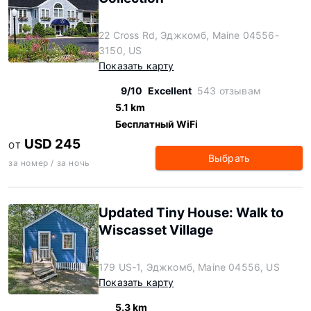
22 Cross Rd, Эджкомб, Maine 04556-
3150, US
Показать карту
9/10
Excellent
543 отзывам
5.1 km
Бесплатный WiFi
USD 245
ОТ
Выбрать
за номер / за ночь
Updated Tiny House: Walk to
Wiscasset Village
179 US-1, Эджкомб, Maine 04556, US
Показать карту
5.3 km