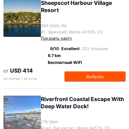
Sheepscot Harbour Village
Resort
306 Eddy Rd
#1, Эджкомб, Maine 04556, US
Показать карту
9/10
Excellent
233 отзывам
6.7 km
Бесплатный WiFi
USD 414
ОТ
Выбрать
за номер / за ночь
Riverfront Coastal Escape With
Deep Water Dock!
178 Main
Road, Вискассет, Maine 04578, US