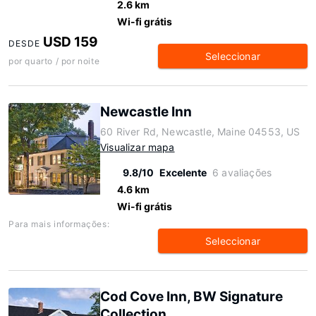
2.6 km
Wi-fi grátis
USD 159
DESDE
Seleccionar
por quarto / por noite
Newcastle Inn
60 River Rd, Newcastle, Maine 04553, US
Visualizar mapa
9.8/10
Excelente
6 avaliações
4.6 km
Wi-fi grátis
Para mais informações:
Seleccionar
Cod Cove Inn, BW Signature
Collection