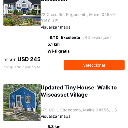
22 Cross Rd, Edgecomb, Maine 04556-
3150, US
Visualizar mapa
9/10
Excelente
543 avaliações
5.1 km
Wi-fi grátis
USD 245
DESDE
Seleccionar
por quarto / por noite
Updated Tiny House: Walk to
Wiscasset Village
179 US-1, Edgecomb, Maine 04556, US
Visualizar mapa
5.3 km