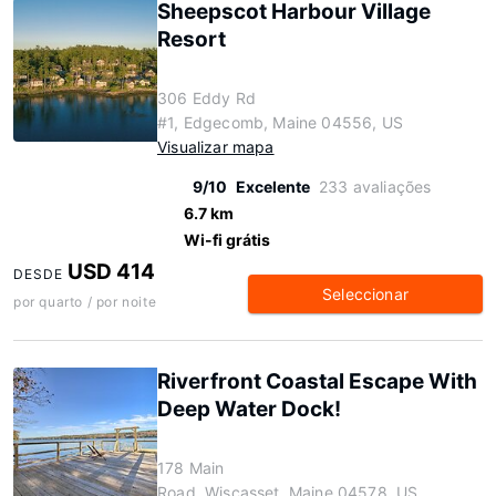
Sheepscot Harbour Village
Resort
306 Eddy Rd
#1, Edgecomb, Maine 04556, US
Visualizar mapa
9/10
Excelente
233 avaliações
6.7 km
Wi-fi grátis
USD 414
DESDE
Seleccionar
por quarto / por noite
Riverfront Coastal Escape With
Deep Water Dock!
178 Main
Road, Wiscasset, Maine 04578, US