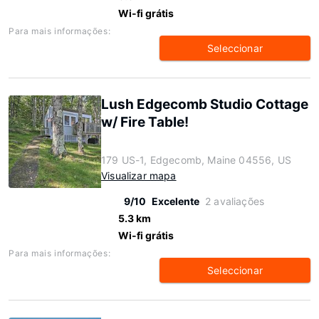
Wi-fi grátis
Para mais informações:
Seleccionar
Lush Edgecomb Studio Cottage
w/ Fire Table!
179 US-1, Edgecomb, Maine 04556, US
Visualizar mapa
9/10
Excelente
2 avaliações
5.3 km
Wi-fi grátis
Para mais informações:
Seleccionar