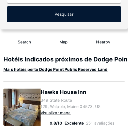
Pesquisar
Search
Map
Nearby
Hotéis Indicados próximos de Dodge Poin
Mais hotéis perto Dodge Point Public Reserved Land
Hawks House Inn
349 State Route
129, Walpole, Maine 04573, US
Visualizar mapa
9.8/10
Excelente
251 avaliações