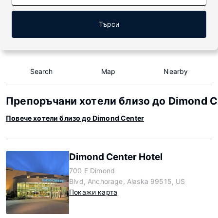
Търси
Search
Map
Nearby
Препоръчани хотели близо до Dimond C
Повече хотели близо до Dimond Center
Dimond Center Hotel
700 E Dimond
Blvd, Anchorage, Alaska 99515, US
Покажи карта