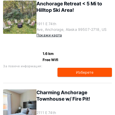
Anchorage Retreat < 5 Mi to
Hilltop Ski Area!
1911 E 74th
Ave, Anchorage, Alaska 99507-2718, US
Покажи карта
1.6 km
Free Wifi
За повече информация:
Изберете
Charming Anchorage
Townhouse w/ Fire Pit!
2111 E 74th