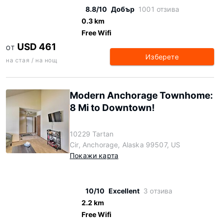
8.8/10
Добър
1001 отзива
0.3 km
Free Wifi
USD 461
ОТ
Изберете
на стая / на нощ
Modern Anchorage Townhome:
8 Mi to Downtown!
10229 Tartan
Cir, Anchorage, Alaska 99507, US
Покажи карта
10/10
Excellent
3 отзива
2.2 km
Free Wifi