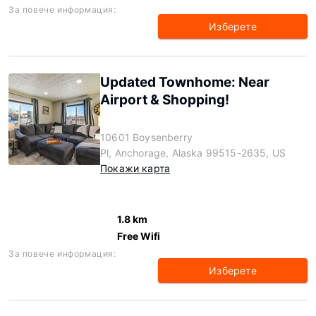
За повече информация:
Изберете
Updated Townhome: Near
Airport & Shopping!
10601 Boysenberry
Pl, Anchorage, Alaska 99515-2635, US
Покажи карта
1.8 km
Free Wifi
За повече информация:
Изберете