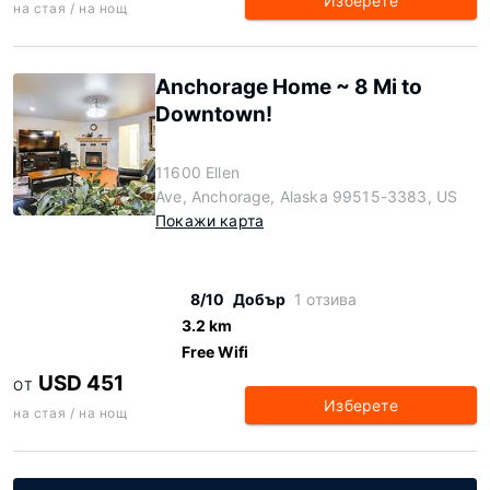
Изберете
на стая / на нощ
Anchorage Home ~ 8 Mi to
Downtown!
11600 Ellen
Ave, Anchorage, Alaska 99515-3383, US
Покажи карта
8/10
Добър
1 отзива
3.2 km
Free Wifi
USD 451
ОТ
Изберете
на стая / на нощ