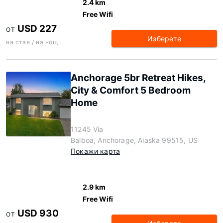
2.4 km
Free Wifi
USD 227
ОТ
Изберете
на стая / на нощ
Anchorage 5br Retreat Hikes,
City & Comfort 5 Bedroom
Home
11245 Vía
Balboa, Anchorage, Alaska 99515, US
Покажи карта
2.9 km
Free Wifi
USD 930
ОТ