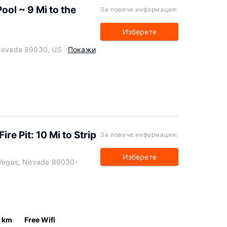
ol ~ 9 Mi to the
За повече информация:
Изберете
 Nevada 89030, US
Покажи
re Pit: 10 Mi to Strip
За повече информация:
Изберете
s Vegas, Nevada 89030-
1 km
Free Wifi