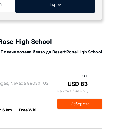
n
Търси
Rose High School
Повече хотели близо до Desert Rose High School
ОТ
 Vegas, Nevada 89030, US
USD 83
на стая / на нощ
Изберете
2.6 km
Free Wifi