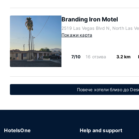
Branding Iron Motel
2519 Las Vegas Blvd N, North Las 
Покажи карта
7/10
16 отзива
3.2 km
Повече хотели близо до Dese
HotelsOne
Help and support