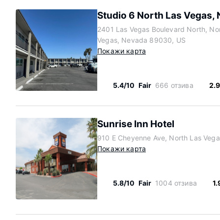
Studio 6 North Las Vegas,
2401 Las Vegas Boulevard North, No
Vegas, Nevada 89030, US
Покажи карта
5.4/10
Fair
666 отзива
2.
Sunrise Inn Hotel
910 E Cheyenne Ave, North Las Veg
Покажи карта
5.8/10
Fair
1004 отзива
1.