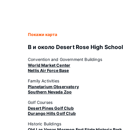
Покажи карта
В и около Desert Rose High School
Convention and Government Buildings
World Market Center
Nellis Air Force Base
Family Activities
Planetarium Observatory
Southern Nevada Zoo
Golf Courses
Desert Pines Golf Club
Durango Hills Golf Club
Historic Buildings
Old Las Vegas Mormon Fort State Historic Park