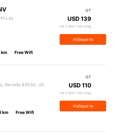
 NV
ОТ
rth Las
USD 139
на стая / на нощ
Изберете
9 km
Free Wifi
ОТ
as, Nevada 89030, US
USD 110
на стая / на нощ
Изберете
9 km
Free Wifi