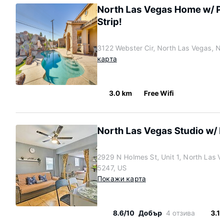
North Las Vegas Home w/ Po
Strip!
3122 Webster Cir, North Las Vegas,
карта
3.0 km
Free Wifi
North Las Vegas Studio w/ Fi
2929 N Holmes St, Unit 1, North La
5247, US
Покажи карта
8.6/10
Добър
4 отзива
3.