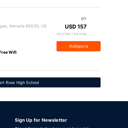
ОТ
Vegas, Nevada 89030, US
USD 157
на стая / на нощ
Изберете
Free Wifi
rt Rose High School
Sign Up for Newsletter