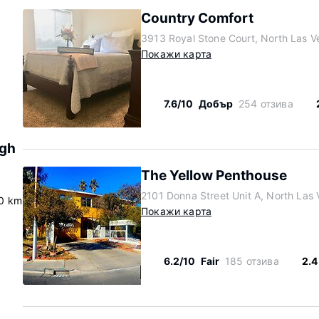
Country Comfort
3913 Royal Stone Court, North Las 
Покажи карта
7.6/10
Добър
254 отзива
igh
The Yellow Penthouse
2101 Donna Street Unit A, North La
.0 km
Покажи карта
6.2/10
Fair
185 отзива
2.4