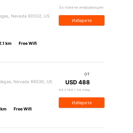
За повече информация:
Vegas, Nevada 90032, US
Изберете
2.1 km
Free Wifi
ОТ
s Vegas, Nevada 89030, US
USD 488
на стая / на нощ
Изберете
 km
Free Wifi