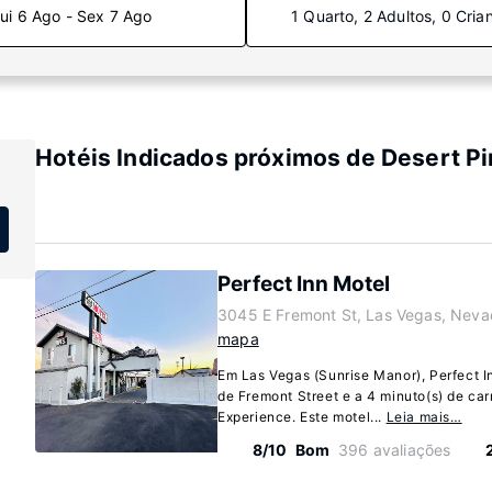
ui 6 Ago - Sex 7 Ago
1 Quarto, 2 Adultos, 0 Cria
Hotéis Indicados próximos de Desert Pi
Perfect Inn Motel
3045 E Fremont St, Las Vegas, Nev
mapa
Em Las Vegas (Sunrise Manor), Perfect I
de Fremont Street e a 4 minuto(s) de car
Experience. Este motel...
Leia mais…
8/10
Bom
396 avaliações