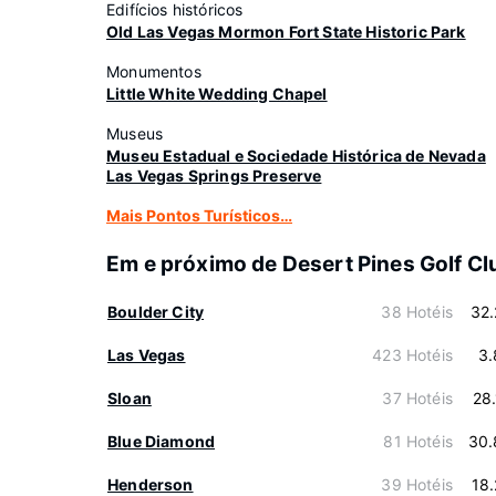
Edifícios históricos
Old Las Vegas Mormon Fort State Historic Park
Monumentos
Little White Wedding Chapel
Museus
Museu Estadual e Sociedade Histórica de Nevada
Las Vegas Springs Preserve
Mais Pontos Turísticos…
Em e próximo de Desert Pines Golf Cl
Boulder City
38 Hotéis
32
Las Vegas
423 Hotéis
3.
Sloan
37 Hotéis
28
Blue Diamond
81 Hotéis
30.
Henderson
39 Hotéis
18