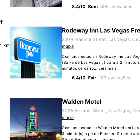
8.4/10
Bom
499 avaliações
f
Rodeway Inn Las Vegas Fre
2009 Fremont Street, Las Vegas, Ne
4 km
mapa
Com uma estadia nRodeway Inn Las Vega
(Baixa de Las Vegas), ficará a 2 minuto(s
minutos de carro...
Leia mais…
6.4/10
Fair
103 avaliações
Walden Motel
3085 Fremont Street, Las Vegas, N
mapa
Com uma estadia nWalden Motel em Las V
3 minuto(s) a pé de Fremont Street e a 
Street Experience...
Leia mais…