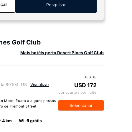
nças
Pesquisar
nes Golf Club
Mais hotéis perto Desert Pines Golf Club
DESDE
ada 89104, US
Visualizar
USD 172
por quarto / por noite
nn Motel ficará a alguns passos
Seleccionar
ro de Fremont Street
2.4 km
Wi-fi grátis