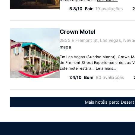
5.8/10
Fair
19 avaliações
2
Crown Motel
2855 E Fremont St, Las Vegas, Nev
mapa
Em Las Vegas (Sunrise Manor), Crown Mot
de Fremont Street Experience e de Las 
Este motel está a...
Leia mais…
7.4/10
Bom
80 avaliações
Mais hotéis perto Desert