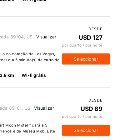
DESDE
evada 89104, US
Visualizar
USD 127
por quarto / por noite
-o no coração de Las Vegas,
Seleccionar
eet e a 5 minuto(s) de carro de
2.8 km
Wi-fi grátis
DESDE
vada 89101, US
Visualizar
USD 89
por quarto / por noite
rt Moon Motel ficará a 5
Seleccionar
erience e de Museu Mob. Este