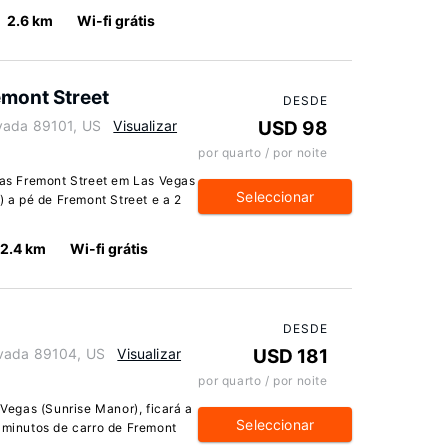
2.6 km
Wi-fi grátis
mont Street
DESDE
vada 89101, US
Visualizar
USD 98
por quarto / por noite
s Fremont Street em Las Vegas
Seleccionar
) a pé de Fremont Street e a 2
2.4 km
Wi-fi grátis
DESDE
evada 89104, US
Visualizar
USD 181
por quarto / por noite
egas (Sunrise Manor), ficará a
Seleccionar
4 minutos de carro de Fremont