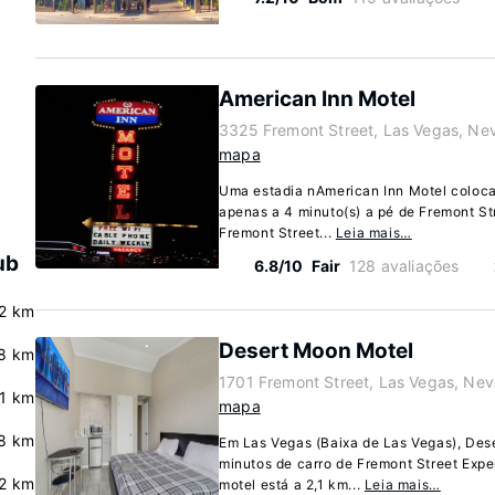
American Inn Motel
3325 Fremont Street, Las Vegas, N
mapa
Uma estadia nAmerican Inn Motel coloca
apenas a 4 minuto(s) a pé de Fremont Str
Fremont Street...
Leia mais…
ub
6.8/10
Fair
128 avaliações
.2 km
Desert Moon Motel
8 km
1701 Fremont Street, Las Vegas, Ne
.1 km
mapa
8 km
Em Las Vegas (Baixa de Las Vegas), Dese
minutos de carro de Fremont Street Exp
.2 km
motel está a 2,1 km...
Leia mais…