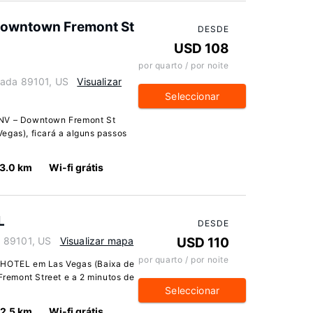
 Downtown Fremont St
DESDE
USD 108
por quarto / por noite
vada 89101, US
Visualizar
Seleccionar
 NV – Downtown Fremont St
egas), ficará a alguns passos
3.0 km
Wi-fi grátis
L
DESDE
 89101, US
Visualizar mapa
USD 110
por quarto / por noite
OTEL em Las Vegas (Baixa de
 Fremont Street e a 2 minutos de
Seleccionar
2.5 km
Wi-fi grátis