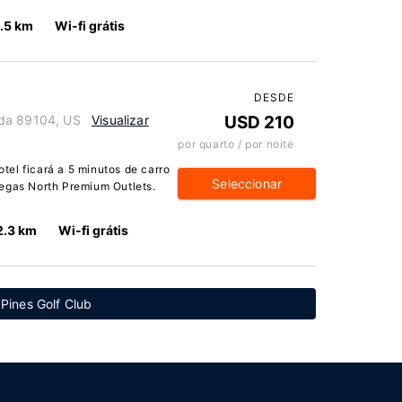
.5 km
Wi-fi grátis
DESDE
ada 89104, US
Visualizar
USD 210
por quarto / por noite
el ficará a 5 minutos de carro
Seleccionar
Vegas North Premium Outlets.
2.3 km
Wi-fi grátis
 Pines Golf Club