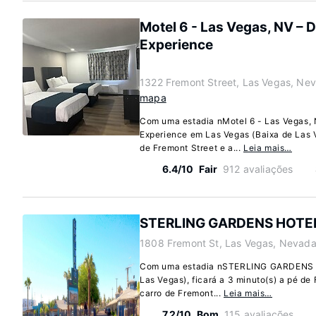
Motel 6 - Las Vegas, NV –
Experience
1322 Fremont Street, Las Vegas, Ne
mapa
Com uma estadia nMotel 6 - Las Vegas,
Experience em Las Vegas (Baixa de Las V
de Fremont Street e a...
Leia mais…
6.4/10
Fair
912 avaliações
STERLING GARDENS HOTE
1808 Fremont St, Las Vegas, Nevada
Com uma estadia nSTERLING GARDENS H
Las Vegas), ficará a 3 minuto(s) a pé de
carro de Fremont...
Leia mais…
7.2/10
Bom
115 avaliações