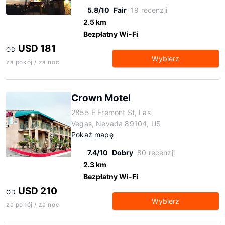
5.8/10
Fair
19 recenzji
2.5 km
Bezpłatny Wi-Fi
USD 181
OD
Wybierz
za pokój / za noc
Crown Motel
2855 E Fremont St, Las
Vegas, Nevada 89104, US
Pokaż mapę
7.4/10
Dobry
80 recenzji
2.3 km
Bezpłatny Wi-Fi
USD 210
OD
Wybierz
za pokój / za noc