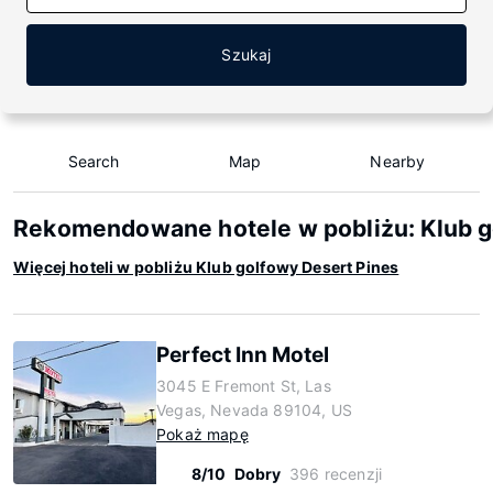
Szukaj
Search
Map
Nearby
Rekomendowane hotele w pobliżu: Klub g
Więcej hoteli w pobliżu Klub golfowy Desert Pines
Perfect Inn Motel
3045 E Fremont St, Las
Vegas, Nevada 89104, US
Pokaż mapę
8/10
Dobry
396 recenzji