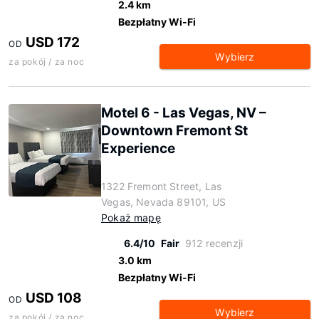
2.4 km
Bezpłatny Wi-Fi
USD 172
OD
Wybierz
za pokój / za noc
Motel 6 - Las Vegas, NV –
Downtown Fremont St
Experience
1322 Fremont Street, Las
Vegas, Nevada 89101, US
Pokaż mapę
6.4/10
Fair
912 recenzji
3.0 km
Bezpłatny Wi-Fi
USD 108
OD
Wybierz
za pokój / za noc