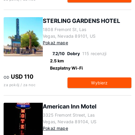
STERLING GARDENS HOTEL
1808 Fremont St, Las
Vegas, Nevada 89101, US
Pokaż mapę
7.2/10
Dobry
115 recenzji
2.5 km
Bezpłatny Wi-Fi
USD 110
OD
Wybierz
za pokój / za noc
American Inn Motel
3325 Fremont Street, Las
Vegas, Nevada 89104, US
Pokaż mapę