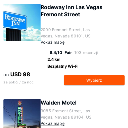
Rodeway Inn Las Vegas
Fremont Street
2009 Fremont Street, Las
Vegas, Nevada 89101, US
Pokaż mapę
6.4/10
Fair
103 recenzji
2.4 km
Bezpłatny Wi-Fi
USD 98
OD
Wybierz
za pokój / za noc
Walden Motel
3085 Fremont Street, Las
Vegas, Nevada 89104, US
Pokaż mapę