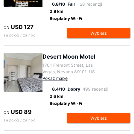
6.8/10
Fair
128 recenzji
2.8 km
Bezpłatny Wi-Fi
USD 127
OD
Wybierz
za pokój / za noc
Desert Moon Motel
1701 Fremont Street, Las
Vegas, Nevada 89101, US
Pokaż mapę
8.4/10
Dobry
499 recenzji
2.6 km
Bezpłatny Wi-Fi
USD 89
OD
Wybierz
za pokój / za noc