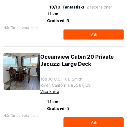
10/10
Fantastiskt
2 recensioner
1.1 km
Gratis wi-fi
Här får du veta mer:
Välj
Oceanview Cabin 20 Private
Jacuzzi Large Deck
16800 U.S. 101, Smith
River, California 95567, US
Visa karta
1.1 km
Gratis wi-fi
Här får du veta mer:
Välj