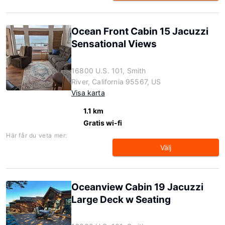
Ocean Front Cabin 15 Jacuzzi
Sensational Views
16800 U.S. 101, Smith
River, California 95567, US
Visa karta
1.1 km
Gratis wi-fi
Här får du veta mer:
Välj
Oceanview Cabin 19 Jacuzzi
Large Deck w Seating