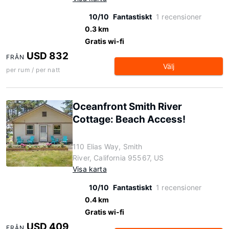
10/10
Fantastiskt
1 recensioner
0.3 km
Gratis wi-fi
USD 832
FRÅN
Välj
per rum / per natt
Oceanfront Smith River
Cottage: Beach Access!
110 Elias Way, Smith
River, California 95567, US
Visa karta
10/10
Fantastiskt
1 recensioner
0.4 km
Gratis wi-fi
USD 409
FRÅN