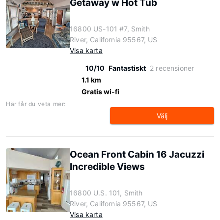
Getaway w Hot Tub
16800 US-101 #7, Smith
River, California 95567, US
Visa karta
10/10
Fantastiskt
2 recensioner
1.1 km
Gratis wi-fi
Här får du veta mer:
Välj
Ocean Front Cabin 16 Jacuzzi
Incredible Views
16800 U.S. 101, Smith
River, California 95567, US
Visa karta