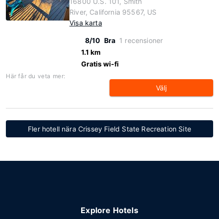
16800 U.S. 101, Smith
River, California 95567, US
Visa karta
8/10
Bra
1 recensioner
1.1 km
Gratis wi-fi
Här får du veta mer:
Välj
Fler hotell nära Crissey Field State Recreation Site
Explore Hotels