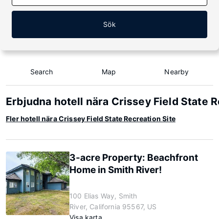
Sök
Search
Map
Nearby
Erbjudna hotell nära Crissey Field State R
Fler hotell nära Crissey Field State Recreation Site
3-acre Property: Beachfront
Home in Smith River!
100 Elias Way, Smith
River, California 95567, US
Visa karta