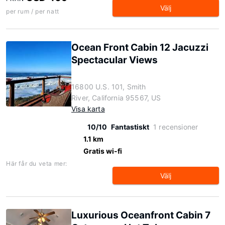
Välj
per rum / per natt
Ocean Front Cabin 12 Jacuzzi
Spectacular Views
16800 U.S. 101, Smith
River, California 95567, US
Visa karta
10/10
Fantastiskt
1 recensioner
1.1 km
Gratis wi-fi
Här får du veta mer:
Välj
Luxurious Oceanfront Cabin 7