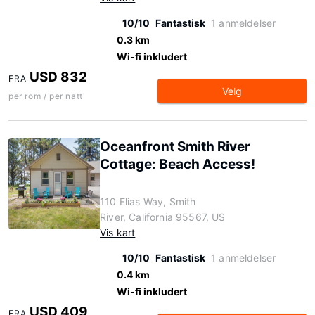
10/10
Fantastisk
1 anmeldelser
0.3 km
Wi-fi inkludert
USD 832
FRA
Velg
per rom / per natt
Oceanfront Smith River
Cottage: Beach Access!
110 Elias Way, Smith
River, California 95567, US
Vis kart
10/10
Fantastisk
1 anmeldelser
0.4 km
Wi-fi inkludert
USD 409
FRA