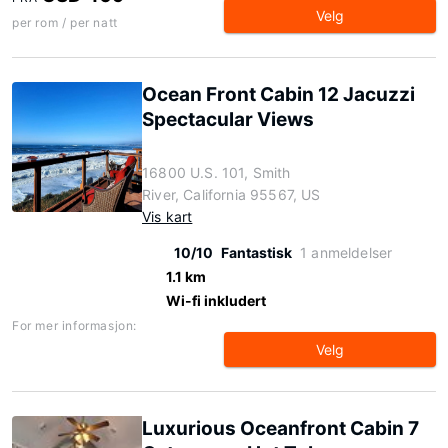
Velg
per rom / per natt
Ocean Front Cabin 12 Jacuzzi
Spectacular Views
16800 U.S. 101, Smith
River, California 95567, US
Vis kart
10/10
Fantastisk
1 anmeldelser
1.1 km
Wi-fi inkludert
For mer informasjon:
Velg
Luxurious Oceanfront Cabin 7