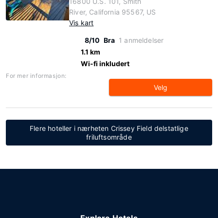
16800 U.S. 101, Smith
River, California 95567, US
Vis kart
8/10
Bra
1 anmeldelser
1.1 km
Wi-fi inkludert
For mer informasjon:
Velg
Flere hoteller i nærheten Crissey Field delstatlige
friluftsområde