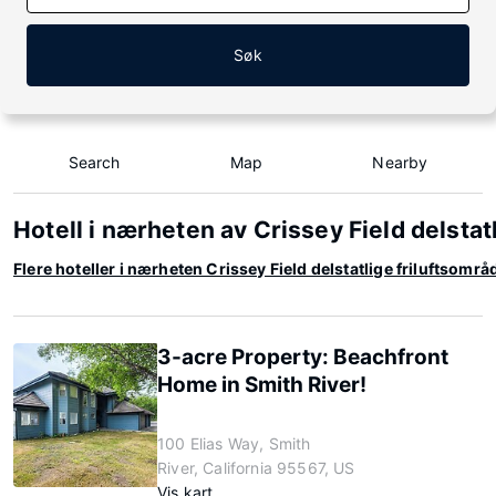
Søk
Search
Map
Nearby
Hotell i nærheten av Crissey Field delstat
Flere hoteller i nærheten Crissey Field delstatlige friluftsområ
3-acre Property: Beachfront
Home in Smith River!
100 Elias Way, Smith
River, California 95567, US
Vis kart