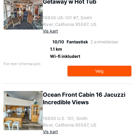
Getaway w Hot Tub
16800 US-101 #7, Smith
River, California 95567, US
Vis kart
10/10
Fantastisk
2 anmeldelser
1.1 km
Wi-fi inkludert
For mer informasjon:
Velg
Ocean Front Cabin 16 Jacuzzi
Incredible Views
16800 U.S. 101, Smith
River, California 95567, US
Vis kart