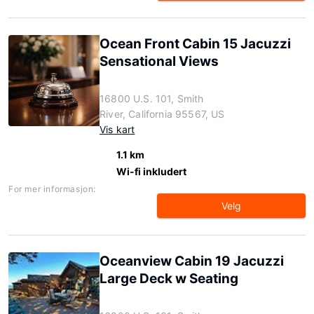
Ocean Front Cabin 15 Jacuzzi
Sensational Views
16800 U.S. 101, Smith
River, California 95567, US
Vis kart
1.1 km
Wi-fi inkludert
For mer informasjon:
Velg
Oceanview Cabin 19 Jacuzzi
Large Deck w Seating