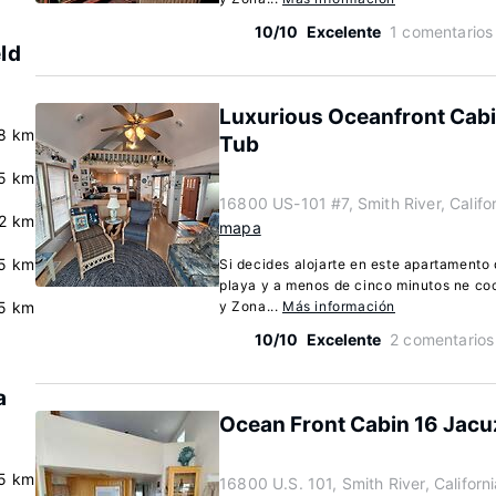
10/10
Excelente
1 comentarios
eld
Luxurious Oceanfront Cabi
8 km
Tub
5 km
16800 US-101 #7, Smith River, Califo
.2 km
mapa
5 km
Si decides alojarte en este apartamento 
playa y a menos de cinco minutos ne coc
5 km
y Zona...
Más información
10/10
Excelente
2 comentarios
a
Ocean Front Cabin 16 Jacuz
5 km
16800 U.S. 101, Smith River, Califor