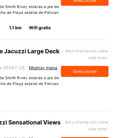
Seleccionar
de Smith River, estarás a pie de
he de Playa estatal de Pelican
1.1 km
Wifi gratis
e Jacuzzi Large Deck
Más información sobre
este hotel:
nia 95567, US
Mostrar mapa
Seleccionar
de Smith River, estarás a pie de
he de Playa estatal de Pelican
zzi Sensational Views
Más información sobre
este hotel: