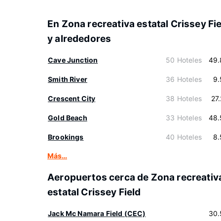
En Zona recreativa estatal Crissey Fi
y alrededores
Cave Junction
50 Hoteles
49.
Smith River
36 Hoteles
9.
Crescent City
38 Hoteles
27
Gold Beach
33 Hoteles
48.
Brookings
40 Hoteles
8.
Más…
Aeropuertos cerca de Zona recreativ
estatal Crissey Field
Jack Mc Namara Field (CEC)
30.