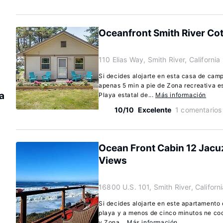
Oceanfront Smith River Co
110 Elias Way, Smith River, Californi
Si decides alojarte en esta casa de camp
apenas 5 min a pie de Zona recreativa es
a
Playa estatal de...
Más información
10/10
Excelente
1 comentarios
Ocean Front Cabin 12 Jacu
Views
16800 U.S. 101, Smith River, Califor
Si decides alojarte en este apartamento 
playa y a menos de cinco minutos ne coc
y Zona...
Más información