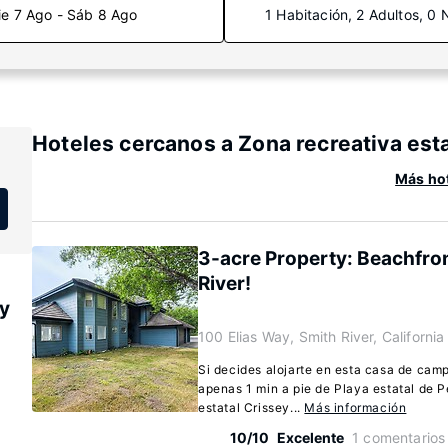
ie 7 Ago - Sáb 8 Ago
1 Habitación, 2 Adultos, 0 
Hoteles cercanos a Zona recreativa esta
Más hot
3-acre Property: Beachfro
River!
ey
100 Elias Way, Smith River, Californi
Si decides alojarte en esta casa de camp
apenas 1 min a pie de Playa estatal de P
estatal Crissey...
Más información
10/10
Excelente
1 comentarios