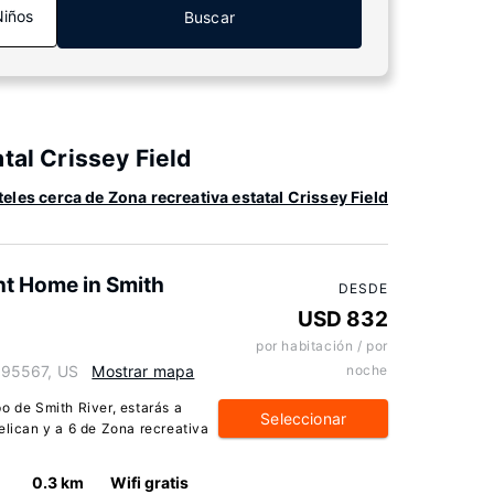
Niños
Buscar
tal Crissey Field
eles cerca de Zona recreativa estatal Crissey Field
nt Home in Smith
DESDE
USD 832
por habitación / por
a 95567, US
Mostrar mapa
noche
o de Smith River, estarás a
Seleccionar
elican y a 6 de Zona recreativa
0.3 km
Wifi gratis