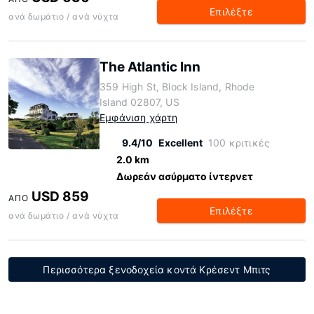
Επιλέξτε
ανά δωμάτιο / ανά νύχτα
The Atlantic Inn
359 High St, Block Island, Rhode
Island 02807, US
Εμφάνιση χάρτη
9.4/10
Excellent
100 κριτικές
2.0 km
Δωρεάν ασύρματο ίντερνετ
USD 859
ΑΠΌ
Επιλέξτε
ανά δωμάτιο / ανά νύχτα
Περισσότερα ξενοδοχεία κοντά Κρέσεντ Μπιτς