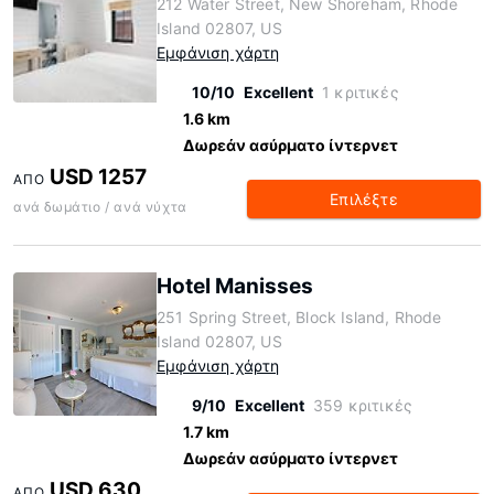
212 Water Street, New Shoreham, Rhode
Island 02807, US
Εμφάνιση χάρτη
10/10
Excellent
1 κριτικές
1.6 km
Δωρεάν ασύρματο ίντερνετ
USD 1257
ΑΠΌ
Επιλέξτε
ανά δωμάτιο / ανά νύχτα
Hotel Manisses
251 Spring Street, Block Island, Rhode
Island 02807, US
Εμφάνιση χάρτη
9/10
Excellent
359 κριτικές
1.7 km
Δωρεάν ασύρματο ίντερνετ
USD 630
ΑΠΌ