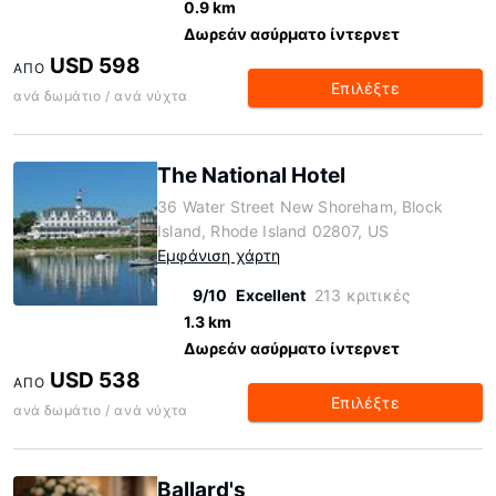
0.9 km
Δωρεάν ασύρματο ίντερνετ
USD 598
ΑΠΌ
Επιλέξτε
ανά δωμάτιο / ανά νύχτα
The National Hotel
36 Water Street New Shoreham, Block
Island, Rhode Island 02807, US
Εμφάνιση χάρτη
9/10
Excellent
213 κριτικές
1.3 km
Δωρεάν ασύρματο ίντερνετ
USD 538
ΑΠΌ
Επιλέξτε
ανά δωμάτιο / ανά νύχτα
Ballard's