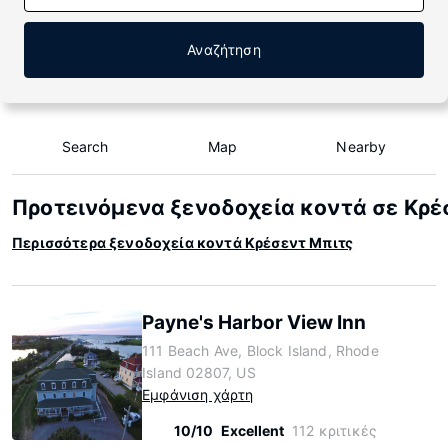
Αναζήτηση
Search
Map
Nearby
Προτεινόμενα ξενοδοχεία κοντά σε Κρέ
Περισσότερα ξενοδοχεία κοντά Κρέσεντ Μπιτς
Payne's Harbor View Inn
111 Beach Ave, Block Island, Rhode
Island 02807, US
Εμφάνιση χάρτη
10/10
Excellent
112 κριτικές