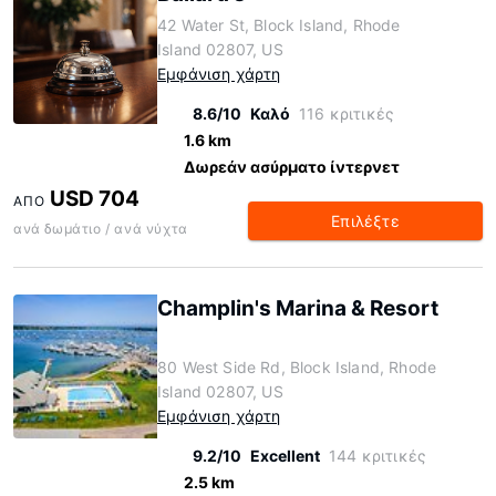
42 Water St, Block Island, Rhode
Island 02807, US
Εμφάνιση χάρτη
8.6/10
Καλό
116 κριτικές
1.6 km
Δωρεάν ασύρματο ίντερνετ
USD 704
ΑΠΌ
Επιλέξτε
ανά δωμάτιο / ανά νύχτα
Champlin's Marina & Resort
80 West Side Rd, Block Island, Rhode
Island 02807, US
Εμφάνιση χάρτη
9.2/10
Excellent
144 κριτικές
2.5 km