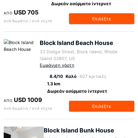
Δωρεάν ασύρματο ίντερνετ
USD 705
ΑΠΌ
Επιλέξτε
ανά δωμάτιο / ανά νύχτα
Block Island Beach House
32 Dodge Street, Block Island, Rhode
Island 02807, US
Εμφάνιση χάρτη
8.4/10
Καλό
407 κριτικές
1.3 km
Δωρεάν ασύρματο ίντερνετ
USD 1009
ΑΠΌ
Επιλέξτε
ανά δωμάτιο / ανά νύχτα
Block Island Bunk House