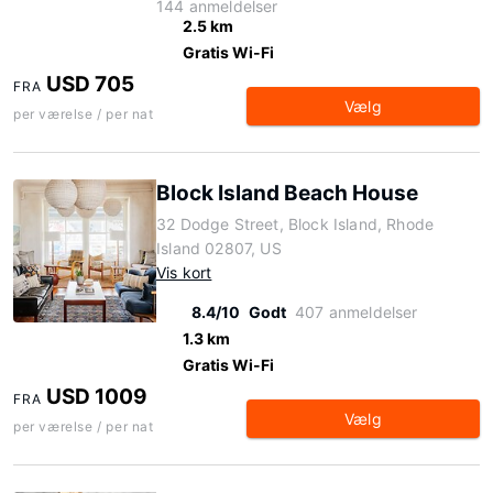
144 anmeldelser
2.5 km
Gratis Wi-Fi
USD 705
FRA
Vælg
per værelse / per nat
Block Island Beach House
32 Dodge Street, Block Island, Rhode
Island 02807, US
Vis kort
8.4/10
Godt
407 anmeldelser
1.3 km
Gratis Wi-Fi
USD 1009
FRA
Vælg
per værelse / per nat