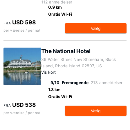
112 anmeldelser
0.9 km
Gratis Wi-Fi
USD 598
FRA
Vælg
per værelse / per nat
The National Hotel
36 Water Street New Shoreham, Block
Island, Rhode Island 02807, US
Vis kort
9/10
Fremragende
213 anmeldelser
1.3 km
Gratis Wi-Fi
USD 538
FRA
Vælg
per værelse / per nat