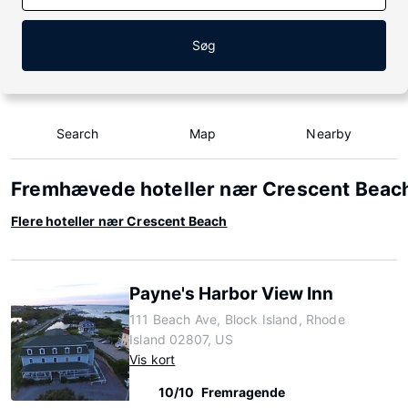
Søg
Search
Map
Nearby
Fremhævede hoteller nær Crescent Beac
Flere hoteller nær Crescent Beach
Payne's Harbor View Inn
111 Beach Ave, Block Island, Rhode
Island 02807, US
Vis kort
10/10
Fremragende