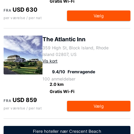
Gratis Wi-Fi
USD 630
FRA
Vælg
per værelse / per nat
The Atlantic Inn
359 High St, Block Island, Rhode
Island 02807, US
Vis kort
9.4/10
Fremragende
100 anmeldelser
2.0 km
Gratis Wi-Fi
USD 859
FRA
Vælg
per værelse / per nat
Flere hoteller nær Crescent Beach