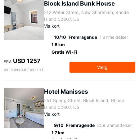
Block Island Bunk House
212 Water Street, New Shoreham, Rhode
Island 02807, US
Vis kort
10/10
Fremragende
1 anmeldelser
1.6 km
Gratis Wi-Fi
USD 1257
FRA
Vælg
per værelse / per nat
Hotel Manisses
251 Spring Street, Block Island, Rhode
Island 02807, US
Vis kort
9/10
Fremragende
359 anmeldelser
1.7 km