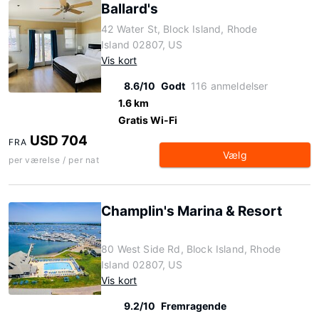
Ballard's
42 Water St, Block Island, Rhode
Island 02807, US
Vis kort
8.6/10
Godt
116 anmeldelser
1.6 km
Gratis Wi-Fi
USD 704
FRA
Vælg
per værelse / per nat
Champlin's Marina & Resort
80 West Side Rd, Block Island, Rhode
Island 02807, US
Vis kort
9.2/10
Fremragende