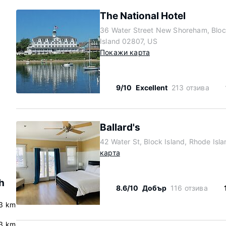
The National Hotel
36 Water Street New Shoreham, Bloc
Island 02807, US
Покажи карта
9/10
Excellent
213 отзива
Ballard's
42 Water St, Block Island, Rhode Isl
карта
h
8.6/10
Добър
116 отзива
3 km
.3 km