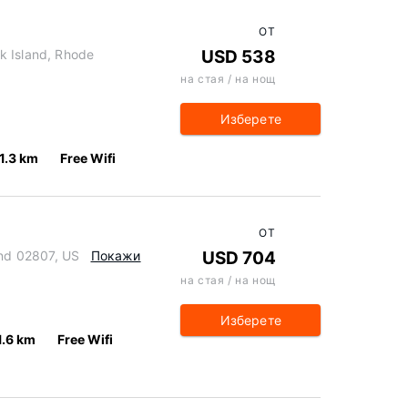
ОТ
k Island, Rhode
USD 538
на стая / на нощ
Изберете
1.3 km
Free Wifi
ОТ
and 02807, US
Покажи
USD 704
на стая / на нощ
Изберете
1.6 km
Free Wifi