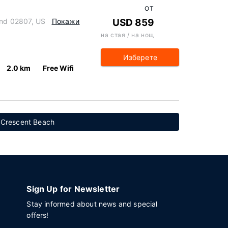
ОТ
and 02807, US
Покажи
USD 859
на стая / на нощ
Изберете
2.0 km
Free Wifi
 Crescent Beach
Sign Up for Newsletter
Stay informed about news and special
offers!