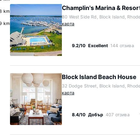
Champlin's Marina & Resor
8 km
80 West Side Rd, Block Island, Rhod
9 km
карта
9.2/10
Excellent
144 отзива
Block Island Beach House
32 Dodge Street, Block Island, Rhod
карта
8.4/10
Добър
407 отзива