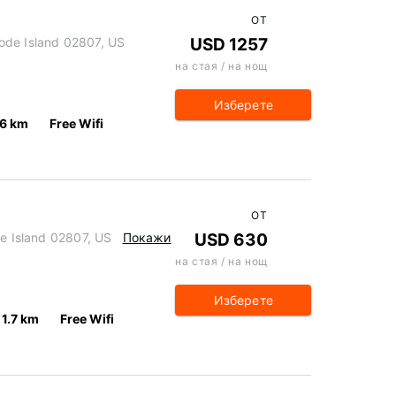
ОТ
ode Island 02807, US
USD 1257
на стая / на нощ
Изберете
.6 km
Free Wifi
ОТ
de Island 02807, US
Покажи
USD 630
на стая / на нощ
Изберете
1.7 km
Free Wifi