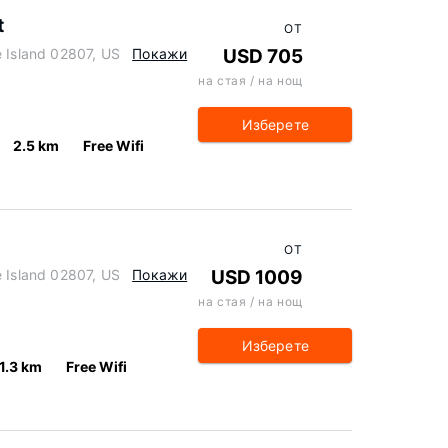
t
ОТ
e Island 02807, US
Покажи
USD 705
на стая / на нощ
Изберете
2.5 km
Free Wifi
ОТ
e Island 02807, US
Покажи
USD 1009
на стая / на нощ
Изберете
1.3 km
Free Wifi