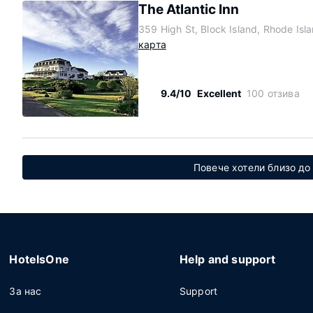
The Atlantic Inn
359 High St, Block Island, Rhode Isl
карта
9.4/10
Excellent
100 отзива
Повече хотели близо до
HotelsOne
Help and support
За нас
Support