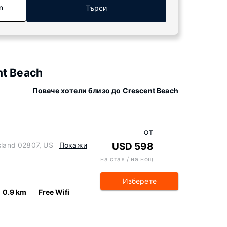
n
Търси
nt Beach
Повече хотели близо до Crescent Beach
ОТ
Island 02807, US
Покажи
USD 598
на стая / на нощ
Изберете
0.9 km
Free Wifi