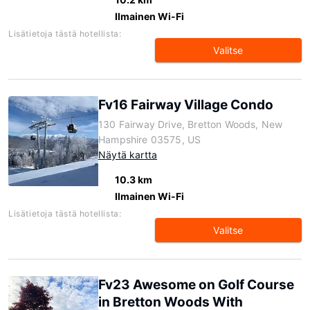
Ilmainen Wi-Fi
Lisätietoja tästä hotellista:
Valitse
Fv16 Fairway Village Condo
130 Fairway Drive, Bretton Woods, New
Hampshire 03575, US
Näytä kartta
10.3 km
Ilmainen Wi-Fi
Lisätietoja tästä hotellista:
Valitse
Fv23 Awesome on Golf Course
in Bretton Woods With