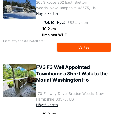
2653 Route 302 East, Bretton
Woods, New Hampshire 03575, US
Näytä kartta
7.4/10
Hyvä
882 arvioon
10.2 km
Ilmainen Wi-Fi
Lisätietoja tästä hotellista:
Valitse
FV3 F3 Well Appointed
Townhome a Short Walk to the
Mount Washington Ho
170 Fairway Drive, Bretton Woods, New
Hampshire 03575, US
Näytä kartta
10.2 km