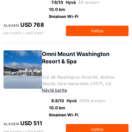
7.6/10
Hyvä
49 arvioon
10.0 km
Ilmainen Wi-Fi
USD 768
ALKAEN
Valitse
per huone / yötä kohti
Omni Mount Washington
Resort & Spa
310 Mt Washington Hotel Rd, Bretton
Woods, New Hampshire 03575, US
Näytä kartta
8.8/10
Hyvä
1008 arvioon
10.0 km
Ilmainen Wi-Fi
USD 511
ALKAEN
Valitse
per huone / yötä kohti