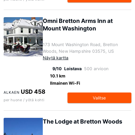
Omni Bretton Arms Inn at
Mount Washington
173 Mount Washington Road, Bretton
Woods, New Hampshire 03575, US
Näytä kartta
9/10
Loistava
500 arvioon
10.1 km
Ilmainen Wi-Fi
USD 458
ALKAEN
Valitse
per huone / yötä kohti
The Lodge at Bretton Woods