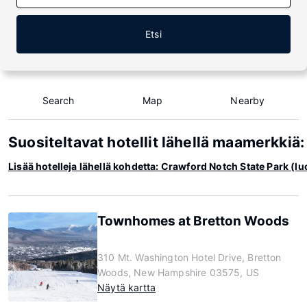
Etsi
Search
Map
Nearby
Suositeltavat hotellit lähellä maamerkkiä
Lisää hotelleja lähellä kohdetta: Crawford Notch State Park (
Townhomes at Bretton Woods
310 Mt. Washington Hotel Drive, Bretton
Woods, New Hampshire 03575, US
Näytä kartta