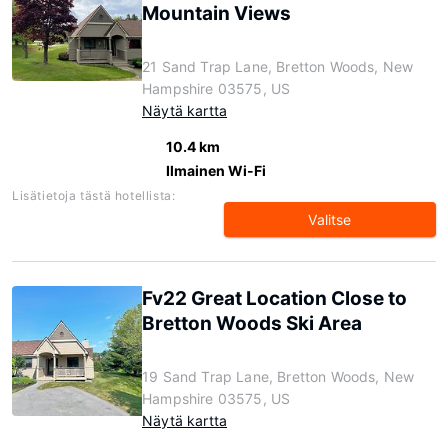
Mountain Views
21 Sand Trap Lane, Bretton Woods, New
Hampshire 03575, US
Näytä kartta
10.4 km
Ilmainen Wi-Fi
Lisätietoja tästä hotellista:
Valitse
Fv22 Great Location Close to
Bretton Woods Ski Area
19 Sand Trap Lane, Bretton Woods, New
Hampshire 03575, US
Näytä kartta