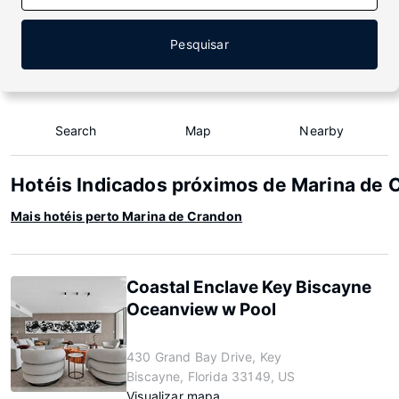
Pesquisar
Search
Map
Nearby
Hotéis Indicados próximos de Marina de 
Mais hotéis perto Marina de Crandon
Coastal Enclave Key Biscayne
Oceanview w Pool
430 Grand Bay Drive, Key
Biscayne, Florida 33149, US
Visualizar mapa