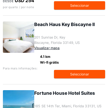
USD 254
DESDE
Seleccionar
por quarto / por noite
Beach Haus Key Biscayne II
201 Sunrise Dr, Key
Biscayne, Florida 33149, US
Visualizar mapa
4.1 km
Wi-fi grátis
Para mais informações:
Seleccionar
Fortune House Hotel Suites
185 SE 14th Ter, Miami, Florida 33131, US