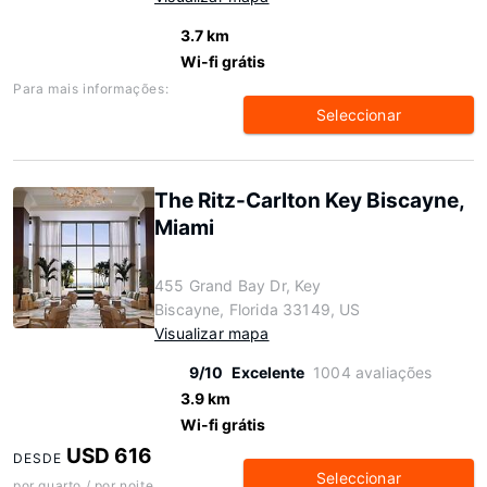
3.7 km
Wi-fi grátis
Para mais informações:
Seleccionar
The Ritz-Carlton Key Biscayne,
Miami
455 Grand Bay Dr, Key
Biscayne, Florida 33149, US
Visualizar mapa
9/10
Excelente
1004 avaliações
3.9 km
Wi-fi grátis
USD 616
DESDE
Seleccionar
por quarto / por noite