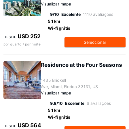
Visualizar mapa
9/10
Excelente
1110 avaliações
5.1 km
Wi-fi grátis
USD 252
DESDE
Seleccionar
por quarto / por noite
Residence at the Four Seasons
1435 Brickell
Ave, Miami, Florida 33131, US
Visualizar mapa
9.8/10
Excelente
6 avaliações
5.1 km
Wi-fi grátis
USD 564
DESDE