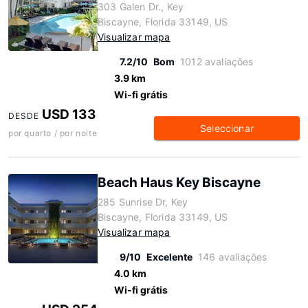
303 Galen Dr., Key
Biscayne, Florida 33149, US
Visualizar mapa
7.2/10
Bom
1012 avaliações
3.9 km
Wi-fi grátis
USD 133
DESDE
Seleccionar
por quarto / por noite
Beach Haus Key Biscayne
285 Sunrise Dr, Key
Biscayne, Florida 33149, US
Visualizar mapa
9/10
Excelente
146 avaliações
4.0 km
Wi-fi grátis