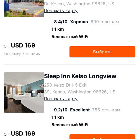
Dr, Келсо, Washington 98626, US
Показать карту
8.4/10
Хорошо
609 отзывам
1.1 km
Бесплатный WiFi
USD 169
ОТ
Выбрать
за номер / за ночь
Sleep Inn Kelso Longview
250 Kelso Dr I-5 Exit
39, Келсо, Washington 98626, US
Показать карту
9.2/10
Excellent
755 отзывам
1.1 km
Бесплатный WiFi
USD 169
ОТ