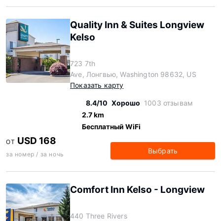
Quality Inn & Suites Longview
Kelso
723 7th
Ave, Лонгвью, Washington 98632, US
Показать карту
8.4/10
Хорошо
1003 отзывам
2.7 km
Бесплатный WiFi
USD 168
ОТ
Выбрать
за номер / за ночь
Comfort Inn Kelso - Longview
440 Three Rivers