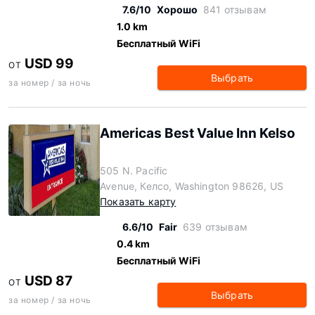
7.6/10
Хорошо
841 отзывам
1.0 km
Бесплатный WiFi
USD 99
ОТ
Выбрать
за номер / за ночь
Americas Best Value Inn Kelso
505 N. Pacific
Avenue, Келсо, Washington 98626, US
Показать карту
6.6/10
Fair
639 отзывам
0.4 km
Бесплатный WiFi
USD 87
ОТ
Выбрать
за номер / за ночь