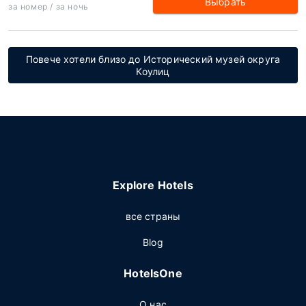
Выбрать
за номер / за ночь
Повече хотели близо до Исторический музей округа
Коулиц
Explore Hotels
все страны
Blog
HotelsOne
О нас