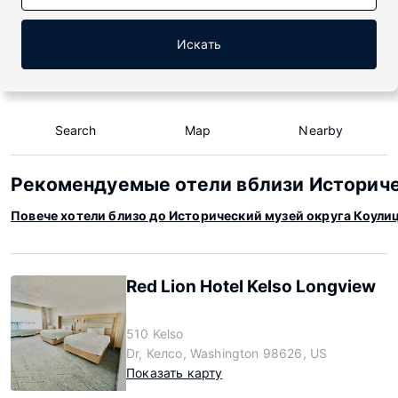
Искать
Search
Map
Nearby
Рекомендуемые отели вблизи Историче
Повече хотели близо до Исторический музей округа Коули
Red Lion Hotel Kelso Longview
510 Kelso
Dr, Келсо, Washington 98626, US
Показать карту