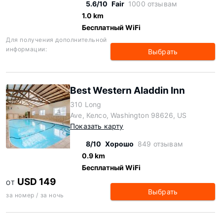
5.6/10
Fair
1000 отзывам
1.0 km
Бесплатный WiFi
Для получения дополнительной
информации:
Выбрать
Best Western Aladdin Inn
310 Long
Ave, Келсо, Washington 98626, US
Показать карту
8/10
Хорошо
849 отзывам
0.9 km
Бесплатный WiFi
USD 149
ОТ
Выбрать
за номер / за ночь