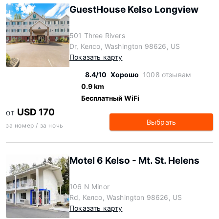
GuestHouse Kelso Longview
501 Three Rivers
Dr, Келсо, Washington 98626, US
Показать карту
8.4/10
Хорошо
1008 отзывам
0.9 km
Бесплатный WiFi
USD 170
ОТ
Выбрать
за номер / за ночь
Motel 6 Kelso - Mt. St. Helens
106 N Minor
Rd, Келсо, Washington 98626, US
Показать карту