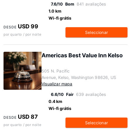
7.6/10
Bom
841 avaliações
1.0 km
Wi-fi grátis
USD 99
DESDE
Seleccionar
por quarto / por noite
Americas Best Value Inn Kelso
505 N. Pacific
Avenue, Kelso, Washington 98626, US
Visualizar mapa
6.6/10
Fair
639 avaliações
0.4 km
Wi-fi grátis
USD 87
DESDE
Seleccionar
por quarto / por noite