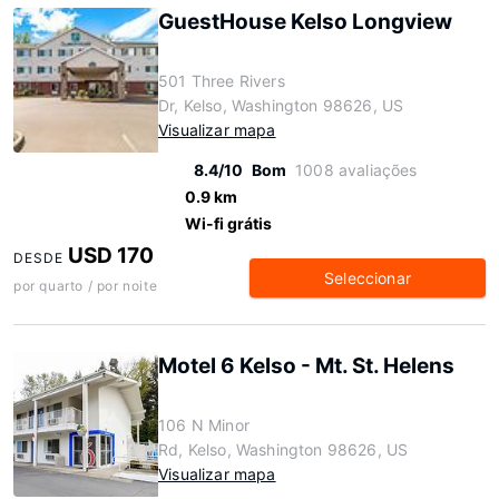
GuestHouse Kelso Longview
501 Three Rivers
Dr, Kelso, Washington 98626, US
Visualizar mapa
8.4/10
Bom
1008 avaliações
0.9 km
Wi-fi grátis
USD 170
DESDE
Seleccionar
por quarto / por noite
Motel 6 Kelso - Mt. St. Helens
106 N Minor
Rd, Kelso, Washington 98626, US
Visualizar mapa