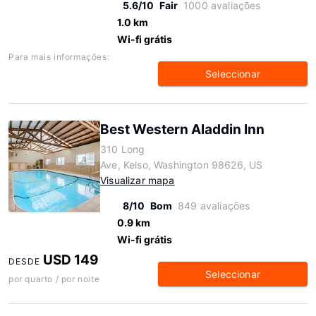
5.6/10
Fair
1000 avaliações
1.0 km
Wi-fi grátis
Para mais informações:
Seleccionar
Best Western Aladdin Inn
310 Long
Ave, Kelso, Washington 98626, US
Visualizar mapa
8/10
Bom
849 avaliações
0.9 km
Wi-fi grátis
USD 149
DESDE
Seleccionar
por quarto / por noite