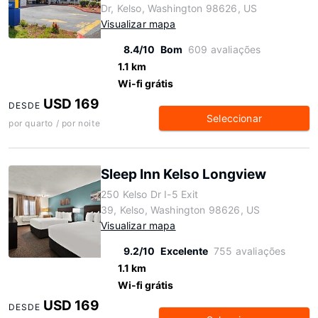
Dr, Kelso, Washington 98626, US
Visualizar mapa
8.4/10
Bom
609 avaliações
1.1 km
Wi-fi grátis
USD 169
DESDE
Seleccionar
por quarto / por noite
Sleep Inn Kelso Longview
250 Kelso Dr I-5 Exit
39, Kelso, Washington 98626, US
Visualizar mapa
9.2/10
Excelente
755 avaliações
1.1 km
Wi-fi grátis
USD 169
DESDE