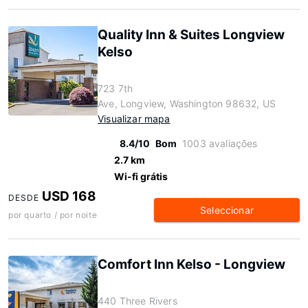
Quality Inn & Suites Longview
Kelso
723 7th
Ave, Longview, Washington 98632, US
Visualizar mapa
8.4/10
Bom
1003 avaliações
2.7 km
Wi-fi grátis
USD 168
DESDE
Seleccionar
por quarto / por noite
Comfort Inn Kelso - Longview
440 Three Rivers