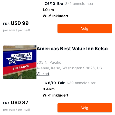
7.6/10
Bra
841 anmeldelser
1.0 km
Wi-fi inkludert
USD 99
FRA
Velg
per rom / per natt
Americas Best Value Inn Kelso
505 N. Pacific
Avenue, Kelso, Washington 98626, US
Vis kart
6.6/10
Fair
639 anmeldelser
0.4 km
Wi-fi inkludert
USD 87
FRA
Velg
per rom / per natt