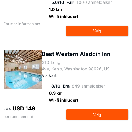
5.6/10
Fair
1000 anmeldelser
1.0 km
Wi-fi inkludert
For mer informasjon:
Velg
Best Western Aladdin Inn
310 Long
Ave, Kelso, Washington 98626, US
Vis kart
8/10
Bra
849 anmeldelser
0.9 km
Wi-fi inkludert
USD 149
FRA
Velg
per rom / per natt