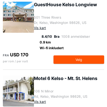
GuestHouse Kelso Longview
501 Three Rivers
Dr, Kelso, Washington 98626, US
Vis kart
8.4/10
Bra
1008 anmeldelser
0.9 km
Wi-fi inkludert
USD 170
FRA
Velg
per rom / per natt
Motel 6 Kelso - Mt. St. Helens
106 N Minor
Rd, Kelso, Washington 98626, US
Vis kart