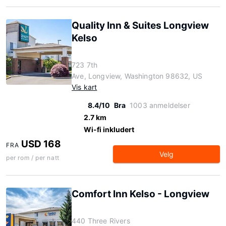
Quality Inn & Suites Longview
Kelso
723 7th
Ave, Longview, Washington 98632, US
Vis kart
8.4/10
Bra
1003 anmeldelser
2.7 km
Wi-fi inkludert
USD 168
FRA
Velg
per rom / per natt
Comfort Inn Kelso - Longview
440 Three Rivers