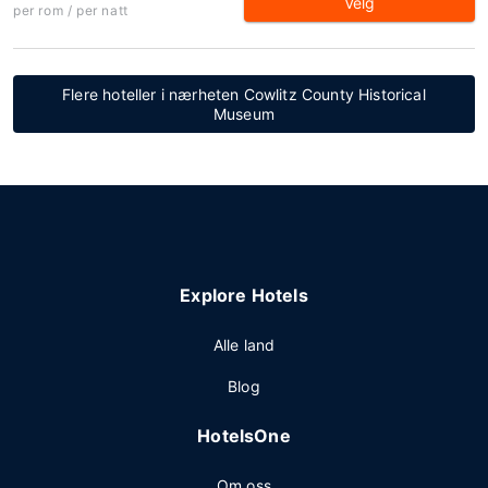
Velg
per rom / per natt
Flere hoteller i nærheten Cowlitz County Historical
Museum
Explore Hotels
Alle land
Blog
HotelsOne
Om oss