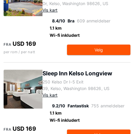
Dr, Kelso, Washington 98626, US
Vis kart
8.4/10
Bra
609 anmeldelser
1.1 km
Wi-fi inkludert
USD 169
FRA
Velg
per rom / per natt
Sleep Inn Kelso Longview
250 Kelso Dr I-5 Exit
39, Kelso, Washington 98626, US
Vis kart
9.2/10
Fantastisk
755 anmeldelser
1.1 km
Wi-fi inkludert
USD 169
FRA