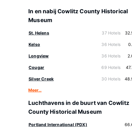
In en nabij Cowlitz County Historical
Museum
St. Helens
37 Hotels
32.
Kelso
36 Hotels
0
Longview
36 Hotels
2
Cougar
69 Hotels
47
Silver Creek
30 Hotels
48.
Meer…
Luchthavens in de buurt van Cowlitz
County Historical Museum
Portland International (PDX)
66.