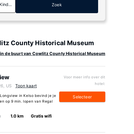
 Kinderen
Zoek
litz County Historical Museum
 in de buurt van Cowlitz County Historical Museum
view
Voor meer info over dit
hotel:
26, US
Toon kaart
 Longview in Kelso bevind je je
Selecteer
en op 9 min. lopen van Regal
n
1.0 km
Gratis wifi