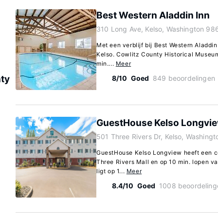
Best Western Aladdin Inn
310 Long Ave, Kelso, Washington 98
Met een verblijf bij Best Western Aladdin 
Kelso. Cowlitz County Historical Museum
min....
Meer
ty
8/10
Goed
849 beoordelingen
GuestHouse Kelso Longvi
501 Three Rivers Dr, Kelso, Washing
GuestHouse Kelso Longview heeft een cent
Three Rivers Mall en op 10 min. lopen va
ligt op 1...
Meer
8.4/10
Goed
1008 beoordeling