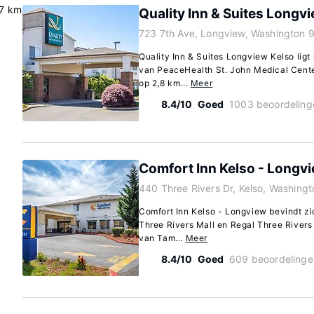
.7 km
Quality Inn & Suites Longv
723 7th Ave, Longview, Washington 
Quality Inn & Suites Longview Kelso ligt 
van PeaceHealth St. John Medical Center 
op 2,8 km...
Meer
8.4/10
Goed
1003 beoordeling
Comfort Inn Kelso - Longv
440 Three Rivers Dr, Kelso, Washing
Comfort Inn Kelso - Longview bevindt zich
Three Rivers Mall en Regal Three Rivers M
van Tam...
Meer
8.4/10
Goed
609 beoordelinge