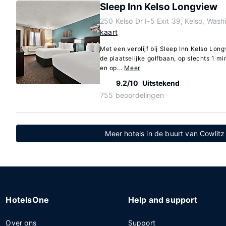
Sleep Inn Kelso Longview
250 Kelso Dr I-5 Exit 39, Kelso, Was
kaart
Met een verblijf bij Sleep Inn Kelso Long
de plaatselijke golfbaan, op slechts 1 m
en op...
Meer
9.2/10
Uitstekend
755 beoordelingen
Meer hotels in de buurt van Cowlit
HotelsOne
Help and support
Over ons
Support