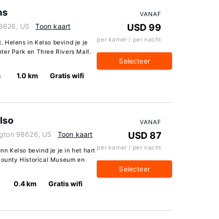
ns
VANAF
98626, US
Toon kaart
USD 99
per kamer / per nacht
t. Helens in Kelso bevind je je
ter Park en Three Rivers Mall.
Selecteer
n
1.0 km
Gratis wifi
lso
VANAF
ngton 98626, US
Toon kaart
USD 87
per kamer / per nacht
nn Kelso bevind je je in het hart
 County Historical Museum en
Selecteer
0.4 km
Gratis wifi