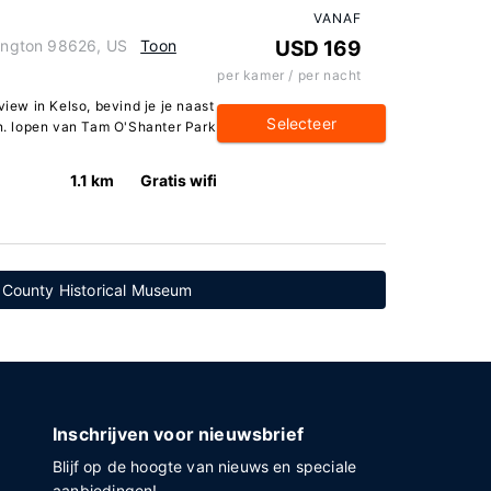
VANAF
hington 98626, US
Toon
USD 169
per kamer / per nacht
view in Kelso, bevind je je naast
Selecteer
in. lopen van Tam O'Shanter Park
1.1 km
Gratis wifi
z County Historical Museum
Inschrijven voor nieuwsbrief
Blijf op de hoogte van nieuws en speciale
aanbiedingen!