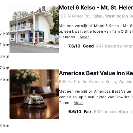
Motel 6 Kelso - Mt. St. Hele
106 N Minor Rd, Kelso, Washington 
Met een verblijf bij Motel 6 Kelso - Mt. S
op een kwartiertje lopen van Tam O'Shan
5 km
Dit motel...
Meer
.1 km
7.6/10
Goed
841 beoordelinge
.0 km
.7 km
Americas Best Value Inn Ke
9 km
505 N. Pacific Avenue, Kelso, Washi
Met een verblijf bij Americas Best Value I
van Kelso, op 5 min. rijden van Cowlitz
Three...
Meer
6.6/10
Fair
639 beoordelingen
6 km