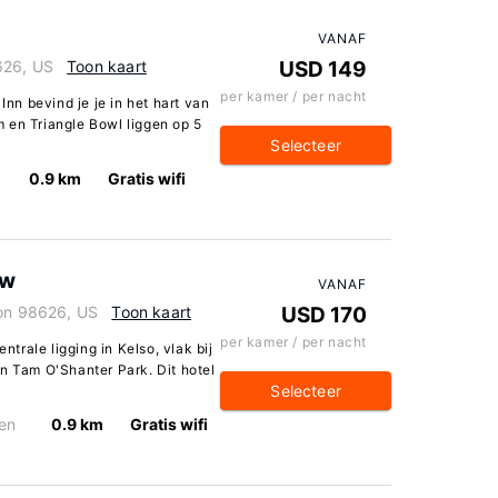
VANAF
626, US
Toon kaart
USD 149
per kamer / per nacht
Inn bevind je je in het hart van
 en Triangle Bowl liggen op 5
Selecteer
0.9 km
Gratis wifi
ew
VANAF
ton 98626, US
Toon kaart
USD 170
per kamer / per nacht
rale ligging in Kelso, vlak bij
n Tam O'Shanter Park. Dit hotel
Selecteer
en
0.9 km
Gratis wifi