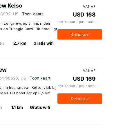
iew Kelso
VANAF
98632, US
Toon kaart
USD 168
per kamer / per nacht
in Longview, op 5 min. rijden
en Triangle Bowl. Dit hotel ligt
Selecteer
en
2.7 km
Gratis wifi
iew
VANAF
ton 98626, US
Toon kaart
USD 169
per kamer / per nacht
 in het hart van Kelso, vlak bij
all. Dit hotel ligt op 0,5 km
Selecteer
n
1.1 km
Gratis wifi