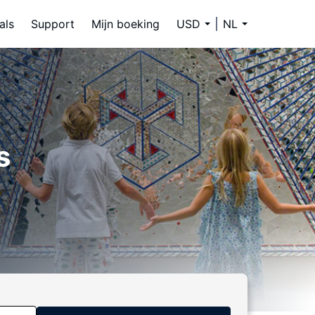
als
Support
Mijn boeking
USD
NL
s