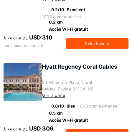
9.2/10
Excellent
1002 commentaires
0.2 km
Accès Wi-Fi gratuit
USD 310
À PARTIR DE
Sélectionner
par chambre / par nuit
Hyatt Regency Coral Gables
50 Alhambra Plaza, Coral
Gables, Florida 33134, US
Voir la carte
8.8/10
Bien
1000 commentaires
0.5 km
Accès Wi-Fi gratuit
USD 306
À PARTIR DE