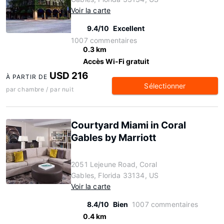
Voir la carte
9.4/10
Excellent
1007 commentaires
0.3 km
Accès Wi-Fi gratuit
USD 216
À PARTIR DE
Sélectionner
par chambre / par nuit
Courtyard Miami in Coral
Gables by Marriott
2051 Lejeune Road, Coral
Gables, Florida 33134, US
Voir la carte
8.4/10
Bien
1007 commentaires
0.4 km