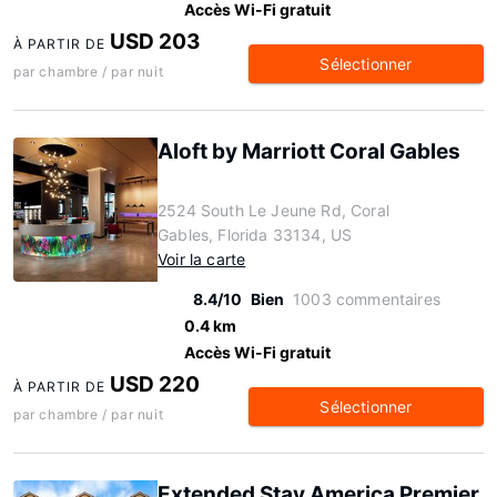
Accès Wi-Fi gratuit
USD 203
À PARTIR DE
Sélectionner
par chambre / par nuit
Aloft by Marriott Coral Gables
2524 South Le Jeune Rd, Coral
Gables, Florida 33134, US
Voir la carte
8.4/10
Bien
1003 commentaires
0.4 km
Accès Wi-Fi gratuit
USD 220
À PARTIR DE
Sélectionner
par chambre / par nuit
Extended Stay America Premier