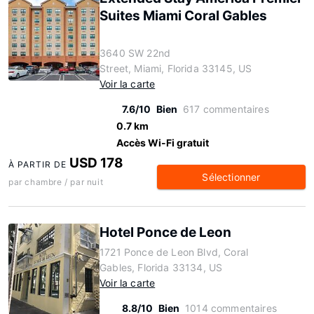
Suites Miami Coral Gables
3640 SW 22nd
Street, Miami, Florida 33145, US
Voir la carte
7.6/10
Bien
617 commentaires
0.7 km
Accès Wi-Fi gratuit
USD 178
À PARTIR DE
Sélectionner
par chambre / par nuit
Hotel Ponce de Leon
1721 Ponce de Leon Blvd, Coral
Gables, Florida 33134, US
Voir la carte
8.8/10
Bien
1014 commentaires