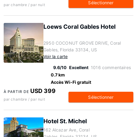
Sélectionner
par chambre / par nuit
Loews Coral Gables Hotel
2950 COCONUT GROVE DRIVE, Coral
Gables, Florida 33134, US
Voir la carte
9.6/10
Excellent
1016 commentaires
0.7 km
Accès Wi-Fi gratuit
USD 399
À PARTIR DE
Sélectionner
par chambre / par nuit
Hotel St. Michel
162 Alcazar Ave, Coral
Gables, Florida 33134, US