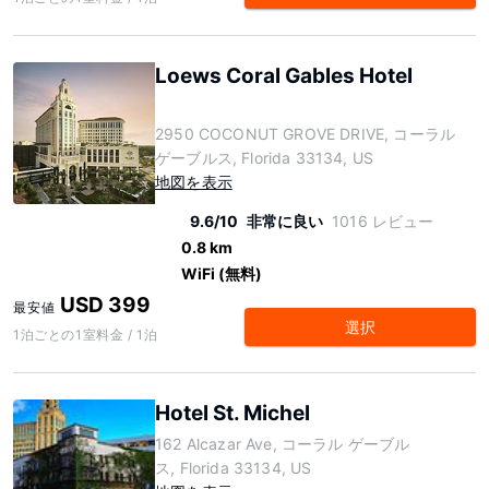
Loews Coral Gables Hotel
2950 COCONUT GROVE DRIVE, コーラル
ゲーブルス, Florida 33134, US
地図を表示
9.6/10
非常に良い
1016 レビュー
0.8 km
WiFi (無料)
USD 399
最安値
選択
1泊ごとの1室料金 / 1泊
Hotel St. Michel
162 Alcazar Ave, コーラル ゲーブル
ス, Florida 33134, US