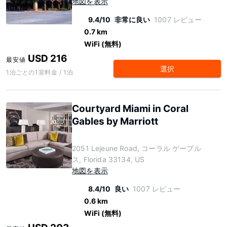
地図を表示
9.4/10
非常に良い
1007 レビュー
0.7 km
WiFi (無料)
USD 216
最安値
選択
1泊ごとの1室料金 / 1泊
Courtyard Miami in Coral
Gables by Marriott
2051 Lejeune Road, コーラル ゲーブル
ス, Florida 33134, US
地図を表示
8.4/10
良い
1007 レビュー
0.6 km
WiFi (無料)