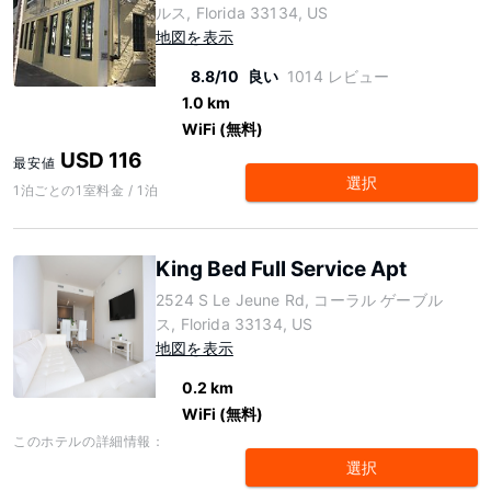
ルス, Florida 33134, US
地図を表示
8.8/10
良い
1014 レビュー
1.0 km
WiFi (無料)
USD 116
最安値
選択
1泊ごとの1室料金 / 1泊
King Bed Full Service Apt
2524 S Le Jeune Rd, コーラル ゲーブル
ス, Florida 33134, US
地図を表示
0.2 km
WiFi (無料)
このホテルの詳細情報：
選択