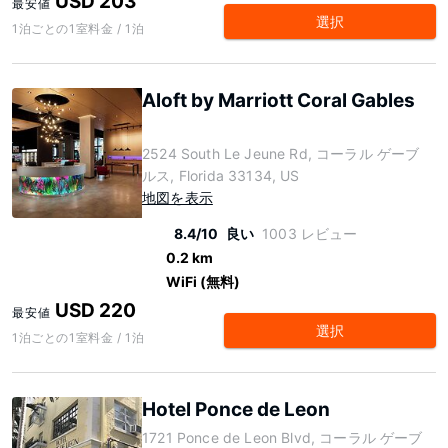
USD 203
最安値
選択
1泊ごとの1室料金 / 1泊
Aloft by Marriott Coral Gables
2524 South Le Jeune Rd, コーラル ゲーブ
ルス, Florida 33134, US
地図を表示
8.4/10
良い
1003 レビュー
0.2 km
WiFi (無料)
USD 220
最安値
選択
1泊ごとの1室料金 / 1泊
Hotel Ponce de Leon
1721 Ponce de Leon Blvd, コーラル ゲーブ