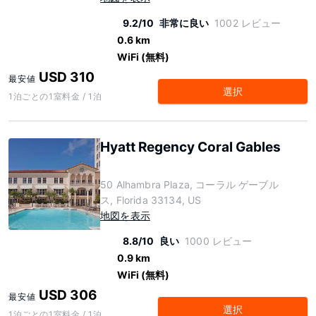
9.2/10
非常に良い
1002 レビュー
0.6 km
WiFi (無料)
USD 310
最安値
選択
1泊ごとの1室料金 / 1泊
Hyatt Regency Coral Gables
50 Alhambra Plaza, コーラル ゲーブル
ス, Florida 33134, US
地図を表示
8.8/10
良い
1000 レビュー
0.9 km
WiFi (無料)
USD 306
最安値
選択
1泊ごとの1室料金 / 1泊