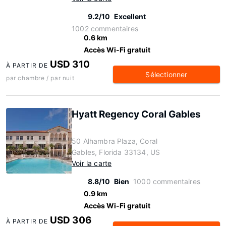
9.2/10
Excellent
1002 commentaires
0.6 km
Accès Wi-Fi gratuit
USD 310
À PARTIR DE
Sélectionner
par chambre / par nuit
Hyatt Regency Coral Gables
50 Alhambra Plaza, Coral
Gables, Florida 33134, US
Voir la carte
8.8/10
Bien
1000 commentaires
0.9 km
Accès Wi-Fi gratuit
USD 306
À PARTIR DE