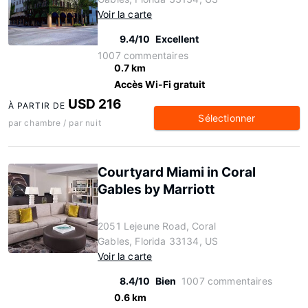
Voir la carte
9.4/10
Excellent
1007 commentaires
0.7 km
Accès Wi-Fi gratuit
USD 216
À PARTIR DE
Sélectionner
par chambre / par nuit
Courtyard Miami in Coral
Gables by Marriott
2051 Lejeune Road, Coral
Gables, Florida 33134, US
Voir la carte
8.4/10
Bien
1007 commentaires
0.6 km