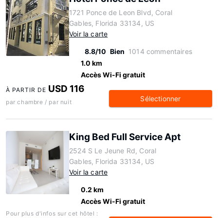
1721 Ponce de Leon Blvd, Coral
Gables, Florida 33134, US
Voir la carte
8.8/10
Bien
1014 commentaires
1.0 km
Accès Wi-Fi gratuit
USD 116
À PARTIR DE
Sélectionner
par chambre / par nuit
King Bed Full Service Apt
2524 S Le Jeune Rd, Coral
Gables, Florida 33134, US
Voir la carte
0.2 km
Accès Wi-Fi gratuit
Pour plus d'infos sur cet hôtel :