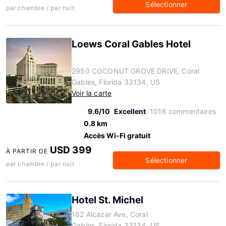
Sélectionner
par chambre / par nuit
Loews Coral Gables Hotel
2950 COCONUT GROVE DRIVE, Coral
Gables, Florida 33134, US
Voir la carte
9.6/10
Excellent
1016 commentaires
0.8 km
Accès Wi-Fi gratuit
USD 399
À PARTIR DE
Sélectionner
par chambre / par nuit
Hotel St. Michel
162 Alcazar Ave, Coral
Gables, Florida 33134, US