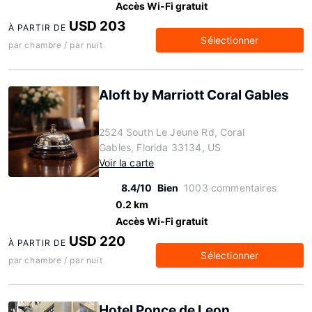
Accès Wi-Fi gratuit
USD 203
À PARTIR DE
Sélectionner
par chambre / par nuit
Aloft by Marriott Coral Gables
2524 South Le Jeune Rd, Coral
Gables, Florida 33134, US
Voir la carte
8.4/10
Bien
1003 commentaires
0.2 km
Accès Wi-Fi gratuit
USD 220
À PARTIR DE
Sélectionner
par chambre / par nuit
Hotel Ponce de Leon