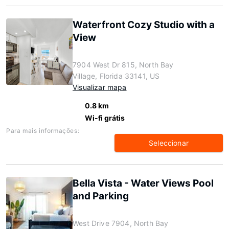
Waterfront Cozy Studio with a
View
7904 West Dr 815, North Bay
Village, Florida 33141, US
Visualizar mapa
0.8 km
Wi-fi grátis
Para mais informações:
Seleccionar
Bella Vista - Water Views Pool
and Parking
West Drive 7904, North Bay