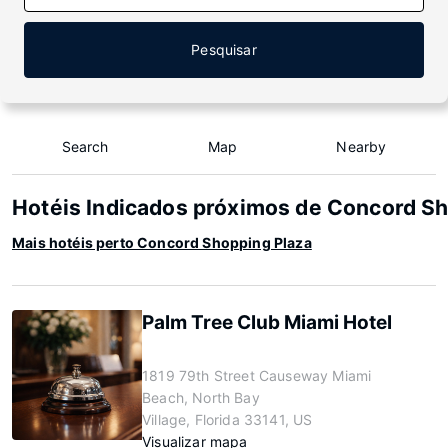
Pesquisar
Search
Map
Nearby
Hotéis Indicados próximos de Concord S
Mais hotéis perto Concord Shopping Plaza
Palm Tree Club Miami Hotel
1819 79th Street Causeway Miami
Beach, North Bay
Village, Florida 33141, US
Visualizar mapa