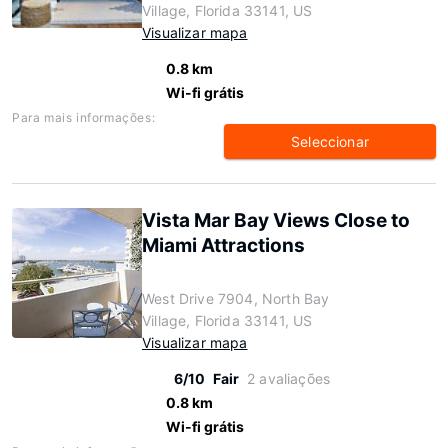
Village, Florida 33141, US
Visualizar mapa
0.8 km
Wi-fi grátis
Para mais informações:
Seleccionar
Vista Mar Bay Views Close to
Miami Attractions
West Drive 7904, North Bay
Village, Florida 33141, US
Visualizar mapa
6/10
Fair
2 avaliações
0.8 km
Wi-fi grátis