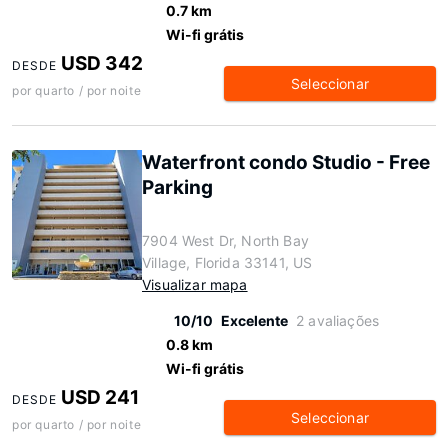
0.7 km
Wi-fi grátis
USD 342
DESDE
Seleccionar
por quarto / por noite
Waterfront condo Studio - Free
Parking
7904 West Dr, North Bay
Village, Florida 33141, US
Visualizar mapa
10/10
Excelente
2 avaliações
0.8 km
Wi-fi grátis
USD 241
DESDE
Seleccionar
por quarto / por noite