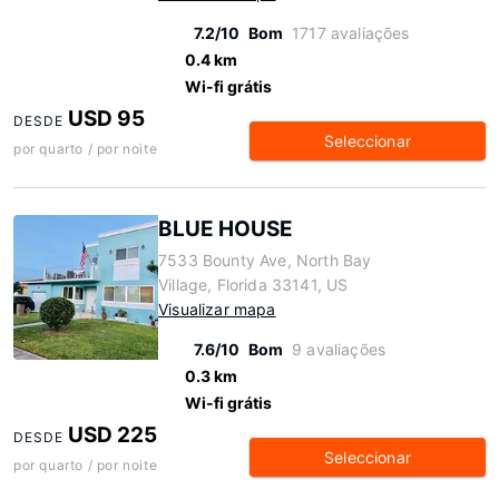
7.2/10
Bom
1717 avaliações
0.4 km
Wi-fi grátis
USD 95
DESDE
Seleccionar
por quarto / por noite
BLUE HOUSE
7533 Bounty Ave, North Bay
Village, Florida 33141, US
Visualizar mapa
7.6/10
Bom
9 avaliações
0.3 km
Wi-fi grátis
USD 225
DESDE
Seleccionar
por quarto / por noite