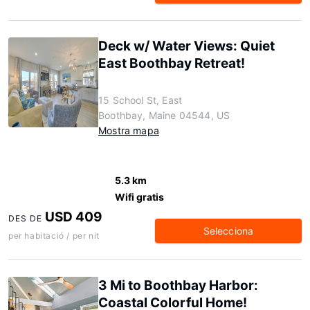
Deck w/ Water Views: Quiet
East Boothbay Retreat!
15 School St, East
Boothbay, Maine 04544, US
Mostra mapa
5.3 km
Wifi gratis
USD 409
DES DE
Selecciona
per habitació / per nit
3 Mi to Boothbay Harbor:
Coastal Colorful Home!