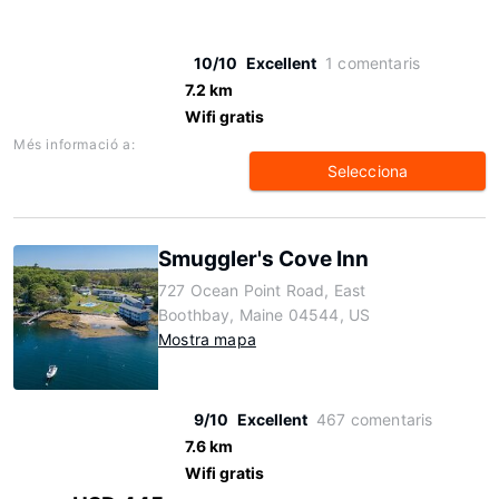
10/10
Excellent
1 comentaris
7.2 km
Wifi gratis
Més informació a:
Selecciona
Smuggler's Cove Inn
727 Ocean Point Road, East
Boothbay, Maine 04544, US
Mostra mapa
9/10
Excellent
467 comentaris
7.6 km
Wifi gratis