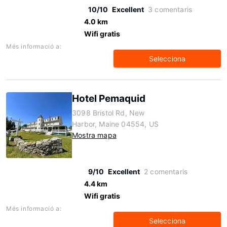
10/10
Excellent
3 comentaris
4.0 km
Wifi gratis
Més informació a:
Selecciona
Hotel Pemaquid
3098 Bristol Rd, New
Harbor, Maine 04554, US
Mostra mapa
9/10
Excellent
2 comentaris
4.4 km
Wifi gratis
Més informació a:
Selecciona