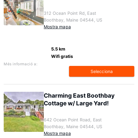
312 Ocean Point Rd, East
Boothbay, Maine 04544, US
Mostra mapa
5.5 km
Wifi gratis
Més informació a:
Selecciona
Charming East Boothbay
Cottage w/ Large Yard!
642 Ocean Point Road, East
Boothbay, Maine 04544, US
Mostra mapa