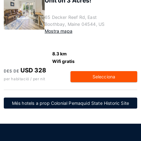
Unit on 3 Acres!
65 Decker Reef Rd, East
Boothbay, Maine 04544, US
Mostra mapa
8.3 km
Wifi gratis
USD 328
DES DE
Selecciona
per habitació / per nit
Més hotels a prop Colonial Pemaquid State Historic Site