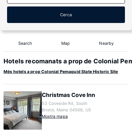
Cerca
Search
Map
Nearby
Hotels recomanats a prop de Colonial Pem
Més hotels a prop Colonial Pemaquid State Historic Site
Christmas Cove Inn
53 Coveside Rd, South
Bristol, Maine 04568, US
Mostra mapa