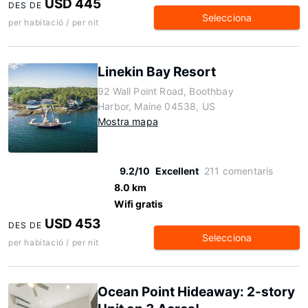
USD 445
DES DE
Selecciona
per habitació / per nit
Linekin Bay Resort
92 Wall Point Road, Boothbay
Harbor, Maine 04538, US
Mostra mapa
9.2/10
Excellent
211 comentaris
8.0 km
Wifi gratis
USD 453
DES DE
Selecciona
per habitació / per nit
Ocean Point Hideaway: 2-story